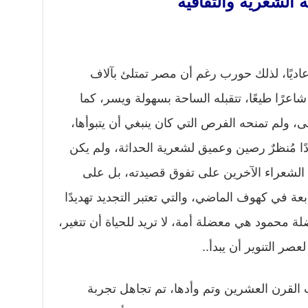
الشعرية والثقافية
عاديًا، لذلك حورب رغم أن مصر تمتلئ بآلاف
عرًا طيعًا، تتقبله الساحة بسهولة ويسر، كما
 ولم تمنحه الفرص التي كان ينبغي أن يتبوأها،
دًا مُنظرٌ رصين وعميق لشعرية الحداثة، ولم يكن
 الشعراء الآخرين على تفوق قصيدته، بل على
ابعة في كهوف الماضي، والتي تعتبر التجديد تهديدًا
عضلة محمود هي معضلة أمة، لا تريد للحياة أن تتغير،
عصر التنوير أن يبدأ..
 القرن العشرين وتم وأدها، تم تجاهل تجربة