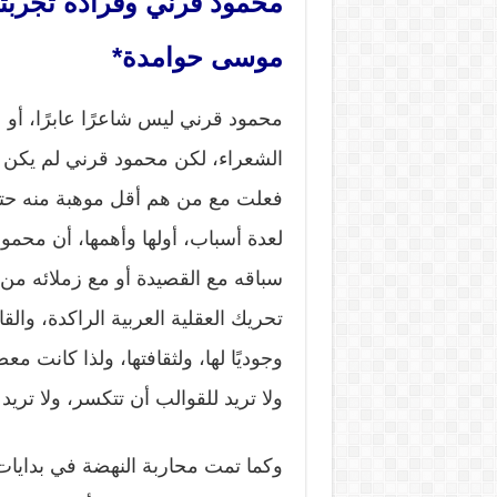
محمود قرني وفرادة تجربته 
موسى حوامدة*
محمود قرني ليس شاعرًا عابرًا، أو 
الشعراء، لكن محمود قرني لم يكن شا
فعلت مع من هم أقل موهبة منه حتى،
لعدة أسباب، أولها وأهمها، أن محمو
سباقه مع القصيدة أو مع زملائه من
تحريك العقلية العربية الراكدة، والق
وجوديًا لها، ولثقافتها، ولذا كانت م
ولا تريد للقوالب أن تتكسر، ولا تريد ل
وكما تمت محاربة النهضة في بدايات