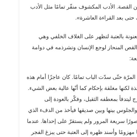
 القصة. الأدب المكشوف منفّر تمامًا مثل الأدب
 حتى بعد القراءة العاشرة».
نونة بالعتبة لتظهر على الغلاف الخلفي وهي
لقص المنحاز لوجع الإنسان وتشرذمه في دوامة
عة:
مرّة حتّى سدّت الباب تمامًا. كان عاجزًا أمام هذه
فذة لكنها مغلقة بإحكام كما أنّها عالية بعض الشيء.
 ليتدفأ بمعطفه الثقيل، وفكّر بالعودة إلى
الجلوس بينها وبين صديقها فيأخذ من الدفء الذي
ورًا سريعة المرور ولم يستقرّ على إحداها. عندما
مهزومًا وأسند ظهره إلى العتبة حتى يبزغ الفجر