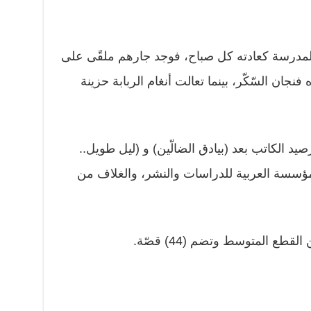
لمدرسة كعادته كل صباح، فوجد جارهم ملقًى على
فنجان السّكّر، بينما تعالت أنغام الربابة حزينة
صيد الكاتب بعد (بيادق الضالّين) و (ليل طويل..
ؤسسة العربية للدراسات والنشر، والغلاف من