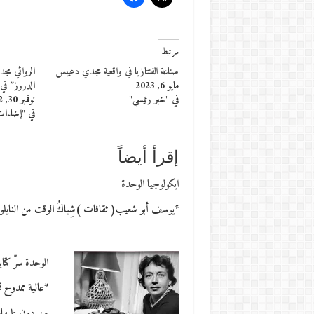
مرتبط
صناعة الفنتازيا في واقعية مجدي دعيبس
الروائي مجد
مايو 6, 2023
الدروز” في 
في "خبر رئيسي"
نوفمبر 30, 2022
في "إضاءا
إقرأ أيضاً
ايكولوجيا الوحدة
*يوسف أبو شعيب( ثقافات )شِباكُ الوقت من النايلو
الوحدة سرّ كت
من دون علمها