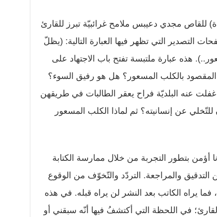
) للقاص مجدي دعيبس ملامح غرائبيّة تبرز للقارئ
ت التصدير التي تظهر فيها العبارة التالية: (يظلّ
ر..). هذه عبارة ملتبسة تفتح باب الاجتهاد على
ا المقصود بالكلب المسعور؟ هل هو رفيق السوء؟
فلت عنه البلديّة فراح يعقر الطالبات في طريقهن
للتّخلي عن إنسانيته؟ ثم لماذا الكلب المسعور
 أؤمن بتطور التجربة من خلال ممارسة الكتابة
 التدقيق والمراجعة. التردّد والتّخوّف من الوقوع
ما يراه الكاتب بعد النشر لن يراه قبله. في هذه
ارئ؛ في اللحظة التي أكتشفُ فيها أنّه سبقني أو