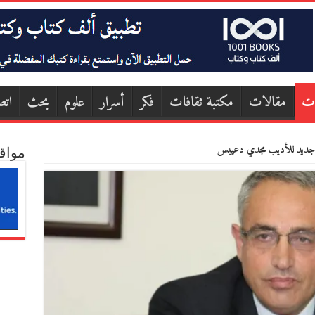
ات
مقالات
مكتبة ثقافات
فكر
أسرار
علوم
بحث
اتص
 جديد للأديب مجدي دعيبس
مواق