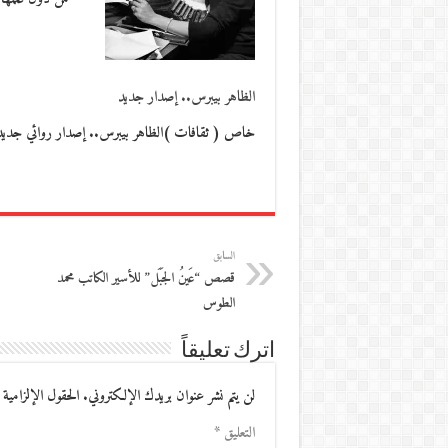
الظاهر بيبرس.. إصدار جديد
خاص ( ثقافات )الظاهر بيبرس.. إصدار روائي جديد للم
السابق
قصص “عَينُ الجَبَل” للأسير الكاتب محمد
الطوس
اترك تعليقاً
لن يتم نشر عنوان بريدك الإلكتروني.
الحقول الإلزامية 
التعليق
*