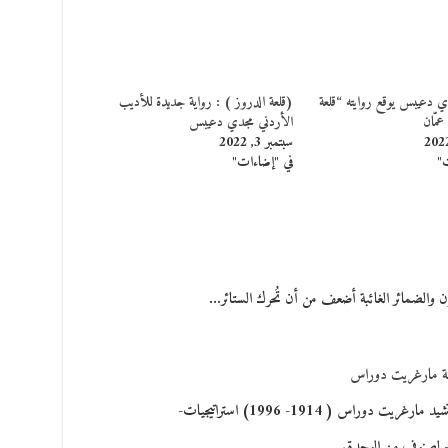
ي دعيبس يوقع روايته “قلعة
(قلعة الدروز ) : رواية جديدة للأديب
عمّان
الأردني مجدي دعيبس
سبتمبر 3, 2022
ت"
في "إضاءات"
ن والضمائر الغائبة أضعف من أن تُحرك الستائر…
ابة مارغريت دوراس
*عالية ممدوح تشيد مارغريت دوراس ( 1914- 1996) استراتيجيات-
- لصنوفٍ من الوحدة.…