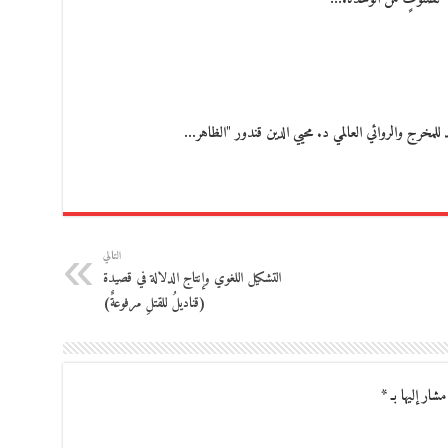
خرج والروائي العالمي د. محيي الدين قندور "الظاهر…
التالي
التشكيل اللغوي وإنتاج الدلالة في قصيدة
(قناديلُ للقتلِ مرفوعةٌ)
مشار إليها بـ
*