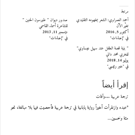
مرتبط
أحمد العمراوي: الشعر بمفهومه التقليدي
صدور ديوان ” طيرسون الحنين ”
تغيَّر الآن
للشاعرة أسماء القاسمي
أكتوبر 5, 2016
ديسمبر 11, 2013
في "إضاءات"
في "إضاءات"
” بنية قصة الطفل عند سهيل عيساوي”
للمغربي محمد داني
يوليو 14, 2018
في "خبر رئيسي"
إقرأ أيضاً
ترجمة عربية ...وآفات
*عبده وازنقرأت أخيراً رواية يابانية في ترجمة عربية فأحصيت فيها بلا مبالغة، نحو
مئة وخمسين…