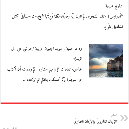
تباريح عربية
*أدونيس1 -تلك الشجرة ـ لم تترك أيّة وصيّة.هكذا وَرِثَتها الريح.- 2 -سنابلُ كمثل
المناديلِ تلوِّح…
وداعا جنيف سويسرا بعيون عربية /حواشي على متن
الرحلة
خاص- ثقافات *إبراهيم مشارة كم وددت أن أكتب
عن سويسرا وكم أمسكت بالقلم ثم تركته،…
السابق
الإيمان القارونيّ والإيمان الغفاريّ
التالي