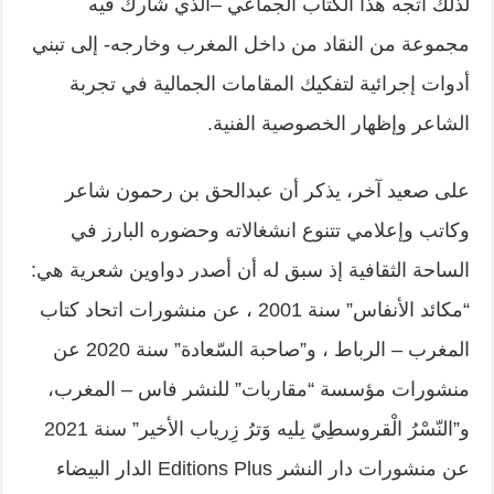
لذلك اتجه هذا الكتاب الجماعي –الذي شارك فيه
مجموعة من النقاد من داخل المغرب وخارجه- إلى تبني
أدوات إجرائية لتفكيك المقامات الجمالية في تجربة
الشاعر وإظهار الخصوصية الفنية.
على صعيد آخر، يذكر أن عبدالحق بن رحمون شاعر
وكاتب وإعلامي تتنوع انشغالاته وحضوره البارز في
الساحة الثقافية إذ سبق له أن أصدر دواوين شعرية هي:
“مكائد الأنفاس” سنة 2001 ، عن منشورات اتحاد كتاب
المغرب – الرباط ، و”صاحبة السّعادة” سنة 2020 عن
منشورات مؤسسة “مقاربات” للنشر فاس – المغرب،
و”النّسْرُ الْقروسطِيّ يليه وَترُ زِرياب الأخير” سنة 2021
عن منشورات دار النشر Editions Plus الدار البيضاء