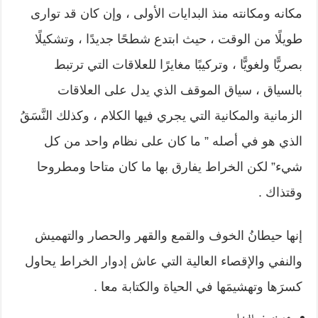
مكانه ومكانته منذ البدايات الأولى ، وإن كان قد توارى
طويلًا من الوقت ، حيث ابتدع شطحًا جديدًا ، وتشكيلًا
بصريًّا ولغويًّا ، وتركيبًا مغايرًا للعلاقات التي ترتبط
بالسياق ، سياق الموقف الذي يدل على العلاقات
الزمانية والمكانية التي يجري فيها الكلام ، وكذلك النَّسَقُ
الذي هو في أصله ” ما كان على نظام واحد من كل
شيء” لكن الخراط يفارق بها ما كان متاحا ومطروحا
وقتذاك .
إنها حيطانُ الخوف والقمع والقهر والحصار والتهميش
والنفي والإقصاء العالية التي عاش إدوار الخراط يحاول
كسرَها وتهشيمَها في الحياة والكتابة معا .