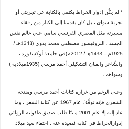
* لم يكُن إدوار الخراط يكتفي بالكتابة عن تجربتي أو
تجربة سواي ، بل كان يقدمنا إلى الكبار من رفقاء
مسيرته مثل المصري الفرنسي سامي علي عالم نفس
الجسد ، البروفيسور مصطفى محمد بدوي (1343هـ /
1925م – 1433هـ / 2012م)في جامعة أوكسفورد ،
والشَّاعر والفنان التشكيلي أحمد مرسي (1935ميلادية )
وسواهم .
وعلى الرغم من غزارة كتابات أحمد مرسي ومنتجه
الشعري فإنه توقَّفَ عام 1967 عن كتابة الشعر ، وما
عاد إليه إلا عام 2001 ملبيًا طلب صديق طفولته الروائي
إدوارالخراط في كتابة قصيدة عنه ، احتفاء بعيد ميلاد