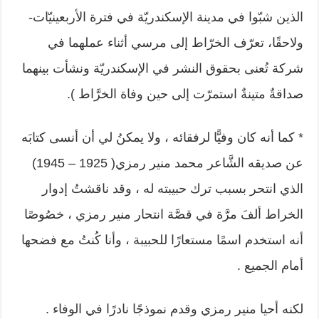
الذين شبّوا في مدينة الإسكندريّة في فترة الأربعينيّات-
ولاحقًا، تعرّف الخرّاط إلى مرسي أثناء عملهما في
شركة تُعنى بحقوق النشر في الإسكندريّة ونشأت بينهما
صداقةٌ متينةٌ استمرّت إلى حين وفاة الخرَّاط ).
* كما أنه كان وفيًّا لرفقائه ، ولا يمكنُ لي أن أنسى كتابَه
عن صديقه الشَّاعر محمد منير رمزي( 1925 – 1945)
الذي انتحر بسبب ترك حبيبته له ، وقد ناقشتُ إدوار
الخراط ألفَ مرَّة في قصَّة انتحار منير رمزي ، خصُوصًا
أنه استخدم اسمًا مستعارًا للحبيبة ، وأنا كُنتُ مع فضحها
أمام الجميع .
لكنه أحيا منير رمزي وقدم نموذجًا نادرًا في الوفاء .