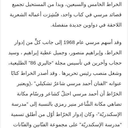
الخراط الخامس والسبعين، وبدا من المستحيل تجميع
قصائد مرسي في كتاب واحد، فنُشِرَت أعماله الشعرية
اللاحقة في دواوين جديدة منفصلة.
وقد أسهم مرسي عام 1968 إلى جانب كلٍّ من إدوار
الخراط، وإبراهيم منصور، وجميل عطية إيراهيم ، وسيد
حجاب وآخرين في تأسيس مجلة “جاليري 86” الطليعية،
وشغل منصب رئيس تحريرها . وقد أصدر الخراط كتابًا
عنوانه “الفنان أحمد مرسي شاعرٌ تشكيلي” ،(ويعتبر
الخرّاط أن أحمد مرسي احتلّ كشاعر ورسّام مكانة
تضاهي مكانة الشَّاعر منير رمزي بالنسبة إلى “مدرسة
الإسكندريّة”- وكان إدوار الخرّاط أوّل من أطلق تسمية
“مدرسة الإسكندريّة” على مجموعة الفنّانين والفنّانات