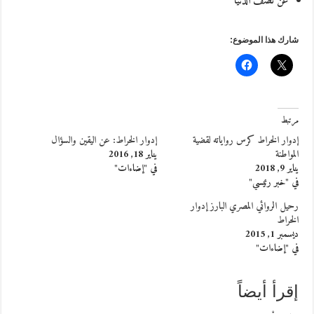
عن نصف الدنيا
شارك هذا الموضوع:
مرتبط
إدوار الخراط كرس رواياته لقضية
إدوار الخراط: عن اليقين والسؤال
المواطنة
يناير 18, 2016
يناير 9, 2018
في "إضاءات"
في "خبر رئيسي"
رحيل الروائي المصري البارز إدوار
الخراط
ديسمبر 1, 2015
في "إضاءات"
إقرأ أيضاً