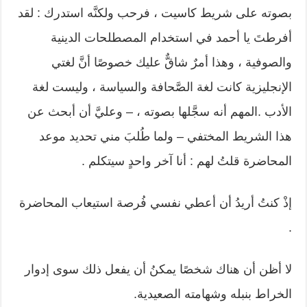
بصوته على شريط كاسيت ، فرحب ولكنَّه استدرك : لقد
أفرطتَ يا أحمد في استخدام المصطلحات الدينية
والصوفية ، وهذا أمرٌ شاقٌّ عليك خصوصًا أنَّ لغتي
الإنجليزية كانت لغة الصَّحافة والسياسة ، وليست لغة
الأدب .المهم أنه سجَّلها بصوته ، – وعليَّ أن أبحث عن
هذا الشريط المختفي – ولما طُلبَ مني تحديد موعد
المحاضرة قلتُ لهم : أنا آخر واحدٍ سيتكلم .
إذْ كنتُ أريدُ أن أعطي نفسي فُرصة استيعاب المحاضرة
.
لا أظن أن هناك شخصًا يمكنُ أن يفعل ذلك سوى إدوار
الخراط بنبله وشهامته الصعيدية.