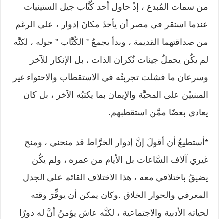
من سمات المُبدع ، إذْ حاول أحد كُتَّاب جيل الستينيات
عندما استقر في مصر أن يأخذَ مكانَ إدوار ، على الرغم
من صداقتهما القديمة ، وبدأ يجمعُ ” الكُتَّاب ” حوله ، لكنَّه
لم يكُن يحملُ جينات نُكران الذات ، بل الإنكار للآخر
وسرعان ما فشلت تجربتُه في الاستقطاب والاحتواء غير
المبنييْن على المحبَّة والإيمان بما يكتبُه الآخر ، بل كان
يعادي بعضًا ممَّن استقطبهم.
*أستطيعُ أن أقولَ إنَّ إدوار الخرَّاط قد منحني ، ومنح
غيري آلاف السَّاعات بل الأيام من عمره ، ولم يكُن
يضيقُ باختلافي معه ، هذا الاختلاف القائم على الجدل
المعرفي والحوار الخلاق .وكان يمكن أن يوفِّرَ وقته
لحياته الأدبية والاجتماعية ، لكنَّه عاش يؤمنُ أنَّ له دورًا