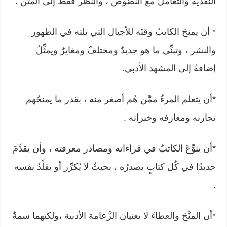
النقدية والتعامُل مع النصُوص ، والنظر فقط إلى المتن .
* أن يمنحَ الكاتبُ وقتَه للأجيال التي تلته في الظهور
والنشر ، وتبنِّي ما هو جديدٌ ومختلفٌ ومغايرٌ ويمثِّلُ
إضافةً إلى المشهد الأدبي.
*أن يتعلم المرءُ ممَّن هُم أصغر منه ، بقدر ما يمنحُهم
تجاربه ومعارفه وخبراته .
*أن ينوِّعَ الكاتبُ في قراءاته ومصادر معرفته ، وأن يقدِّمَ
جديدًا في كُل كتابٍ يصدرُه ، بحيثُ لا يُكرِّر أو يقلِّدُ نفسه
.
*أن المنْحَ والعطاءَ لا يعنيان الزَّعامة الأدبية ،ولكنهما سمةٌ