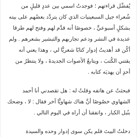
يُفضِّل قراءتهم ؛ فوجدتُ اسمي بين عددٍ قليلٍ من
شُعراء جيل السبعينيات الذي كان يتردَّد بعضُهم على بيته
بشكلٍ أسبوعيٍّ ، خصوصًا أنه قدَّم لهم وفتح لهم طرقا
عديدة في النشر ودعم تجاربهم والتبشير بشعرهم . ولم
أكُن قد أهديتُ إدوار كتابًا شعريًّا لي ، وهذا يعني أنه
يقتني الكُتبَ ، ويتابعُ الأصوات الجديدةَ ، ولا ينتظرُ من
أحدٍ أن يهديَه كتابه .
فبحثتُ عن هاتفه وقلتُ له : هل تقصدني أنا أحمد
الشهاوي خصُوصًا أنَّ هناك شهاويًّا آخر فقال : لا ، وضحك
بنُبل الكبار ، واتفقنا أن أراه في اليوم التالي .
دخلتُ البيتَ فلم يكن سوى إدوار وحده والسيدة