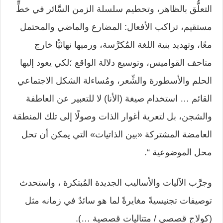
التعلُّق بالظاهر، وتحطيم سلسلة الزمن السَّائر في خطٍّ
مستقيم، تراكب الأفعال: المضارع والماضي والمحتمل
معًا، وتهديد بنية اللغة المُكرَّسة، ورميها نهائيًّا خارج
متاحف القواميس، وتوسيع دلالة الواقع ؛لكي يعود إليها
الحلم والأسطورة والشِّعر، ومُساءلة الشكل الاجتماعي
القائم … استخدام صيغة (الأنا) لا للتعبير عن العاطفة
والشجن، بل لتعرية أغوار الذات وصولًا إلى تلك المنطقة
العامضة المشتركة «بين الذاتيات» التي يمكن أن تحل
محل الموضوعية “.
وجرَّب الآليات والأساليب الجديدة المُبتكرة ، واستحدث
توصيفات تجنيسيةً مغايرةً لما هو سائدٌ في زمانه مثل
(كولاج قصصي / متتاليات قصصية …).