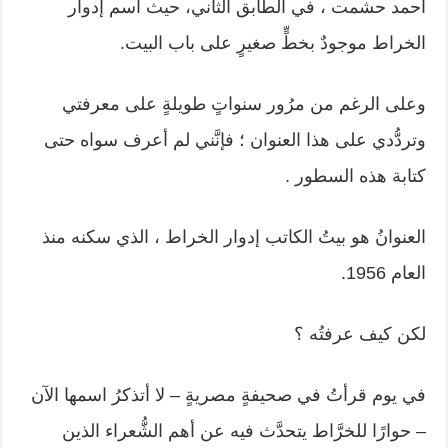
أحمد حشمت ، في الطابق الثاني، حيث اسم إدوار
الخراط موجودٌ بخطٍّ صغيرٍ على باب البيت.
وعلى الرغم من مرُور سنواتٍ طويلةٍ على معرفتي
وتردُّدي على هذا العنوان ؛ فإنَّني لم أعرف سواه حتى
كتابة هذه السطور .
العنوانُ هو بيتُ الكاتب إدوار الخراط ، الذي سكنه منذ
العام 1956.
لكن كيف عرفتُه ؟
في يوم قرأتُ في صحيفةٍ مصريةٍ – لا أتذكرُ اسمها الآن
– حوارًا للخرَّاط يتحدَّث فيه عن أهم الشُّعراء الذين