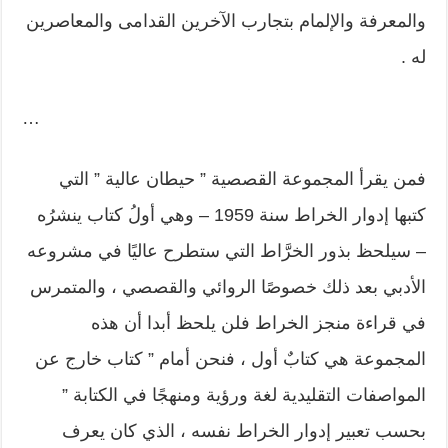
والمعرفة والإلمام بتجارب الآخرين القدامى والمعاصرين
له .
…
فمن يقرأ المجموعة القصصية ” حيطان عالية ” التي
كتبها إدوار الخراط سنة 1959 – وهي أولُ كتاب ينشرُه
– سيلحظ بذور الخرَّاط التي ستطرح عاليًا في مشروعه
الأدبي بعد ذلك خصوصًا الروائي والقصصي ، والمتمرس
في قراءة منجز الخراط فلن يلحظ أبدا أن هذه
المجموعة هي كتابٌ أول ، فنحن أمام ” كتاب خارج عن
المواصفات التقليدية لغة ورؤية ومنهجًا في الكتابة ”
بحسب تعبير إدوار الخراط نفسه ، الذي كان يعرف