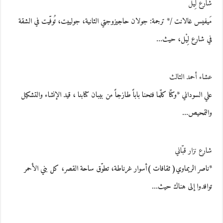
شارع لِيْل
مَيفيس غالانت /* ترجمة: جولان حاجيزوجتي الثانية، جولييت، تُوفّيت في الشقة
في شارع لِيْل، حيث…
عشاء أحمد الثالث
علي السوداني *وكنّا كلّما فتحنا باباً طازجاً من بيبان كتابنا ، قيد الإنشاء والتشكيل
والتمحيص…
شارع نزار قبّاني
*ناصر الريماوي( ثقافات )أسوار غرناطة، تطوّق ساحة القصر، كل بني الأحمر
توافدوا إلى هناك حيث…