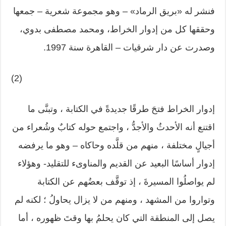
فنشر له «بريق الرماد» – وهو مجموعة شعرية – جمعها
وحققها كل من إدوار الخراط، ومحمد مصطفى بدوي،
وصدرت عن دار شرقيات – القاهرة سنة 1997.
(2)
إدوار الخراط فتحَ طرقًا جديدةً في الكتابة ، وتبنَّى ما
اقتنع أنه الأحدثُ والأجدُّ ، واجتمع حوله كتابٌ وشُعراء من
أجيالٍ مختلفة ، منهم من قلَّده وحاكاه – وهو ما يرفضه
إدوار أساسًا البعيد عن القديم والمناوىء للتقليد- وهؤلاء
لم يواصلُوا المسيرةَ ، إذ توقَّف بعضُهم عن الكتابة
وتواروا من المشهد ، ومنهم من لا يزال يحاولُ ؛ لكنه لم
يصل إلى المنطقة التي كان يحلمُ بها وقتَ ظهوره ، أما