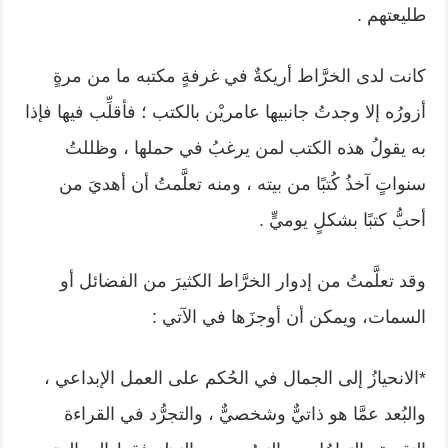
طليعتهم .
كانت لدى الخرَّاط أريكةٌ في غرفةٍ مكتبه ما من مرةٍ
أزورُه إلا وجدتُ جانبيها عامريْن بالكتب ؛ فأقلِّب فيها فإذا
به يقولُ هذه الكتب لمن يرغبُ في حملها ، وظللتُ
سنواتٍ آخذُ كُتبًا من بيته ، ومنه تعلَّمتُ أن أهديَ من
أحبُّ كتبًا بشكلٍ يوميٍّ .
وقد تعلَّمتُ من إدوار الخرَّاط الكثيرَ من الفضائل أو
السمات، ويمكن أن أوجزَها في الآتي :
*الانحيازُ إلى الجمال في الحُكم على العمل الإبداعي ،
والبُعد عمَّا هو ذاتيٌّ وشخصيٌّ ، والتجرُّد في القراءة