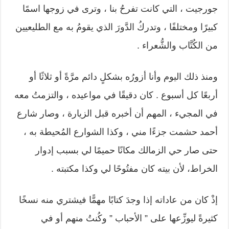
جورجيت ، التي كانت تفرحُ بنا ، وترى في زوجها اسمًا
كبيرًا ومختلفًا ، وتدركُ الدَّورَ الذي يقومُ به مع الطليعيين
من الكُتَّاب والشُّعراء .
ومنذ ذلك اليوم وأنا أزورُه بشكلٍ دائم مرَّةً أو ثلاثًا أو
أربعًا كل أسبوع . كان دقيقًا في مواعيده ، والتزمتُ معه
في المجيء ، المهم أن أخبره قبل الزيارة ، وصار شارع
أحمد حشمت جزءًا مني ، وكذا الشوارع المُحيطة به ،
حتى صار حي الزمالك مكانًا حميمًا لي بسبب إدوار
الخراط، لأن بيته كان مفتُوحًا لي وكذا مكتبته .
إذْ كان من عاداته إذا وجدَ كتابًا مهمًّا فيشتري منه نسخًا
كثيرةً ليوزِّعها على ” الأحباب ” وكُنتُ منهم أو في