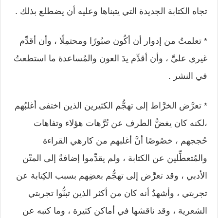
تجاه الكتابة الجديدة التي يتبناها وعليه أن يضطلع بذلك .
* تعلمتُ من إدوار أن أكُون صبُورًا ومحتمِلًا ، وأن أقدِّم
غيري عليَّ ، وأن أقدِّم يدَ العون والمُساعدة ما استطعتُ
في النشر .
* تعرَّض الخرَّاط إلى تهجُّم الكثيرين الذين اختفى أغلبُهم
،لكنه كان يغضُّ الطرف عن تُرَّهات هؤلاء وتفاهات
حُججهم ، خصُوصًا أنَّ أغلبهم من كارهي القراءة
والمُتعطِّلين عن الكتابة ، ولم يقدِّموا إضافةً إلى المتْن
الأدبي ، وقد تعرَّض إلى تهجُّم بعضِهم بسبب الكِتابة عن
تجربتي ، وأشهدُ أنه كان من أكثر الذين تبنُّوا تجربتي
الشعرية ، وقد ناقشها في أماكن كثيرة ، وما كتبه عن