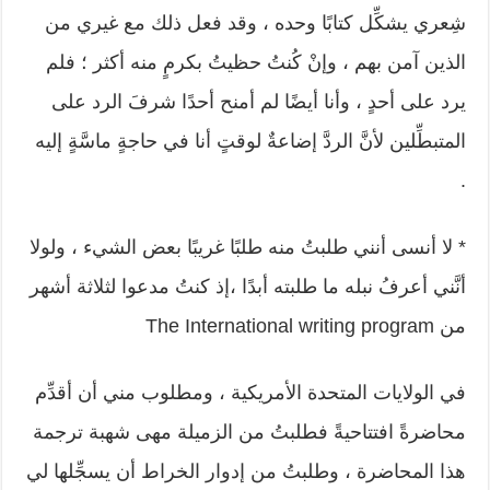
شِعري يشكِّل كتابًا وحده ، وقد فعل ذلك مع غيري من
الذين آمن بهم ، وإنْ كُنتُ حظيتُ بكرمٍ منه أكثر ؛ فلم
يرد على أحدٍ ، وأنا أيضًا لم أمنح أحدًا شرفَ الرد على
المتبطِّلين لأنَّ الردَّ إضاعةٌ لوقتٍ أنا في حاجةٍ ماسَّةٍ إليه
.
* لا أنسى أنني طلبتُ منه طلبًا غريبًا بعض الشيء ، ولولا
أنَّني أعرفُ نبله ما طلبته أبدًا ،إذ كنتُ مدعوا لثلاثة أشهر
من The International writing program
في الولايات المتحدة الأمريكية ، ومطلوب مني أن أقدِّم
محاضرةً افتتاحيةً فطلبتُ من الزميلة مهى شهبة ترجمة
هذا المحاضرة ، وطلبتُ من إدوار الخراط أن يسجِّلها لي