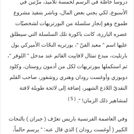
دروساً خاصّة في الرسم لخمسة تلاميذ، مرّتين في
الأسبوع، لكي يجني بعض المال، وباشر بتنفيذ مشروع
طموح وهو إنجاز سلسلة من البورتريهات لشخصيّات
عصره البارزة، كانت باكورة تلك السلسلة التي سيطلق
عليها اسم ” معبد الفنّ “، بورتريه النحّات الأميركي بول
بارتليت، مبدع تمثال لافاييت القائم عند مدخل ” اللوفر “،
ثم استكملها ببورتريهات لكل من أدمون روستان، وكلود
دوبوزي وأوغست رودان وهنري روشفور، صاحب القلم
النقديّ اللاذع الشهير، إضافة إلى لائحة طويلة لافتة
( 5 )
لمشاهير ذلك الزمان! “.
وفي العاصمة الفرنسية باريس تعرّف ( جبران ) بالنحات
الكبير ( أوغست رودان ) الذي قال عنه: ” يرسم حالماً،