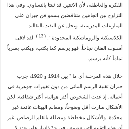
الفكرة والعاطفة، لأن الاثنتين قد ثبتتا بالتساوي. وفي هذا
التزاوج بين اتجاهين متناقضين يسمو فن جبران على
المنازعات المدرسية، ويجل عن التقيد بالتقاليد
( 13 )
الكلاسيكية والرومانتيكية المحدودة “.
لقد لاقى
أسلوب الفنان نجاحاً. فهو يرسم كما يكتب، ويكتب بصرياً
تماماً كأنه يرسم.
خلال هذه المرحلة أي ما ” بين 1914 و 1920، جرب
جبران تقنية الرسم المائي من دون تغييرات جوهرية في
أعماله. إذ غدت الشخوص أكثر هوائية، أكثر شفافية. لكن
الأشكال صارت أقل وضوحاً، ومعالم الهيئات غائمة غير
محدّدة. والأشكال مخططة ومظللة بالقلم الرصاص. غير
أن هذه التقنية التي تنطوي، في حدّ ذاتها، على عدد لا