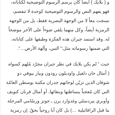
و ( بلايك ) أيضاً كان يرسم الرسوم التوضيحية لكتاباته،
فهو يفهم النص والرسوم التوضيحية كوحدة لا تنفصم،
نسجت معاً لا من الوجهة البصرية فقط، بل من الوجهة
الرمزية أيضاً، وكل منهما يلقي ضوءاً على الآخر موضحاً
له. وقد استمد جبران هذه الفكرة وطبقها على كتاباته،
التي ضمنها رسوماته مثل:” النبي، وآلهة الأرض…”.
حيث ” لم يكن بلايك في نظر جبران مجرّد مُلهم كسواه
( أمثال جان دلفيل واوديلون رودون وبيار بيوفي دو
شوفان الذين تزيّن لوحاتهم جدران مكتبة بوسطن العامّة
التي كان مُعجباً ببساطتها وبنقائها، أو أمثال فرنان كنوبف
وأوبري بيردسلي وغدوارد برن ـ جونز ورسّامي المرحلة
ما قبل الرافائيلية …) بل كان أبا روحياً بحقّ. إن رمزية