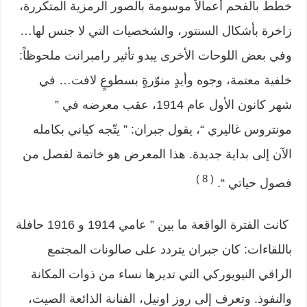
خطط بالفحم أعمالاً موسومة بالصور الرمزية المتكررة،
زاخرة بأشكال السنتور، والشخصيات التي لا جنس لها…
وفي بعض اللوحات الأخرى يبدو تأثير رامبرانت ملحوظاً:
خلفية معتمة، وجوه وأيدٍ منوّرةٍ بسطوعٍ لافت… في
شهر كانون الأول عام 1914، عقب معرضه في ”
مونتروس غاليري “، يقول جبران: ” يتّجه كياني بكامله
الآن إلى بداية جديدة. هذا المعرض هو خاتمة لفصل من
( 8 )
فصول حياتي “.
كانت الفترة الواقعة ما بين ” عامي 1914 و 1916 حافلة
باللقاءات: كان جبران يتردد على صالونات المجتمع
الراقي النيويوركي التي تديرها نساء من ذوات المكانة
والنفوذ. وتعرف إلى روز اونيل، الفنانة الذائعة الصيت،