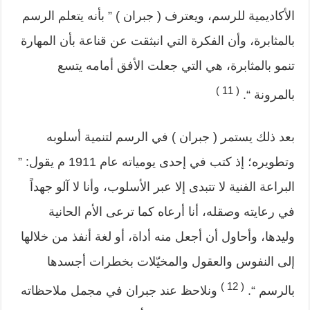
الأكاديمية للرسم، ويعترف ( جبران ) ” بأنه يتعلم الرسم
بالمثابرة، وأن الفكرة التي انبثقت عن قناعة بأن المهارة
تنمو بالمثابرة، هي التي جعلت الأفق أمامه يتسع
( 11 )
بالمرونة “.
بعد ذلك يستمر ( جبران ) في الرسم لتنمية أسلوبه
وتطويره؛ إذ كتب في إحدى يومياته عام 1911 م يقول: ”
البراعة الفنية لا تتبدى إلا عبر الأسلوب، وأنا لا آلو جهداً
في رعايته وصقله، أنا أرعاه كما ترعى الأم الحانية
وليدها، وأحاول أن أجعل منه أداة، أو لغة أنفذ من خلالها
إلى النفوس والعقول والمخيّلات بخطرات أجسدها
( 12 )
بالرسم “.
ونلاحظ عند جبران في مجمل ملاحظاته