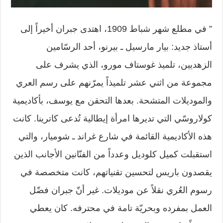
” في مطلع شهر شباط 1909، اهتدى جبران أخيراً إلى
أستاذ جديد: بيار مارسيل ـ بيرنو، أحد الرسّامين
الزهديين، تلميذ غوستاف مورو، الذي يشرف على
مجموعة من اثني عشر تلميذاً يمرّنهم على رسم العري
والموديلات المتشحة. بعدها التحقن مع يوسف، بأكاديمية
كولاروسّي التي تديرها امرأة إيطالية تُدعى كاترينا. كانت
هذه الأكاديمية القائمة في شارع غراند ـ شوميار، والتي
استقبلت كميل كلوديل وعدداً من الفنّانين الأجانب الذين
يقصدون باريس لتحسين تقنياتهم، كانت متخصصة في
رسوم العُري نقلاً عن موديلات. غير أنّ جبران فضّل
العمل بمفرده وبحريّة تامة في محترفه. كان يعطي