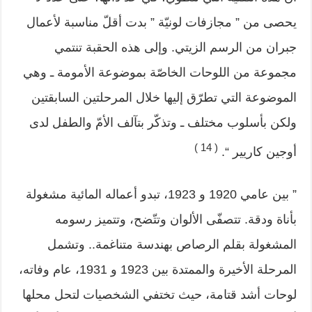
يحصى من ” مجازفات لونيّة ” بدت أقلّ مناسبة لأعمال
جبران من الرسم الزيتي. وإلى هذه الحقبة تنتمي
مجموعة من اللوحات الخاصّة بموضوعة الأمومة ـ وهي
الموضوعة التي تطرّق إليها خلال المرحلتين السابقتين
ولكن بأسلوب مختلف ـ وتذكّر بتآلف الأمّ والطفل لدى
( 14 )
أوجين كاريير “.
” بين عامي 1920 و 1923، تبدو أعماله المائية مشغولة
بأناة ودقة. تتصفّى الألوان وتتّضح، وتتميز رسومه
المشغولة بقلم الرصاص بهندسة متناغمة.. وتشمل
المرحلة الأخيرة والممتدة بين 1923 و 1931، عام وفاته،
لوحات أشد قتامة، حيث تختفي الشخصيات لتحل محلها