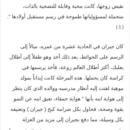
نقيض زوجها، كانت محبة وقابلة للتضحية بالذات،
متحملة لمسؤولياتها طموحة في رسم مستقبل أولادها “.
( 1 )
كان جبران في الحادية عشرة من عمره، ميالاً إلى
الرسم على الحوائط، بعد ذلك أخذ وهو طفلاً إلى أطلال
بعلبك، أكثر أطلال العالم روعة، فأخذ يرسمها في
كراسة كان يحملها. هذه المرحلة كانت إيذاناً بمولد
موهبة لفتت إليه أنظار مدرسيه ووالده الذي كان ينظر
إلى هواية ابنه بأنها ” هواية حمقاء، تعيق ابنه عن النمو
بقوة وصحة، فحاول بكل صرامة كبح ( جبران ) وتعنيفه
بكل وسيلة، مما دفع بجبران إلى مزيد من العزلة
(