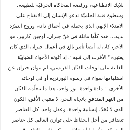
بلايك الانطباعية، ورفضه المحاكاة الحرفيّة للطبيعة،
وسطوة فتنة الحلميّة تدعو الإنسان إلى الانفتاح على
الامتلاء الإلهي الذي يحمله في أعماق ذاته، وروح التمرّد
لديه… هذه كلّها ماثلة في فنّ جبران. أوجين كاريير، هو
الآخر، كان له أيضاً تأثير بالغ في أعمال جبران الذي كان
يعتبره ” الأقرب إلى قلبه “. إذ أغوته الأجواء الضبابيّة
الغالبة على لوحات الفنّان الفرنسي، لم يتوان جبران عن
استلهامها سواء في رسوم البورتريه أو في لوحاته
الأخرى. ” مادة واحدة، نور واحد، هذا ما يتعلّمه الفنّان
من النهر المتدفقِ باتجاه البحر، لا منتهى الأفق، الكون
الذي لا يُحَدّ، إنسانية واحدة، وعقل واحد. كل العناصر
تتضافر من أجل الحفاظ على توازن العالم. كل عناصر