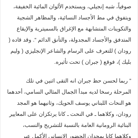
صوفياً، شبه إنجيلي، ويستخدم الألوان المائية الخفيفة،
ويتفوق في مط الأجساد النسائية، والمظاهر الشجية
والتكوينات المتشابهة مع الإغراق بالسميترية والإيقاع
المتدفق والأجساد المجدولة، والتأنق الدائم “. وقد قاده (
رودان ) للتعرف على الرسام والشاعر الإنجليزي ( وليم
بليك )، فوقع ( جبران ) تحت تأثيره.
” ربما لحسن حظ جبران انه التقى اثنين في تلك
المرحلة رسخا لديه مبدأ الجمال المثالي السامي، أحدهما
هو النحات اللبناني يوسف الحويك، وثانيهما هو المجد
رودان، وكلاهما ـ في النحت ـ كانا يرتكزان على المعايير
البنائية الرومانية العامة بالنسبة للتشريح والنسب،
وكلاهما كانا يمجدان الحضور الإنساني الأكمل عبر