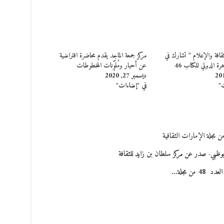
لثقافة والإعلام ” تشارك في
مركز جمعة الماجد يقدم محاضرة افتراضية
ة الدولي للكتاب 46
عن أحبار ومُلَوِّنات المخطوطات
ديسمبر 27, 2020
ت"
في "إضاءات"
بي- صدر عن مركز سلطان بن زايد للثقافة
4 من مجلة…