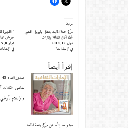
مرتبط
مركز جمعة الماجد يحتفل باليوبيل الفضي
” الفجيرة ل
لمجلة آفاق الثقافة والتراث
معرض القاهر
فبراير 17, 2018
فبراير 8, 2015
في "إضاءات"
في "إضاءا
إقرأ أيضاً
صدور العدد 48 من مجلة الإمارات الثقافية
خاص- ثقافات أبوظ
والإعلام بأبوظبي العدد 8
صدر حديثاً.. عن مركز جمعة الماجد