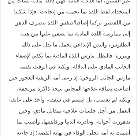
عبر السنين، أما الدلالة الثانية فهي دلالة مادية نشأت من
استخدام لفظ اللذة بما يحمله من إيحاءت، فإذا شكلنا
من اللفظين تركيبا إضافيا/طقس اللذة ينصرف الذهن
إلى ممارسة اللذة المادية بما يضفي عليها من هيبة
الطقوس، والنص الإبداعي يحمل ما يدل على ذلك
ويبرره؛ فالبطل مارس اللذة المادية بما يكفي لإضفاء
الجانب المادي على الدلالة، ولكنه في الوقت نفسه
مارس الجانب الروحي؛ إذ رعى أمه الريفية العجوز حين
أضاعت بطاقة علاجها المجاني نتيجة ذاكرة مرتجفة،
ولكنه لم يغضب، بل ابتسم في شفقة، وأخذ على عاتقه
العمل من أجل جلسات علاجية بمقابل مادي، وحين
تدهورت أحواله، وغادرته الدنيا ورفاهيتها، وأصيب بما
أصيبت به أمه تجلى الوفاء في نهاية القصة؛ إذ جاءته