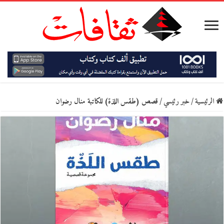
الرئيسية
/
خبر رئيسي
/
قصص (طقس اللذة) للكاتبة منال رضوان