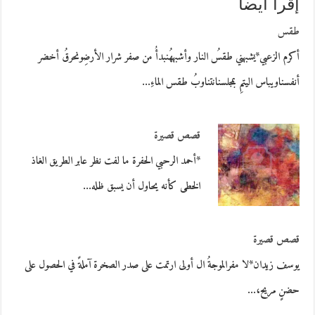
إقرأ أيضاً
طقس
أكرم الزعبي*يشبهني طقسُ النار وأشبههُنبدأُ من صفر شرار الأرضِونحرقُ أخضر
أنفسناويباس اليتمِ بمجلسنانتناوبُ طقس الماءِ…
قصص قصيرة
*أحمد الرحبي الحفرة ما لفت نظر عابر الطريق الغاذ
الخطى كأنه يحاول أن يسبق ظله…
قصص قصيرة
يوسف زيدان*لا مفرالموجةُ ال أولى ارتمت على صدر الصخرة آملةً في الحصول على
حضنٍ مريح،…