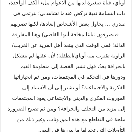
أوناي، فتاة صغيرة لديها من الأعوام ملء الكف الواحدة،
ذات ابتسامة نقية تركض عندما تشاهدني؛ لترتمي في
صدري … يحاول بعض الأشخاص إبعادها، لكنها تضربهم
… فينصرفون تباعا مخافة أبيها القاضي) وهنا المفارقة
الدالة؛ ففي الوقت الذي يبتعد أهل القرية عن الغريب/
الراوية تقترب منه أوناي/الطفلة؛ لأن عقلها لم يتشكل
بالخرافة بعدُ، فهل تشير القصة إلى منظومة القيم
ودورها في التحكم في المجتمعات، ومن ثم انحيازاتها
الفكرية والاجتماعية؟ أو تشير إلى أن الاستناد إلى
الموروث الفكري والديني والاجتماعي يقود المجتمعات
إلى مزيد من التخلف والخرافة؟ ومن ثم تصبح الضرورة
ملحة في التقاطع مع هذه الموروثات، وغير ذلك من
التأويلات التي تجد لها ما يبررها في النص.