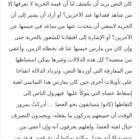
كان النص يريد أن يكشف لنا أن قيمة الحرية لا يعرفها إلا
من شاهد فقدانها عند الآخرين؟ أو أراد أن يشير إلى أن
الحرية لاينبغي أن يتحدث عنها من ساعد في حبسها عن
الآخرين؟ أو الإشارة إلى افتقادنا للشعور بالحرية حتى
وإن كان من مارس حبسها عنا قد تخطاه الزمن، وأعفي
من منصبه؟ كل هذه الدلالات وغيرها يمكن استنباطها
من المفارقة التي أوردها النص، وتزداد الدلالة انفتاحا
على تأويلات أخرى حين كان يمارس هذا الثمانيني لعبة
إسقاط عصاه التي يتوكأ عليها فيهرول الناس إلى
التقاطها (كانوا يتسابقون نحو العصا … أدركتُ بمرور
الوقت أن جميعهم يدركون ما يفعله، ويجيدون التصرف
حيال لعبة العصا، ولعلهم يعرفون أنه وإن أعفي من
منصبه إلا أنه يحمل مكانة يمكنها أن تؤرقهم، فيؤثرون