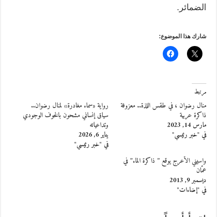
الضمائر.
شارك هذا الموضوع:
مرتبط
منال رضوان ، في طقس اللذة.. معزوفة
رواية «سماء مغادرة» لمنال رضوان..
ذاكرة عربية
سياق إنساني مشحون بالخوف الوجودي
مارس 14, 2023
وتداعياته
في "خبر رئيسي"
يناير 6, 2026
في "خبر رئيسي"
واسيني الأعرج يوقع ” ذاكرة الماء” في
عمّان
ديسمبر 9, 2013
في "إضاءات"