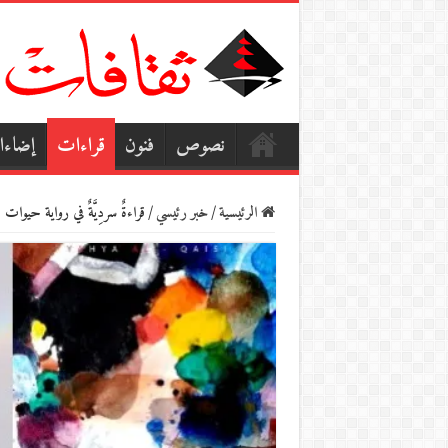
نصوص
فنون
قراءات
إضاء
الرئيسية
/
خبر رئيسي
/
قراءةٌ سردِيَّةٌ في رواية حيوات س