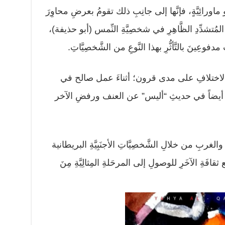
و ماورائِيَّةٍ، فإنَّها إلى جانِبِ ذلك تقومُ بعرضِ محاوِرَ
المُتشدِّدِ الظَّاهِرِ في شخصِيَّةِ النِّمس (أبو حذيفة)،
فوعِينَ بالتَّأثُّرِ بهذا النَّوعِ من الشَّخصِيَّاتِ.
لاختلافِ على مدى قرون؛ أثناءَ عمل صالح في
أيضاً في حديثِ “أليس” عن العنف ورفضِ الآخر
والغربِ من خلالِ الشَّخصِيَّاتِ الأجنَبِيَّةِ البريطانية
ع ثقافَةِ الآخَرِ للوصولِ إلى المرحَلةِ المِثالِيَّةِ مِنَ