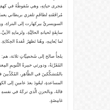
مَجرى حياتِهِ، وهي سُقوطُهُ في كهفٍ
مُرافَقَتهِ لطاقَمٍ تلفزي بريطاني يعملُ 
السويسريِّ بيركهارت إلى البتراءِ، ويب
سابِقَةٍ لحياتهِ الحالِيَّةِ، ولزمانِهِ الآنِيّ
لما يُعانِيهِ، وهُنا تَظهَرُ عُقدةُ الحِكايَةِ.
يلجأُ صالح إلى شَخصِيَّاتٍ ثلاثة، هم:
المُقَرَّبَةُ، ودورثي خبيرةُ التَّنويمِ المِغن
بالمُتشكِّكينَ في الظَّاهِرِ، المُكَذِّب
المساعدةِ، ليعُودَ بعدَ عامينِ إلى الكهفِ م
قالهُ، وبالحزنِ الَّذي تركَهُ في نفسه
غامِضَةٍ.