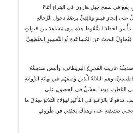
 يقع في سفح جبل هارون في البتراءِ أثناءَ
على إنجازِ فيلمٍ وثائِقِيٍّ يرصُدُ دخول الرَّحالةِ
دأُ من لحظةِ السُّقُوطِ هذهِ يرى مَشاهِدَ من حَيواتٍ
ِ، فَيُحاوِلُ البحثَ عن المُساعَدَةِ أو التَّفسِيرِ المَنْطِقِيِّ
 صديقُهُ غاريث المُخرِجُ البريطاني، وأليس صديقتُهُ
اطِيسِيِّ، وهم الثلاثَةُ الَّذينَ وَصَفَهُم في نِهايَةِ الرِّوايةِ
ينَ في البَاطِنِ، وبهذا يفشَلُ في الحصولِ على
َدفوعًا بالرَّغبةِ في التَّأكيدِ لهؤلاءِ الثّلاثةِ صِدْقَ ما
ِ تخلي صديقِتهِ عنه، وهناكَ يختَفِي في ظُروفٍ