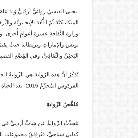
المِيكانِيكِيَّةَ ثُمَّ اللُّغَةَ الإنجليزِيَّ
وزارة الثَّقافةِ عشرَةَ أعوامٍ أُخرى، وعم
تونسَ والإماراتِ وبريطانيا حيثُ يقيمُ حال
البَحثِيِّ والثَّقافِيِّ، وفي القِصَّةِ القصيرَ
الفردَوس المُحرَّمُ 2015، بعد الحياةِ بخطوَةٍ 2017.
مُلخَّصُ الرِّوايةِ
تتَحدَّثُ الرِّوايةُ عن شابٍّ أردنِيٍّ ف
كدليلٍ سِياحِيٍّ، فيُرافِقُ مجموعاتِ السُّي