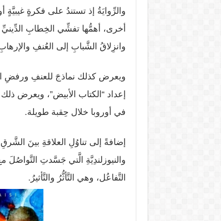
والرِّوايَةُ إذ تستندُ على فكرةٍ غيبيَّةٍ أ
أخرى، أهمُّها تفشِّي الخِطابِ الدِّينيِّ 
وانزِلاقُ الشَّبابِ إلى العُنفِ والإرهابِ مد
ويعرض كذلك نماذجَ للعنفِ ورفضِ ا
إعداد “الكتاب الأبيض”، ويعرض ذلك 
في أوروبا خلال حِقبة طويلة.
إضافةً إلى تناوُلِ العلاقةِ بينَ الشَّرقِ 
والنيوزلندِيَّةِ الَّتي جَسَّدتِ التَّواصُلَ م
التَّفاعُل، وهي التَّأثُّرُ والتَّأثيرُ.