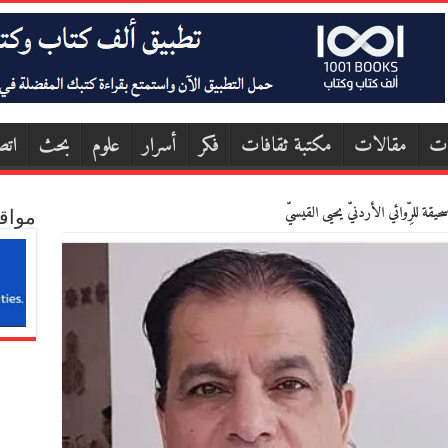
ات
مقالات
مكتبة ثقافات
فكر
أسرار
علوم
بحث
اتص
حيقة للرِّوائي الأردنيّ يحيى القيسيّ
مواق