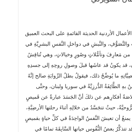
لأعمال الأردنية الحديثة القائمةِ على البحث العميق
اتِ والتَّصَوُّفِ، والنَّبشِ في دواخلِ النَّفسِ البشرِيَّةِ في
ن مَعارِفَ وتأمُّلاتٍ وصُورٍ وخيالاتٍ، وهي تُناقِشُ
إنسانِ، قد يكونُ قد عاشَها قبلَ وصولِ روحِهِ إلى جسدِهِ
يَّاتِهِ ما يُوضِّحُ ذلك، فيقولُ بطلُ الرِّوايَةِ صالح إنَّهُ
ِنُ بهِ الطَّائِفَةُ الدُّرزِيَّةُ في سوريا ولبنان، وحتَّى
ُ أفكارِهم عن ذلكَ أنَّ الجَسَدَ عبارةٌ عن قَميصٍ
لرُّوحيَّةُ، حيثُ تتجَسَّدُ من خلالِهِ أثناءَ رحلتها الأرضِيَّةِ،
لا يمنعُ أن تعيشَ النَّفسُ الواحِدَةُ في كلِّ حياةٍ بقميصٍ
تتذكَّرُ بعضُ النُّفُوسِ حياتها السَّابِقَةَ تمامًا في