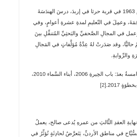
يحيى القيسيّ روائِيٌّ أردُنِيٌّ وُلِدَ عامَ 1963 في قرية حرثا في إربدَ، درسَ الهندَسَةَ
ةَ والتَّرجَمَةَ، وعمِلَ في التّعليمِ لمدةِ عشرةِ أعوامٍ، وفي
ل في المجالِ الصَّحفيِّ والبَحثِيِّ المُتنقِّلِ بينَ
يًّا، وقد صَدَرتْ لهُ عِدَّةُ مُؤلَّفاتٍ في المَجالِ
ةِ والرِّوايةِ.
يُذكَرُ أنَّ هذهِ الرّوايةَ هي الرِّوايةُ الخامسةُ بعدَ: باب الحِيرةِ 2006، أبناء السَّماء 2010،
[2]
ي نهايةِ العقدِ الثَّالثِ من عمرهِ يُدعى صالح، يعملُ
َّاحِ في مناطقِ الأردنِّ، يَتَعرَّضُ لحادِثَةٍ تُؤثِّرُ في