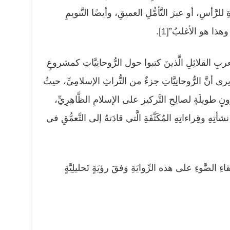
للرَّأسِ، أو عبرَ التَّأمُّلِ العميقِ، وأيضًا التَّنويمِ
ا، وهذا هو الأغلبُ”
[1]
.
العربِ القلائِلِ الَّذينَ كتبوا حول الرُّوحانِيَّاتِ كمشروعٍ
أنَّ الرُّوحانِيَّاتِ جزءٌ من التُّراثِ الإسلامِيِّ، حيثُ
ونٍ طويلَةٍ لصالِحِ التَّركيز على الإسلامِ الظَّاهِرِيِّ،
ِ وقِراءاتِهِ المُكَثَّفَةِ الَّتي قادَتهُ إلى التَّعمُّقِ في
ِ الضَّوءِ على هذه الرِّوايَةِ وَفقَ رؤيَةٍ تَحليلِيَّةٍ