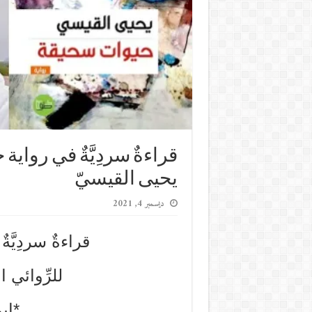
قراءةٌ سردِيَّةٌ في رواية
يحيى القيسيّ
ديسمبر 4, 2021
قراءةٌ سردِيّ
للرِّوائي 
*إي