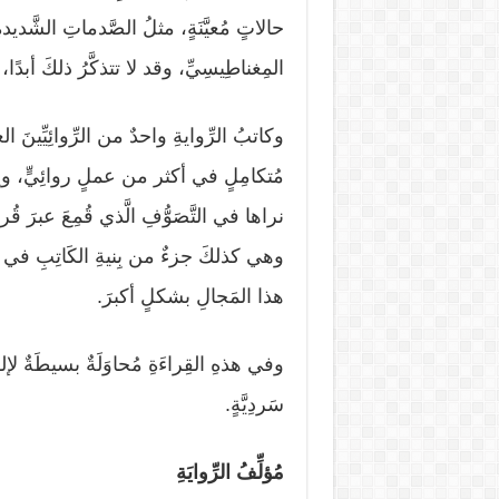
حالاتٍ مُعيَّنَةٍ، مثلُ الصَّدماتِ الشَّديدةِ 
المِغناطِيسِيِّ، وقد لا تتذكَّرُ ذلكَ أبدً
وكاتبُ الرِّوايةِ واحدٌ من الرِّوائِيِّينَ 
مُتكامِلٍ في أكثر من عملٍ روائِيٍّ، ويرى 
نراها في التَّصَوُّفِ الَّذي قُمِعَ عبرَ قُر
وهي كذلكَ جزءٌ من بِنيةِ الكَاتِبِ في نشأتِه
هذا المَجالِ بشكلٍ أكبرَ.
وفي هذهِ القِراءَةِ مُحاوَلَةٌ بسيطَةٌ لإلقاء
سَردِيَّةٍ.
مُؤلِّفُ الرِّوايَةِ