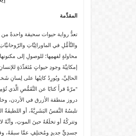
المقدِّمة
تعدُّ رواية حيوات سحيقة واحدةً من ا
والتَّأمُّلِ في الماورائِيَّاتِ والرّوحانيَّ
محاولةٍ لفهمِها؛ للوصولِ إلى مكنونها م
إمكانِيَّةَ وجودِ حيواتٍ مُتَعَدِّدَةٍ لل
الحالِيِّ، ويُورِدُ كاتِبُها على لِسانِ شَخصِ
“مرّةً قرأَ كتابًا عن التَّقَمُّصِ الَّذي تُؤم
دروز منطقة الأزرق في الأردن، وخلاصَة
تلبسُهُ النَّفسُ البَشَرِيَّةُ، أو اللطيفَةُ ا
وتتركُهُ أو تخلَعُهُ حينَ الموتِ، وأنَّهُ 
جسدِيٍّ جديدٍ ومُختلِفٍ عمَّا سبقَهُ، وقد 