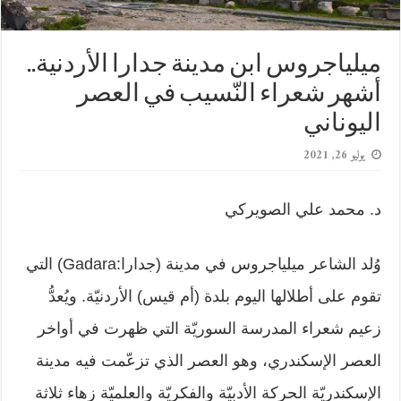
ميلياجروس ابن مدينة جدارا الأردنية..‏
أشهر شعراء النّسيب في العصر
اليوناني
يوليو 26, 2021
د. محمد علي الصويركي
وُلد الشاعر ميلياجروس في مدينة (جدارا:‏Gadara‏) التي
تقوم على أطلالها اليوم بلدة ‏‏(أم قيس) الأردنيّة. ويُعدُّ
زعيم شعراء المدرسة السوريّة التي ظهرت في أواخر
‏العصر الإسكندري، وهو العصر الذي تزعّمت فيه مدينة
الإسكندريّة الحركة الأدبيّة ‏والفكريّة والعلميّة زهاء ثلاثة