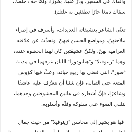
وألقاك في السعير، وذرّ عليك بخورًا، ولمّا جفّ ‏حلقك،
سقاك دمعًا حارًا تطفئين به غلتك).‏
تغنّى الشاعر بعشيقاته العديدات، وأسرف في إطراء
ملاحتهنّ، ومواضع الحسن ‏فيهنّ، وتحدَّث عن علاقته
الغرامية بهنّ، ولكنَّ عشيقتين كان لهما الحظوة عنده،
وهما ‏‏”زينوفيلا” و”هيليودورا” اللتان عرفهما في مدينة
“صور”، التي قضى بها ربيع ‏حياته، وعبَّ فيها كؤوس
المتعة حتى الثمالة، فإن شئنا أن نتعرَّف عليه عاشقًا
‏وشاعرًا، فإنَّ أشعاره في هاتين المعشوقتين وحدهما،
لتلقي الضوء على سلوكه وفنِّه ‏وأسلوبه.‏
‏ فها هو يشير إلى محاسن “زينوفيلا” من حيث جمال