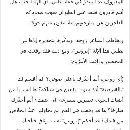
‏المعروف قد استقرَّ في خفايا قلبي، أي آلهة الحب، هل
أنتم قادرون فقط على الطيران ‏صوب ضحاياكم
العاجزين عن مبارحتهم، فلا تبغون عنهم حولًا”.‏
ويخاطب الشاعر روحه، ويذكِّرها بتحذيره إياها من
بطش هذا الإله “إيروس”، ومع ‏ذلك فقد وقعت في
المحظور وذاقت الأمرّين:‏
‏(أي روحي، ألم أحذّرك بأعلى صوتي؟ ألم أقسم لك
“بالقبرصية” أنك سوف تقعين في ‏شباكه؟ ها أنتِ. يا من
أضناك الجوى، تطيرين مسرعة إلى حتفك؟ ألم أحذّرك
‏صارخًا؟ ها قد وقعت في الفخ، لم تحاولين عبثًا الخلاص
من قيدك؟ قد أحكم ‏‏”إيروس” نفسه وثاق جناحيك،