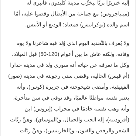
إليه خنزيرًا بريًّا ليخرِّب مدينة كليدون، فانبرى له
‏‏(ميلياجروس) مع جماعة من الأبطال وقضوا عليه، أمّا
اسم والده (يوكراتيس) فمعناه: ‏الوديع أو الأنيس.‏
ولا يُعرف بالتَّحديد اليوم الذي وُلد فيه شاعرنا ولا يوم
وفاته، ولكنه عاش ما بين ‏أعوام (120-50) قبل الميلاد،
وكل ما نعرفه عن حياته أنه سوري ولد في مدينة ‏جدارا
(أم قيس) الحالية، وقضى سني رجولته في مدينة (صور)
الفينيقية، وأمضى ‏شيخوخته في جزيرة (كوس)، وأنه
يعتبر نفسه مواطنًا عالميًا، وقد توفى في سن ‏متأخرة،
وأنه وهب نفسه خادمًا في محراب (إيروس) ابن
(أفروديته)، إله الحب ‏والجمال، و(الموساي)، وهنَّ ربّات
الشعر والرقص والفنون، و(الخاريتيس)، وهنَّ ‏ربّات