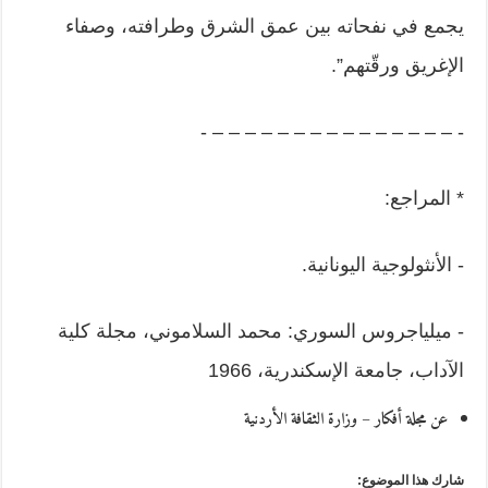
يجمع في نفحاته بين عمق الشرق ‏وطرافته، وصفاء
الإغريق ورقّتهم”.‏
‏- – – – – – – – – – – – – – – – -‏
‏* المراجع:‏
‏- الأنثولوجية اليونانية. ‏
‏- ميلياجروس السوري: محمد السلاموني، مجلة كلية
الآداب، جامعة الإسكندرية، 1966
عن مجلة أفكار – وزارة الثقافة الأردنية
شارك هذا الموضوع: