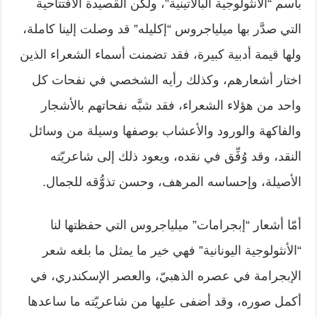
باسم “الأنثولوجية ‏البالاتينية”، ولكن القصيدة الافتتاحية
التي صدَّر بها ميلياجروس “إكليله” قد وصلت ‏إلينا كاملة،
ولها قيمة أدبية كبيرة، فقد تضمنت أسماء الشعراء الذين
اختار أشعارهم، ‏وكذلك رأيه الشخصي في نفحات كل
واحد من هؤلاء الشعراء، فقد شبَّه نفحاتهم ‏بالأشجار
والفاكهة والورود والأعشاب بوصفها وسيلة من وسائل
النقد، وقد وُفِّق في ‏نقده، ويعود ذلك إلى شاعريّته
الأصيلة، وإحساسه المرهف، وحسن تذوُّقه للجمال.‏
أمّا أشعار “إبجرامات” ميلياجروس التي حفظتها لنا
“الأنثولوجية اليونانية” فهي خير ‏ما يمثل ما بلغه شعر
الإبجرامة في عصره الذهبيّ، والعصر الإسكندري، في
أكمل ‏صوره، وقد أضفى عليها من شاعريّته ما ساعدها