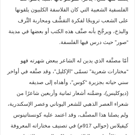
الفلسفية الشعبية التي كان الفلاسفة ‏الكلبيون يلقونها
على الشعب ترويجًا لفكرة التقشُّف ومحاربة التَّرف
والبذخ، ويرجَّح ‏بأنه صنَّف هذه الكتب أو بعضها في مدينة
“صور” حيث درس فيها الفلسفة.‏
أمّا مصنَّفه الذي يدين له الشاعر ببعض شهرته فهو
“مختارات شعرية” تسمّى ‏‏”الإكليل”، وقد صنَّفه في أواخر
سني حياته بجزيرة “كوس”، وأهداه إلى صديقه
‏‏(ديوكليس)، وضمَّنه أشعار ثمانية وأربعين شاعرًا من
شعراء العصر الذهبي للشعر ‏اليوناني وعصر الإسكندرية،
ولم يصلنا هذا المصنَّف، وقد اعتمد عليه كونستاتينوس
‏كيفيلاس (حوالي 917م) في تصنيف مختاراته المعروفة