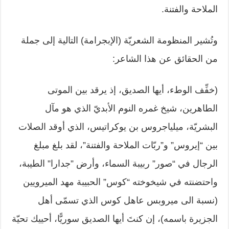
الملاحة والفتنة. ‏
وتُشير المنظومة الشعريّة (الإبجرامة) التالية إلى جملة
من الحقائق عن هذا الشاعر:‏
‏(خفِّف الوطء، أيها الصديق، إذ يرقد بين الموتى
الطاهرين، شيخ غمره النوم الأبديّ ‏الذي هو مآل
البشريّة، ميلياجروس بن يوكراتيس، الذي أوقد الصلات
بين “إيروس” ‏و”ربّات الملاحة والفتنة”، لقد بلغ مبلغ
الرجال في “صور” ربيبة السماء، وأرض ‏‏”جدارا” الطيبة،
واحتضنته في شيخوخته “كوس” الحبيبة مهد الميرويين
(نسبة الى ‏ميروبس عاهل كوس الذي تسمّى أهل
الجزيرة باسمه)، إن كنتَ أيها الصديق سوريًّا، ‏أحييك تحيّة