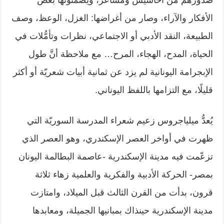
صدورهم من أحاسيس ومشاعر، ‏ويضمِّنونها بعض
الأفكار والآراء، وصار من أغراضها: الغزل، الوعظ، وصف
‏الطبيعة، النقد الأدبي أو الاجتماعي، نظرات وتأمُّلات في
الحياة، المدح، الهجاء، ‏المرح… مع ملاحظة أنَّ طول
الإبجرامة اليونانية لم يزد عن ثمانية أبيات شعريّة أو ‏أكثر
قليلًا، مع التزامها باللفظ اليوناني. ‏
يُعدُّ ميلياجروس زعيم شعراء المدرسة السوريّة التي
ظهرت في أواخر العصر ‏الإسكندري، وهو العصر الذي
تزعّمت فيه مدينة الإسكندرية -عاصمة البطالمة ‏اليونان
بمصر- الحركة الأدبية والفكرية والعلمية زهاء ثلاثة
قرون، بدأت من القرن ‏الثالث قبل الميلاد، وامتازت
مدينة الإسكندرية حينذاك بمبانيها الجميلة، ومعابدها