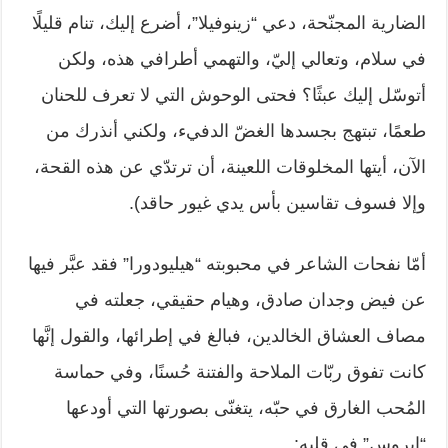
الضارية المجنّحة، دعي “زينوفيلا”، أضرع إليك، تنام قليلًا
‏في سلام، وتعالي إليّ، والتهمي أطرافي هذه، ولكن
أتوسّل إليك عبثًا؟ فحتى الوحوش ‏التي لا تعرف للحنان
طعمًا، تبتهج بجسدها الغضّ الدفيء، ولكني أنذرك من
الآن، ‏أيتها المخلوقات اللعينة، أن ترتدّي عن هذه القحة،
وإلا فسوف تقاسين بأس يدي غيور ‏حاقد).‏
أمّا نفحات الشاعر في محبوبته “هيليودورا” فقد عبَّر فيها
عن فيض وجدان صادق، ‏وهيام حقيقي، جعلته في
مصاف العشاق الخالدين، فبالغ في إطرائها، والقول إنَّها
‏كانت تفوق ربّات الملاحة والفتنة حُسنًا، وفي حماسة
المُحب الغارق في حبّه، يتغنّى ‏بصورتها التي أودعها
“إيروس” في قلبه:‏