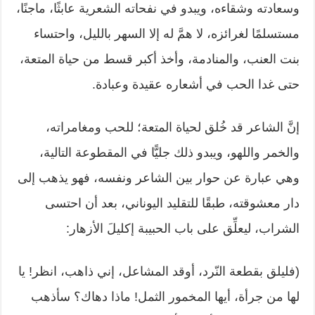
وسعادته وشقاءه، ويبدو في نفحاته الشعرية عابثًا، ماجنًا،
‏مستسلمًا لغرائزه، لا همَّ له إلا السهر بالليل، واحتساء
بنت العنب، والمنادمة، وأخذ ‏أكبر قسط من حياة المتعة،
حتى غدا الحب في أشعاره عقيدة وعبادة.‏
إنَّ الشاعر قد خُلق لحياة المتعة؛ للحب ومغامراته،
والخمر واللهو، ويبدو ذلك جليًّا في ‏المقطوعة التالية،
وهي عبارة عن حوار بين الشاعر ونفسه، فهو يذهب إلى
دار ‏معشوقته، طبقًا للتقليد اليوناني، بعد أن احتسى
الشراب، ليعلِّق على باب الحبيبة إكليلَ ‏الأزهار:‏
‏(فليلق بقطعة النّرد، أوقد المشاعل، إني ذاهب، انظر! يا
لها من جرأة، أيها المخمور ‏الثمل! ماذا دهاك؟ سأذهب