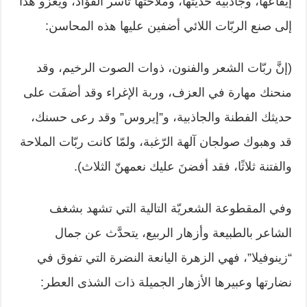
إيقاعها، وجاذبية حديثها، ‏وملاحتها تأسر الفؤاد، ويعزو هذا
إلى صنع الربّات اللائي أضفين عليها هذه ‏المحاسن:‏
‏(إنَّ ربّات الشعر والفنون، ذوات الصوت الرخيم، وقد
منحنك مهارة في العزف، ‏وربة الإغراء وقد أضفَت على
حديثك الفطنة والجاذبية، و”إيروس” وقد رعى حسنك،
‏قد وهبوك صولجان آلهة الرّغبة، ولمّا كانت ربّات الملاحة
والفتنة ثلاثًا، فقد أفضنَ ‏عليك نعمهنّ الثلاث).‏
وفي المقطوعة الشعريّة التالية التي تشهد بشغف
الشاعر بالطبيعة وأزهار الربيع، ‏يتحدَّث عن جمال
“زينوفيلا”، فهي الزهرة اليانعة النضرة التي تفوق في
نضارتها ‏وعبيرها الأزهار الجميلة ذات الشذى العطر:‏