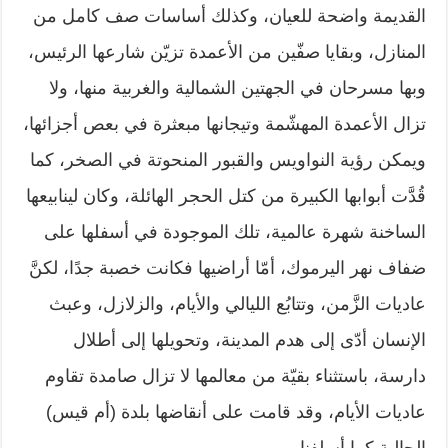
القديمة واضحة للعيان، وكذلك ‏أساسات صف كامل من
المنازل، وبقايا صفّين من الأعمدة تزيّن شارعها الرئيس،
‏وبها مسرحان في الجهتين الشمالية والغربية منها، ولا
تزال الأعمدة المهشّمة وتيجانها ‏مبعثرة في بعص أجزائها،
ويمكن رؤية النواويس والقبور المنحوتة في الصخر، كما
‏قُدَّت أبوابها الكبيرة من كتل الحجر الهائلة، وكان لينابيعها
الساخنة شهرة عالمية، تلك ‏الموجودة في أسفلها على
ضفاف نهر اليرموك، أمّا أراضيها فكانت خصبة جدًا، لكنَّ
‏عاديات الزَّمن، وتتابُع الليالي والأيام، والزلازل، وعبث
الإنسان أدّى إلى هدم المدينة، ‏وتحويلها إلى أطلال
دارسة، باستثناء بقيّة من معالمها لا تزال صامدة تقاوم
عاديات ‏الأيام، وقد قامت على أنقاضها بلدة (أم قيس)