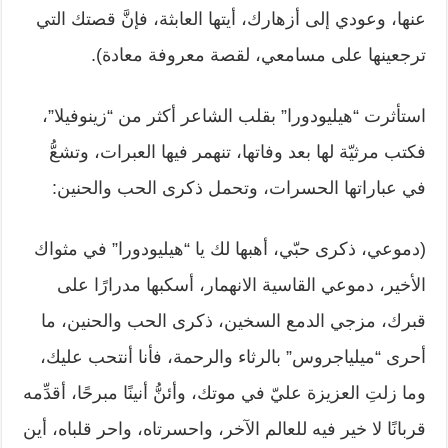
عنها، وعودي إلى أزهارك، أيتها العابثة، فإنَّ قصتك التي
ترجعينها على ‏مسامعي، لقصة معروفة معادة).‏
استأثرت “هيليودورا” بقلب الشاعر أكثر من “زينوفيلا”،
فكتب مرثيّة لها بعد وفاتها، ‏تنهمر فيها العبرات، وتشعُّ
في عباراتها الحسرات، وتحمل ذكرى الحب والحنين:‏
‏(دموعي، ذكرى حبّي، أهبها لك يا “هيليودورا” في مثواك
الأخير، دموعي القاسية ‏الانهمار، أسكبها مدرارًا على
قبرك، مزجي الدمع السخين، ذكرى الحب والحنين، ما
‏أحرى “ميلياجروس” بالرثاء والرحمة، فأنا أنتحب عليك،
وما زلتِ العزيزة عليّ في ‏موتك، وأئنُّ أنينًا مبرحًا، أقدِّمه
قربانًا لا خير فيه للعالم الآخر، واحسرتاه، واحر قلباه، ‏أين