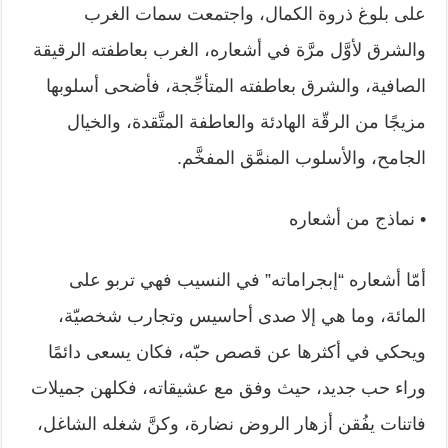
على بلوغ ذروة الكمال، واجتمعت ‏سمات الغرب
والشرق لأوَّل مرَّة في أشعاره، الغرب بعاطفته الرقيقة
الصافية، ‏والشرق بعاطفته المتأجِّجة، فأضحى أسلوبها
مزيجًا من الرقّة الهادئة والعاطفة المتَّقدة، ‏والخيال
الجامح، والأسلوب المنمَّق المفخَّم.‏
• نماذج من أشعاره
أمّا أشعاره “إبجراماته” في النسيب فهي تربو على
المائة، وما هي إلا صدى أحاسيس ‏وتجارب شخصيّة،
ويحكي في أكثرها عن قصص حبّه، فكان يسعى دائمًا
وراء حب ‏جديد، حيث وفق مع عشيقاته، فكلهن جميلات
فاتنات يفُقن أزهار الروض نضارة، ‏وكنَّ شغله الشاغل،