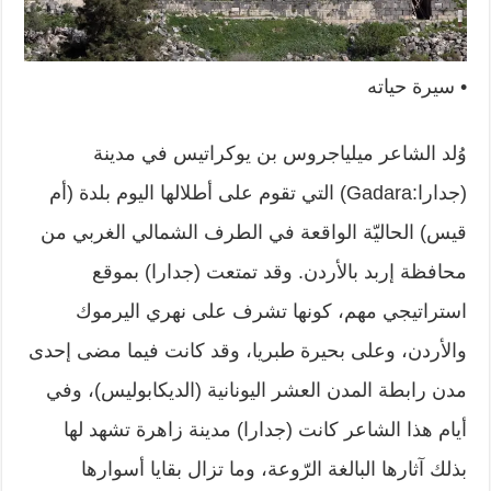
• سيرة حياته
وُلد الشاعر ميلياجروس بن يوكراتيس في مدينة
(جدارا:‏Gadara‏) التي تقوم على ‏أطلالها اليوم بلدة (أم
قيس) الحاليّة الواقعة في الطرف الشمالي الغربي من
محافظة ‏إربد بالأردن. وقد تمتعت (جدارا) بموقع
استراتيجي مهم، كونها تشرف على نهري ‏اليرموك
والأردن، وعلى بحيرة طبريا، وقد كانت فيما مضى إحدى
مدن رابطة المدن ‏العشر اليونانية (الديكابوليس)، وفي
أيام هذا الشاعر كانت (جدارا) مدينة زاهرة تشهد ‏لها
بذلك آثارها البالغة الرّوعة، وما تزال بقايا أسوارها