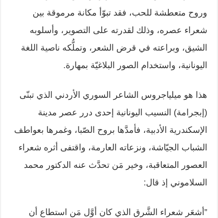
وروح متعطشة للحب، فقد تبوّأ مكانة ‏مرموقة بين
شعراء عصره، وذلك لقدرته على التصوير، وأسلوبه
الشيق، وبراعته ‏في قرض الشعر، وتملُّكه ناصية اللغة
اليونانية، واستخدام الصور البلاغيّة بمهارة.‏
هذا هو ميلياجروس الشاعر السوري الأردني الذي تبنّى
(إبجرامة) النسيب اليونانية ‏إحدى درر عصر مدينة
الإسكندرية الأدبية، فأمدَّها بروح الصّبا، وغمرها بعواطف
‏الشباب الجيّاشة، ونزعاته العارمة، واقتفى أثره شعراء
العصور المتعاقبة، وخير مَن ‏تحدَّث عنه الدكتور محمد
السلاموني إذ قال:‏
‏”أشعَر شعراء الشَّرق الذي كان أوَّل مَن استطاع أن