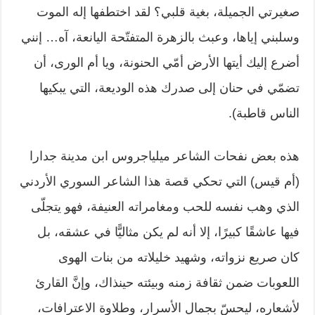
صغيرتي الجميلة، بغية قلبي؟ لقد اختطفها إله الموت
وسلبني إياها، وعبث ‏بالزهرة المتفتّحة اليانعة، آه… إنني
أضرع إليك أيتها الأرض أمّي الحنونة، ويا أم ‏الورى، أن
تضمّي في حنان إلى صدرك هذه الوديعة، التي يبكيها
الناس قاطبة).‏
هذه بعض نفحات الشاعر ميلياجروس ابن مدينة جدارا
(أم قيس) التي تحكي قصة هذا ‏الشاعر السوري الأردني
الذي وهب نفسه للحب ومغامراته العنيفة، فهو يتجلّى
فيها ‏عاشقًا كبيرًا، إلا أنه لم يكن مثاليًّا في عشقه، بل
كان صريع نزواته، وشهيد خليلاته ‏من بنات الهوى
اللعوبات ضمن ثقافة زمنه وبيئته حينذاك، وإنَّ القارئ
لأشعاره، ‏ليحسّ بجمال الأسرار، وطلاوة الاعترافات،