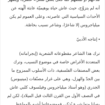
أنه لم يتزوَّج، حيث عاش حياة بوهيميّة ‏عابثة ألْهته عن
الأحداث السياسية التي عاصرته، وعلى العموم لم يكن
ميلياجروس إلا ‏شاعرًا، وشاعر نسيب بخاصّة.‏
• إنتاجه الأدبيّ
ترك هذا الشاعر مقطوعاته الشعرية (إبجراماته)
المتعددة الأغراض خاصة في ‏موضوع النسيب، وترك
بعض المصنفات الفلسفية، ذات الأسلوب الممزوج ما
بين ‏الجدّ والهزل، وهي على غرار مصنّفات (مينيبوس)
الجدري (وهو أستاذ ميلياجروس ‏وفيلسوف كلبي عاش
في النصف الأول من القرن الثالث قبل الميلاد)، لكن لم
يصلنا ‏منها شيء يُذكر، فموضوعاتها أشبه بالمواعظ