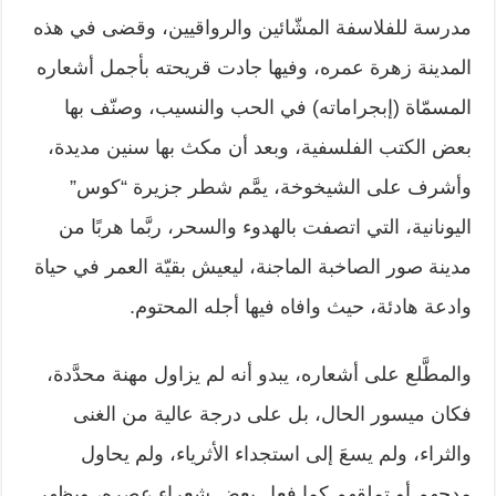
مدرسة للفلاسفة المشّائين والرواقيين، وقضى ‏في هذه
المدينة زهرة عمره، وفيها جادت قريحته بأجمل أشعاره
المسمّاة (إبجراماته) ‏في الحب والنسيب، وصنّف بها
بعض الكتب الفلسفية، وبعد أن مكث بها سنين مديدة،
‏وأشرف على الشيخوخة، يمَّم شطر جزيرة “كوس”
اليونانية، التي اتصفت بالهدوء ‏والسحر، ربَّما هربًا من
مدينة صور الصاخبة الماجنة، ليعيش بقيّة العمر في حياة
‏وادعة هادئة، حيث وافاه فيها أجله المحتوم.‏
والمطَّلع على أشعاره، يبدو أنه لم يزاول مهنة محدَّدة،
فكان ميسور الحال، بل على ‏درجة عالية من الغنى
والثراء، ولم يسعَ إلى استجداء الأثرياء، ولم يحاول
مدحهم أو ‏تملقهم كما فعل بعض شعراء عصره، ويظهر