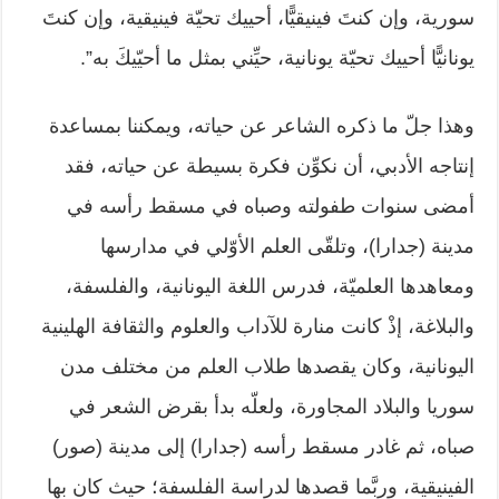
سورية، وإن كنتَ فينيقيًّا، أحييك تحيّة فينيقية، وإن كنتَ
يونانيًّا أحييك ‏تحيّة يونانية، حيِّني بمثل ما أحيّيكَ به”.‏
وهذا جلّ ما ذكره الشاعر عن حياته، ويمكننا بمساعدة
إنتاجه الأدبي، أن نكوِّن فكرة ‏بسيطة عن حياته، فقد
أمضى سنوات طفولته وصباه في مسقط رأسه في
مدينة ‏‏(جدارا)، وتلقّى العلم الأوّلي في مدارسها
ومعاهدها العلميّة، فدرس اللغة اليونانية، ‏والفلسفة،
والبلاغة، إذْ كانت منارة للآداب والعلوم والثقافة الهلينية
اليونانية، وكان ‏يقصدها طلاب العلم من مختلف مدن
سوريا والبلاد المجاورة، ولعلّه بدأ بقرض ‏الشعر في
صباه، ثم غادر مسقط رأسه (جدارا) إلى مدينة (صور)
الفينيقية، وربَّما ‏قصدها لدراسة الفلسفة؛ حيث كان بها