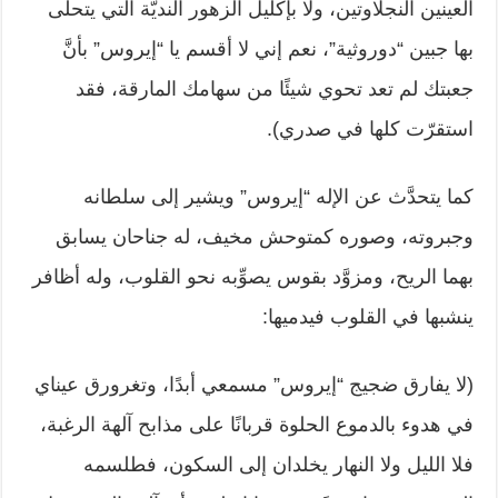
العينين ‏النجلاوتين، ولا بإكليل الزهور النديّة التي يتحلّى
بها جبين “دوروثية”، نعم إني لا ‏أقسم يا “إيروس” بأنَّ
جعبتك لم تعد تحوي شيئًا من سهامك المارقة، فقد
استقرّت كلها ‏في صدري).‏
كما يتحدَّث عن الإله “إيروس” ويشير إلى سلطانه
وجبروته، وصوره كمتوحش ‏مخيف، له جناحان يسابق
بهما الريح، ومزوَّد بقوس يصوِّبه نحو القلوب، وله أظافر
‏ينشبها في القلوب فيدميها:‏
‏(لا يفارق ضجيج “إيروس” مسمعي أبدًا، وتغرورق عيناي
في هدوء بالدموع الحلوة ‏قربانًا على مذابح آلهة الرغبة،
فلا الليل ولا النهار يخلدان إلى السكون، فطلسمه