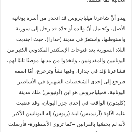
الحالية كما أسلفنا. ‏
يبدو أنَّ شاعرنا ميلياجروس قد انحدر من أسرة يونانية
الأصل، ويُحتمل أنَّ والده أو ‏جدّه قد رحل إلى سورية
واستوطنها، واستقرّ في مدينة (جدارا)، حيث اجتذبت
البلاد ‏السورية بعد فتوحات الإسكندر المكدوني الكثير من
اليونانيين والمقدونيين، واتخذوا ‏من مدنها موطنًا ثانيًا لهم،
فشاعرنا وُلد في جدارا، وفيها نشأ وترعرع، أمّا اسمه
‏فيرجع إلى إحدى الشخصيات الشهيرة في الأساطير
اليونانية، فميلياجروس هو ابن ‏‏(أونيوس) ملك مدينة
(كليدون) الواقعة في إحدى جزر اليونان، وقد غضبت
عليه ‏الآلهة (آرتيميس) ابنة (زيوس) إله اليونانيين الأكبر
لأنه لم يخصّها بالقرابين –كما ‏تروي الأسطورة- فأرسلت