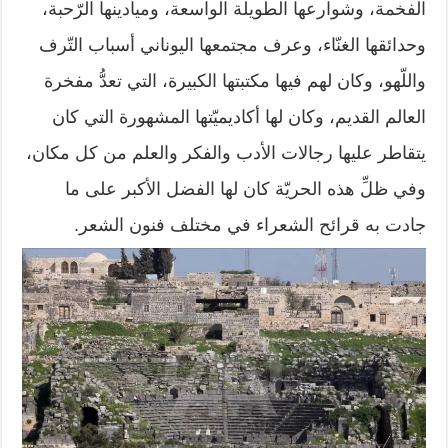
‏الفخمة، وشوارعها الطويلة الواسعة، وميادينها الرّحبة،
وحدائقها الغنّاء، وعرف ‏مجتمعها اليوناني أسباب التّرف
واللّهو، وكان لهم فيها مكتبتها الكبيرة، التي تعدُّ مفخرة
‏العالم القديم، وكان لها أكاديميّتها المشهورة التي كان
يتقاطر عليها رجالات الأدب ‏والفكر والعلم من كل مكان،
وفي ظلِّ هذه الحريّة كان لها الفضل الأكبر على ما
‏جادت به قرائح الشعراء في مختلف فنون الشعر.‏