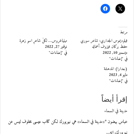
مرتبط
فيلوديموس الجداري: شاعر سوري
ميلياغروس… لكلّ شاعرٍ اسم زهرة
حفظ بركان فيزوف أعماله
نوفمبر 27, 2022
ديسمبر 10, 2022
في "إضاءات"
في "إضاءات"
(جدارا) المدهشة
مايو 4, 2023
في "إضاءات"
إقرأ أيضاً
مدينة في السماء
عباس بيضون *«مدينة في السماء» هي نيويورك لكن كتاب عيسى مخلوف ليس عن
نيويورك. انه…