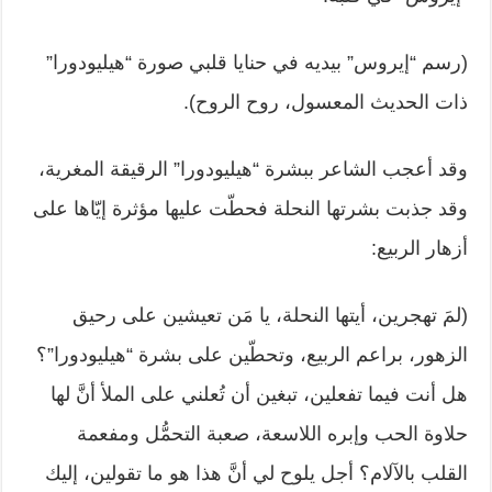
‏(رسم “إيروس” بيديه في حنايا قلبي صورة “هيليودورا”
ذات الحديث المعسول، روح ‏الروح).‏
وقد أعجب الشاعر ببشرة “هيليودورا” الرقيقة المغرية،
وقد جذبت بشرتها النحلة ‏فحطّت عليها مؤثرة إيّاها على
أزهار الربيع:‏
‏(لمَ تهجرين، أيتها النحلة، يا مَن تعيشين على رحيق
الزهور، براعم الربيع، وتحطّين ‏على بشرة “هيليودورا”؟
هل أنت فيما تفعلين، تبغين أن تُعلني على الملأ أنَّ لها
حلاوة ‏الحب وإبره اللاسعة، صعبة التحمُّل ومفعمة
القلب بالآلام؟ أجل يلوح لي أنَّ هذا هو ما ‏تقولين، إليك