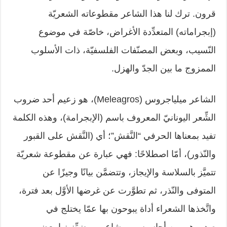
قرون. ترك لنا هذا الشاعر مقطوعاته الشعريّة
‏‏(إبجراماته) المتعدِّدة الأغراض، خاصّة في موضوع
النّسيب، وبعض المصنّفات ‏الفلسفيّة، ذات الأسلوب
الممزوج ما بين الجدّ والهزل.‏
الشاعر ميلياجروس (‏Meleagros‏)، هو زعيم أحد ضروب
الشِّعر اليونانيّ المعروف ‏باسم (الإبجرامة)، وهذه الكلمة
تفيد بمعناها الحرفي “النَّقش”؛ أي (النَّقش على القبور
‏والنّذور)، أمّا اصطلاحًا: فهي عبارة عن مقطوعة شعريّة
تتميَّز بالسلاسة والإيجاز، ‏وتتضمَّن بيانًا وجيزًا عن
المتوفى والنّذر، ثم تطوَّرت عن غرضها الأوَّل بعد فترة،
‏واتَّخذها الشعراء أداة يبوحون بها عمّا يختلج في