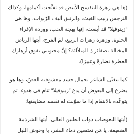
‏(ها هي زهرة البنفسج الأبيض قد تفتَّحت أكمامها، وكذلك
النرجس ربيب الغيث، ‏والزنبق أليف الرّبوات، وها هي
“زينوفيلا” قد أينعت، إنها بهجة الحب، ووردة ‏الإغراء
الحلوة، وزهرة زهرات الربيع، لمَ الفرح، أيتها الرياض
المختالة بضفائرك ‏المتلألئة؟ إنَّ محبوبتي تفوق أزهارك
العطرة نضارةً وعبيرًا).‏
كما يتغنّى الشاعر بجمال جسد معشوقته الغضّ، وها هو
يضرع إلى البعوض أن يدع ‏‏”زينوفيلا” تنام في هدوء، ثم
يتوعّده بالانتقام إذا ما سوّلت له نفسه مضايقتها:‏
‏(أيتها البعوضات ذوات الطنين العالي، أيتها الشرذمة
الضعيفة، يا مَن تمتصين دماء ‏البشر، يا وحوش الليل