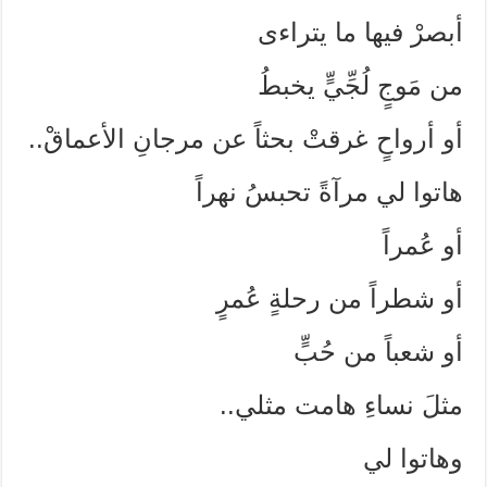
أبصرْ فيها ما يتراءى
من مَوجٍ لُجِّيٍّ يخبطُ
أو أرواحٍ غرقتْ بحثاً عن مرجانِ الأعماقْ..
هاتوا لي مرآةً تحبسُ نهراً
أو عُمراً
أو شطراً من رحلةٍ عُمرٍ
أو شعباً من حُبٍّ
مثلَ نساءِ هامت مثلي..
وهاتوا لي