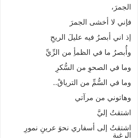
الجمرَ،
فإني لا أخشى الجمرَ
إذ اني أبصرُ فيه عليلَ الريحِ
وأُبصرُ ما في الظمأِ من الرِّيِّ
وما في الصحوِ من السُّكرِ
وما في السُّمِّ من الترياقْ..
وهاتوني من مرآتي
اشتقتُ إليَّ
اشتقتُ إلى أسفاري نحوَ عرينِ نمورِ
الرغبةِ