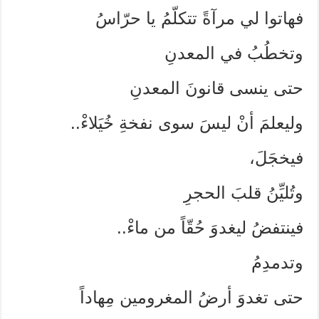
فهاتوا لي مرآةً تتكلّمُ يا حرّاسُ
وتخطُبُ في المعدنِ
حتى ينسى قانونَ المعدنِ
وليعلمَ أنْ ليسَ سوى نفخةِ خُيَلاءْ..
فيخجَلَ،
وتُليِّنُ قلبَ الحجرِ
فينتفضُ ليغدوَ حُقّاً من ماءْ..
وتدمدِمُ
حتى تغدوَ أرضُ المغرومين مِهاداً