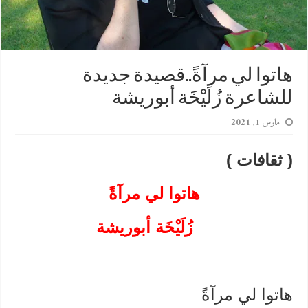
هاتوا لي مرآةً..قصيدة جديدة
للشاعرة زُلَيْخَة أبوريشة
مارس 1, 2021
( ثقافات )
هاتوا لي مرآةً
زُلَيْخَة أبوريشة
هاتوا لي مرآةً