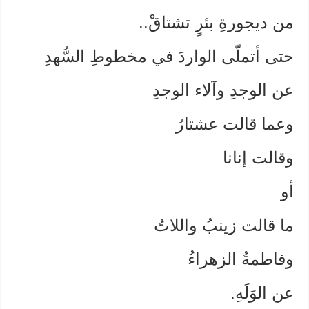
من ديجورةِ بئرٍ تشتاقْ..
حتى أتملّى الواردَ في مخطوطِ السُّهدِ
عن الوجدِ وآلاء الوجدِ
وعما قالت عشتارُ
وقالت إنانا
أو
ما قالت زينبُ واللاتُ
وفاطمةُ الزهراءُ
عن الوَلَهِ.