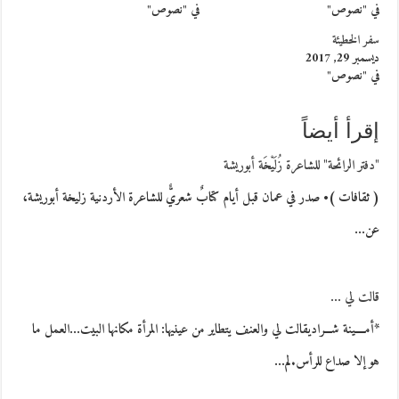
في "نصوص"
في "نصوص"
سفر الخطيئة
ديسمبر 29, 2017
في "نصوص"
إقرأ أيضاً
"دفتر الرائحة" للشاعرة زُلَيْخَة أبوريشة
( ثقافات )• صدر في عمان قبل أيام كتابٌ شعريٌّ للشاعرة الأردنية زليخة أبوريشة،
عن…
قالت لي …
*أمــــينة شـــراديقالت لي والعنف يتطاير من عينيها: المرأة مكانها البيت…العمل ما
هو إلا صداع للرأس.لم…