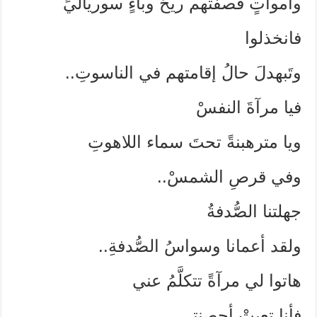
وأمواتٍ قصفتهم ريحُ وباءٍ سورياليٍّ
فانخذلوا
وتَبهدلَ حالُ إقامتهم في الناسوتِ..
فيا مرآةَ النفسْ
ويا مترهبنةً تحتَ سماء اللاهوتِ
وفي قرصِ الشمسْ..
جهلتنا الصُّدفةُ
ولقد أعمانا وسواسُ الصُّدفةِ..
هاتوا لي مرآةً تتكلَّمُ عني
فأنا تعبتْ أحصنتي