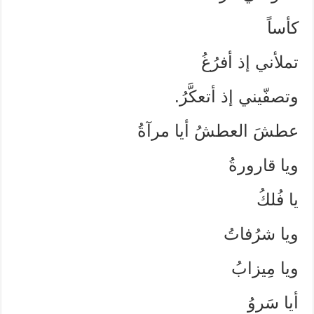
كأساً
تملأني إذ أفرُغُ
وتصفّيني إذ أتعكَّرُ.
عطشَ العطشُ أيا مرآةُ
ويا قارورةُ
يا فُلكُ
ويا شرُفاتُ
ويا مِيزابُ
أيا سَروُ