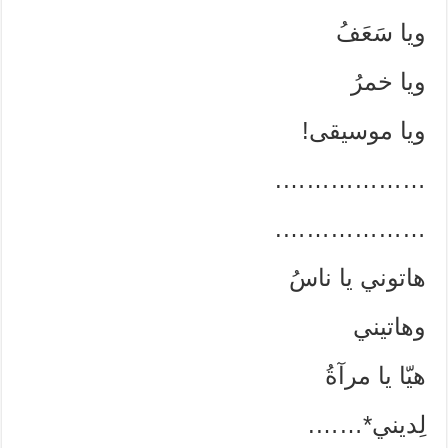
ويا سَعَفُ
ويا خمرُ
ويا موسيقى!
……………….
……………….
هاتوني يا ناسُ
وهاتيني
هيّا يا مرآةُ
لِديني*…….