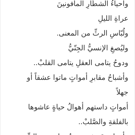
وأحياءُ الشطّارِ المأفونينَ
عراةِ الليلِ
ولُبّاسِ الرثِّ من المعنى.
وليُصغِ الإنسيُّ الجِنّيُّ
ودوحُ يتامى العقلِ يتامى القلبْ..
وأشباحُ مقابرِ أمواتٍ ماتوا عشقاً أو
جهلاً
أمواتٍ داستهم أهوالُ حياةٍ عاشوها
بالفلقةِ والصَّلبْ..