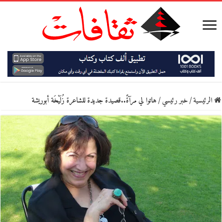
الرئيسية
/
خبر رئيسي
/
هاتوا لي مرآةً..قصيدة جديدة للشاعرة زُلَيْخَة أبوريشة