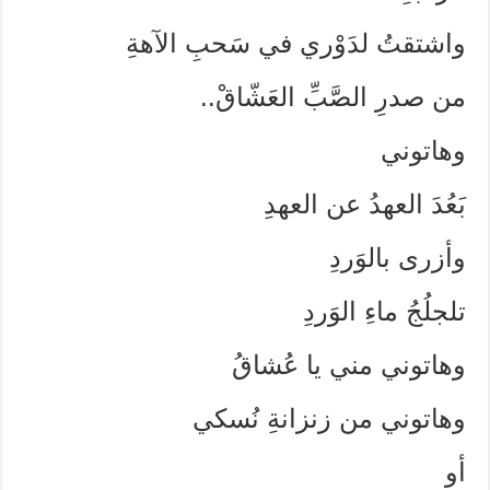
واشتقتُ لدَوْري في سَحبِ الآهةِ
من صدرِ الصَّبِّ العَشّاقْ..
وهاتوني
بَعُدَ العهدُ عن العهدِ
وأزرى بالوَردِ
تلجلُجُ ماءِ الوَردِ
وهاتوني مني يا عُشاقُ
وهاتوني من زنزانةِ نُسكي
أو