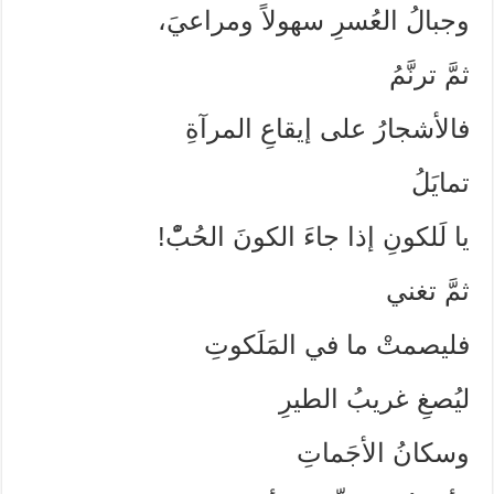
وجبالُ العُسرِ سهولاً ومراعيَ،
ثمَّ ترنَّمُ
فالأشجارُ على إيقاعِ المرآةِ
تمايَلُ
يا لَلكونِ إذا جاءَ الكونَ الحُبّْ!
ثمَّ تغني
فليصمتْ ما في المَلَكوتِ
ليُصغِ غريبُ الطيرِ
وسكانُ الأجَماتِ