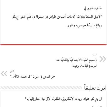
ظاهرة هاربر لي
*فاضل السلطانيثلاث كاتبات أصبحن ظواهر غير مسبوقة في عالم النشر: ج.ك.
رولنغ، إريكا جيمس، وهاربر…
السابق
(معجم الحياة الاجتماعيّة والثقافيّة عند
العرب) للباحث برهومة
التالي
سحر الشجن في ديوان “قد تصدق الكأس”
اترك تعليقاً
لن يتم نشر عنوان بريدك الإلكتروني.
الحقول الإلزامية مشار إليها بـ
*