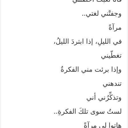
وجفتْني لغتي..
مرآةً
في الليلِ، إذا ابتردَ الليلُ،
تغطّيني
وإذا برئت مني الفكرةُ
تندهني
وتذكِّرُني أني
لستُ سوى تلكَ الفكرةِ..
هاتوا لي مرآةً