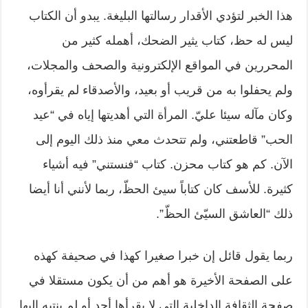
هذا الخبر لتؤدي الأقدار رسالتها البليغة. يبدو أن الكتاب
ليس له حظ، كتاب يثير الضحك، أهمله كثير من
المحررين في المواقع الإلكترونية والصحف والمجلات،
ولم يحفلوا به من قريب أو بعيد، والأصدقاء لم يقرأوه،
وكان مآله سيئا عليّ. المرأة التي أهديتها إياه في “عيد
الحب” قاطعتني، ولم تتحدث معي منذ ذلك اليوم إلى
الآن. كم هو كتاب محزن. كتاب “فنستني” فيه أشياء
كثيرة. للأسف كان كتاباً سيئ الحظّ، ربما لأنني أنا أيضا
ذلك “العاشق السيّئ الحظّ”.
ربما يقول قائل إن خبرا صغيرا كهذا في صحيفة كهذه
على الصفحة الأخيرة هو أهم من أن يكون مستقلا في
صفحة الثقافة الداخلية التي لا يقرأها أحد أو لم ينتبه إليها