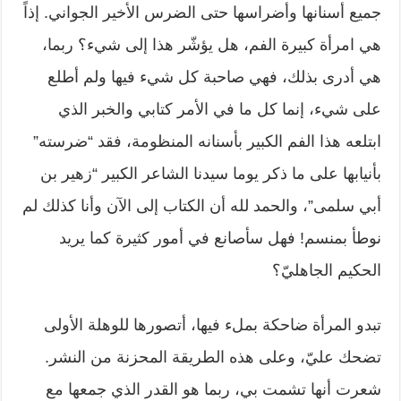
جميع أسنانها وأضراسها حتى الضرس الأخير الجواني. إذاً
هي امرأة كبيرة الفم، هل يؤشّر هذا إلى شيء؟ ربما،
هي أدرى بذلك، فهي صاحبة كل شيء فيها ولم أطلع
على شيء، إنما كل ما في الأمر كتابي والخبر الذي
ابتلعه هذا الفم الكبير بأسنانه المنظومة، فقد “ضرسته”
بأنيابها على ما ذكر يوما سيدنا الشاعر الكبير “زهير بن
أبي سلمى”، والحمد لله أن الكتاب إلى الآن وأنا كذلك لم
نوطأ بمنسم! فهل سأصانع في أمور كثيرة كما يريد
الحكيم الجاهليّ؟
تبدو المرأة ضاحكة بملء فيها، أتصورها للوهلة الأولى
تضحك عليّ، وعلى هذه الطريقة المحزنة من النشر.
شعرت أنها تشمت بي، ربما هو القدر الذي جمعها مع