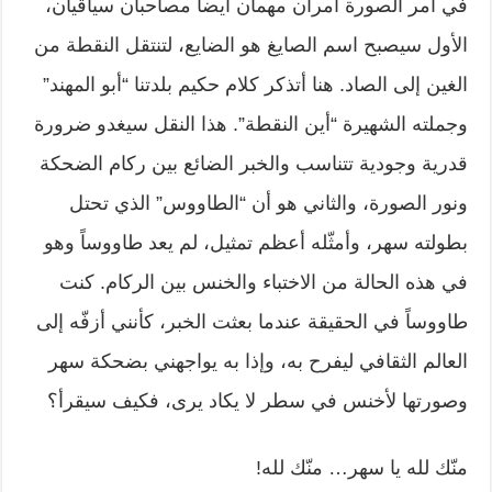
في أمر الصورة أمران مهمان أيضا مصاحبان سياقيان،
الأول سيصبح اسم الصايغ هو الضايع، لتنتقل النقطة من
الغين إلى الصاد. هنا أتذكر كلام حكيم بلدتنا “أبو المهند”
وجملته الشهيرة “أين النقطة”. هذا النقل سيغدو ضرورة
قدرية وجودية تتناسب والخبر الضائع بين ركام الضحكة
ونور الصورة، والثاني هو أن “الطاووس” الذي تحتل
بطولته سهر، وأمثّله أعظم تمثيل، لم يعد طاووساً وهو
في هذه الحالة من الاختباء والخنس بين الركام. كنت
طاووساً في الحقيقة عندما بعثت الخبر، كأنني أزفّه إلى
العالم الثقافي ليفرح به، وإذا به يواجهني بضحكة سهر
وصورتها لأخنس في سطر لا يكاد يرى، فكيف سيقرأ؟
منّك لله يا سهر… منّك لله!