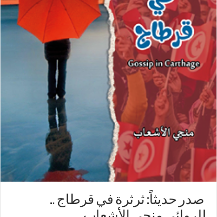
صدر حديثاً: ثرثرة في قرطاج ..
للروائي منجي الأشعاب