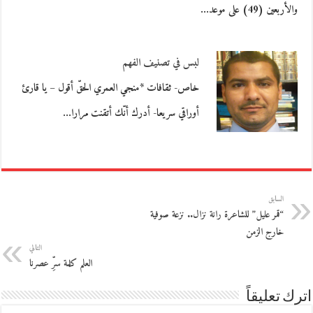
والأربعين (49) على موعد…
لبس في تصنيف الفهم
خاص- ثقافات *منجي العمري الحقّ أقول – يا قارئ
أوراقي سريعا- أدرك أنّك أتقنت مرارا…
السابق
“قمر عليل” للشاعرة رانة نزال.. نزعة صوفية
خارج الزمن
التالي
العلم كلمة سرِّ عصرنا
اترك تعليقاً