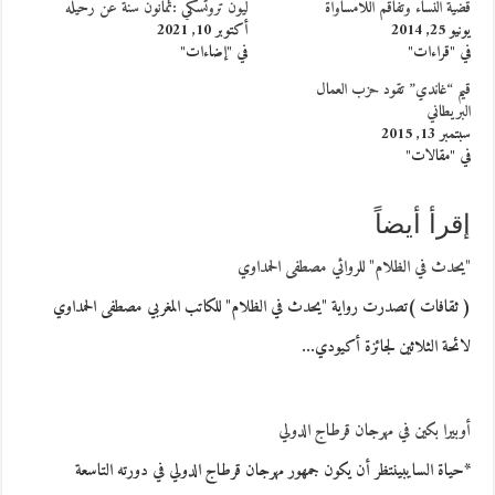
قضية النساء وتفاقم اللامساواة
ليون تروتسكي :ثمانون سنة عن رحيله
يونيو 25, 2014
أكتوبر 10, 2021
في "قراءات"
في "إضاءات"
قيم “غاندي” تقود حزب العمال
البريطاني
سبتمبر 13, 2015
في "مقالات"
إقرأ أيضاً
"يحدث في الظلام" للروائي مصطفى الحمداوي
( ثقافات )تصدرت رواية "يحدث في الظلام" للكاتب المغربي مصطفى الحمداوي
لائحة الثلاثين لجائزة أكيودي…
أوبيرا بكين في مهرجان قرطاج الدولي
*حياة السايبينتظر أن يكون جمهور مهرجان قرطاج الدولي في دورته التاسعة