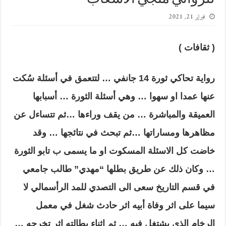
فبراير 21, 2021
( ثقافات )
رواية تحاكي ثورة 14 جانفي … لتتعمق في أسئلة سُكت
عنها عمدا او سهوا … وهي أسئلة الثورة … أسبابها
العميقة والمباشرة … من يقف وراءها …ثم تتساءل عن
مظاهرها ومساراتها …ثم تبحث في نتائجها … وقد
خاضت كل الاسئلة المسكوت او ما يسمى ب تابو الثورة
… وكان ذلك عن طريق بطلها “مهدي” طالب جامعي
في قسم التاريخ سعى الى التصدي للمد الرأسمالي لا
سيما على اثر وفاة أبيه اثر حادث شغل في معمل
الرخام الذي يشتغل فيه … ثم اثناء بطالته اثر تخرجه …