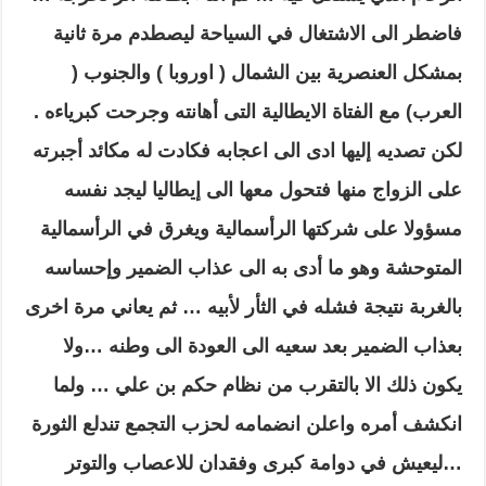
فاضطر الى الاشتغال في السياحة ليصطدم مرة ثانية
بمشكل العنصرية بين الشمال ( اوروبا ) والجنوب (
العرب) مع الفتاة الايطالية التى أهانته وجرحت كبرياءه .
لكن تصديه إليها ادى الى اعجابه فكادت له مكائد أجبرته
على الزواج منها فتحول معها الى إيطاليا ليجد نفسه
مسؤولا على شركتها الرأسمالية ويغرق في الرأسمالية
المتوحشة وهو ما أدى به الى عذاب الضمير وإحساسه
بالغربة نتيجة فشله في الثأر لأبيه … ثم يعاني مرة اخرى
بعذاب الضمير بعد سعيه الى العودة الى وطنه …ولا
يكون ذلك الا بالتقرب من نظام حكم بن علي … ولما
انكشف أمره واعلن انضمامه لحزب التجمع تندلع الثورة
…ليعيش في دوامة كبرى وفقدان للاعصاب والتوتر