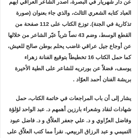
عن دار شهريار في البصرة، أصدر الشاعر العراقي أيهم
العباد كتابه الشعري الثالث، والذي جاء بعنوان (صورة
تذكارية في الجنة). توزع الكتاب على 112 صفحة من
القطع الوسط، وضم 43 نصاً نثرياً عبّر الشاعر من خلالها
عن أوجاع جيل عراقي غاضب يحلم بوطن صالح للعيش،
كما حمل الكتاب 16 تخطيطاً بتوقيع الفنانة زهراء
يوسف، فضلاً عن بورتريه للشاعر على الطية الأخيرة
بريشة الفنان أحمد العوّاد .
يشار إلى أن باب المراجعات في خاتمة الكتاب، حمل
شهادات لنقاد وشعراء بارزين أهمهم د. عبد الواحد لؤلؤة
وفاضل العزّاوي و د. علي جعفر العلاّق و د. فاضل عبود
التميمي و عبد الرزاق الربيعي. نقرأ مما كتب العلاّق على