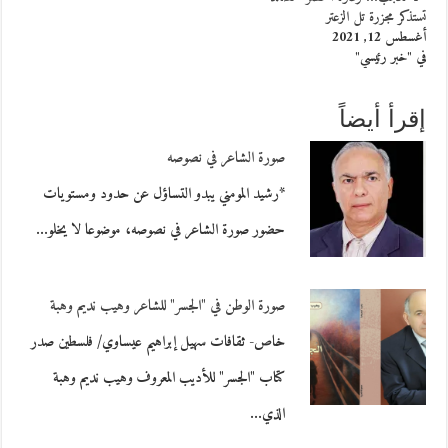
تستذكر مجزرة تل الزعتر
أغسطس 12, 2021
في "خبر رئيسي"
إقرأ أيضاً
صورة الشاعر في نصوصه
*رشيد المومني يبدو التساؤل عن حدود ومستويات
حضور صورة الشاعر في نصوصه، موضوعا لا يخلو…
صورة الوطن في "الجسر" للشاعر وهيب نديم وهبة
خاص- ثقافات سهيل إبراهيم عيساوي/ فلسطين صدر
كتاب "الجسر" للأديب المعروف وهيب نديم وهبة
الذي…