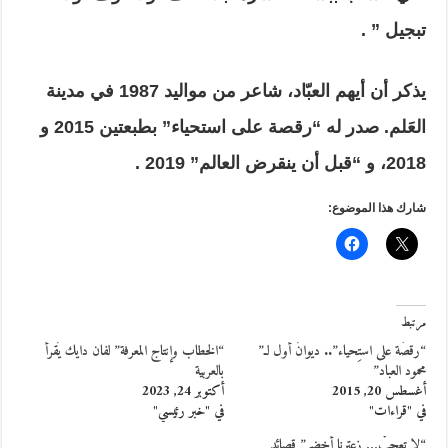
تبجيل ” .
يذكر أن أيهم العبّاد، شاعر من مواليد 1987 في مدينة
العَلم. صدر له “رقصة على استحياء” بطبعتين 2015 و
2018، و “قبل أن ينقرض العالم” 2019 .
شارك هذا الموضوع:
مرتبط
“رقصَة على استِحياء”.. ديوانٌ أول لـ”
“الخطاب وإنتاج المعرفة” لفان دايك يُقرأ
محمود العباد”
بالعربية
أغسطس 20, 2015
أكتوبر 24, 2023
في "قراءات"
في "خبر رئيسي"
“لا تعجبْ… زعترنا أخضر” قصائد