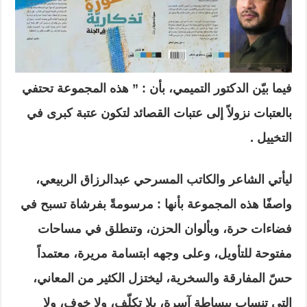
فيما بيّن الدكتور التميمي، بأن : ” هذه المجموعة تحتفي
بالعتبات نزولاً إلى عتبات القصائد لتكون عتبة كبرى في
التخييل .
ليأتي الشاعر والكاتب المسرحي عبدالرزاق الربيعي،
واصفًا هذه المجموعة بأنها : مرسومةً بفرشاة تسبح في
فضاءات حرة، وبألوان الحزن، وتنطلق في مساحات
مفتوحة للتأويل، وعلى وجهه ابتسامة مريرة، معتمداً
حسّ المفارقة والسخرية، ليختزل الكثير من المعاني،
التي تنساب ببساطة آسرة، بلا تكلّف، ولا خوف، ولا