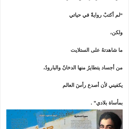
“لم أكتبْ روايةً في حياتي
ولكن،
ما شاهدتهُ على الستلايت
من أجساد يتطايرُ منها الدخانُ والبارودُ،
يكفيني لأن أصدع رأسَ العالم
بمأساة بلادي” .