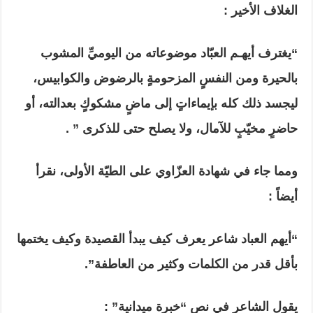
الغلاف الأخير :
“يغترف أيهـم العبّاد موضوعاته من اليوميِّ المشوب
بالحيرة ومن النفسٍ المزحومةٍ بالرضوض والكوابيس،
ليجسد ذلك كله بإيماءاتٍ إلى ماضٍ مشكوكٍ بعدالته، أو
حاضرٍ مخيّبٍ للآمال، ولا يصلح حتى للذكرى ” .
ومما جاء في شهادة العزّاوي على الطيّة الأولى، نقرأ
أيضاً :
“أيهم العباد شاعر يعرف كيف يبدأ القصيدة وكيف يختمها
بأقل قدر من الكلمات وكثير من العاطفة”.
يقول الشاعر في نص “خبرة ميدانية” :