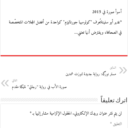
أسوأ صورة في 2015
*غدير أبو سنينةتُعرف "كولومبيا جورناليزم" كواحدة من أفضل المجلات المتخصّصة
في الصحافة، ويفترض أنها تعتني…
السابق
مستر نورگه: رواية جديدة لنوزت شمدين
التالي
صورة الأب في رواية “رجالي” لمليكة مقدم
اترك تعليقاً
لن يتم نشر عنوان بريدك الإلكتروني.
الحقول الإلزامية مشار إليها بـ
*
التعليق
*