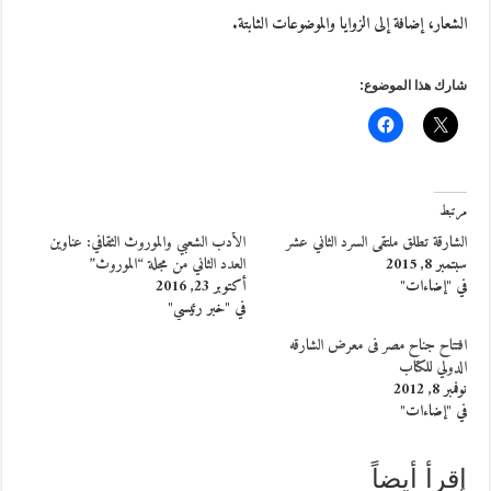
الشعار، إضافة إلى الزوايا والموضوعات الثابتة.
شارك هذا الموضوع:
مرتبط
الشارقة تطلق ملتقى السرد الثاني عشر
الأدب الشعبي والموروث الثقافي: عناوين
سبتمبر 8, 2015
العدد الثاني من مجلة “الموروث”
في "إضاءات"
أكتوبر 23, 2016
في "خبر رئيسي"
افتتاح جناح مصر فى معرض الشارقه
الدولي للكتاب
نوفمبر 8, 2012
في "إضاءات"
إقرأ أيضاً