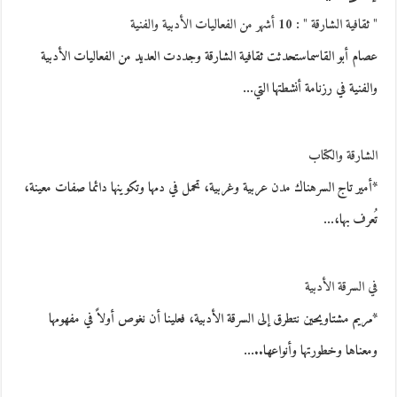
" ثقافية الشارقة " : 10 أشهر من الفعاليات الأدبية والفنية
عصام أبو القاسماستحدثت ثقافية الشارقة وجددت العديد من الفعاليات الأدبية
والفنية في رزنامة أنشطتها التي…
الشارقة والكتاب
*أمير تاج السرهناك مدن عربية وغربية، تحمل في دمها وتكوينها دائما صفات معينة،
تُعرف بها،…
في السرقة الأدبية
*مريم مشتاويحين نتطرق إلى السرقة الأدبية، فعلينا أن نغوص أولاً في مفهومها
ومعناها وخطورتها وأنواعها..…