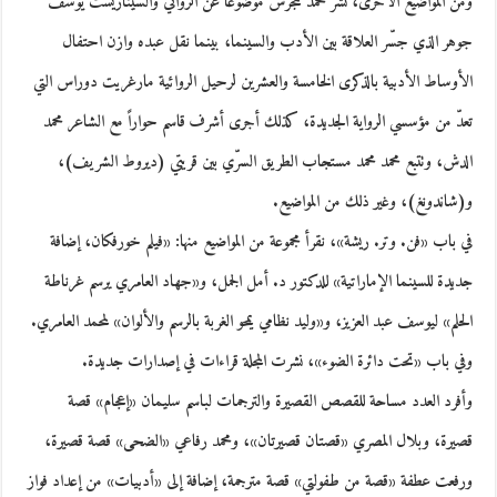
ومن المواضيع الأخرى، نشر محمد هجرس موضوعاً عن الروائي والسيناريست يوسف
جوهر الذي جسّر العلاقة بين الأدب والسينما، بينما نقل عبده وازن احتفال
الأوساط الأدبية بالذكرى الخامسة والعشرين لرحيل الروائية مارغريت دوراس التي
تعدّ من مؤسسي الرواية الجديدة، كذلك أجرى أشرف قاسم حواراً مع الشاعر محمد
الدش، وتتبع محمد محمد مستجاب الطريق السرّي بين قريتي (ديروط الشريف)،
و(شاندونغ)، وغير ذلك من المواضيع.
في باب «فن. وتر. ريشة»، نقرأ مجموعة من المواضيع منها: «فيلم خورفكان، إضافة
جديدة للسينما الإماراتية» للدكتور د. أمل الجمل، و«جهاد العامري يرسم غرناطة
الحلم» ليوسف عبد العزيز، و«وليد نظامي يمحو الغربة بالرسم والألوان» لمحمد العامري.
وفي باب «تحت دائرة الضوء»، نشرت المجلة قراءات في إصدارات جديدة.
وأفرد العدد مساحة للقصص القصيرة والترجمات لباسم سليمان «إعجام» قصة
قصيرة، وبلال المصري «قصتان قصيرتان»، ومحمد رفاعي «الضحى» قصة قصيرة،
ورفعت عطفة «قصة من طفولتي» قصة مترجمة، إضافة إلى «أدبيات» من إعداد فواز