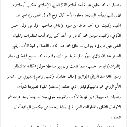
وتناول د. محمد خليل تجربة أحد أعلام الفكر العربي الإسلامي شكيب أرسلان،
الذي لقب بـ«أمير البيان»، وحاور الأمير كمال فرج الروائي المصري إبراهيم عبد
المجيد، وكتبت عزة أحمد حامد عن سيرة الإذاعي صاحب «قول على قول» حسن
الكرمي، وكتبت سوسن محمد كامل عن أحد أشهر رواد أدب المغامرات والخيال
العلمي نبيل فاروق، وتوقف د. هانئ محمد عند كاتب القصة الواقعية الأديب يحيى
الطاهر عبد الله «الذي صوّر عالم القرية بفرادة»، وقدم د. محمد صبيح قراءة في ديوان
(الفراشة) لبروين حبيب، فيما قدمت نوال يتيم مداخلة حول إشكالية الانشطار
ومنفى اللغة عند الروائي الجزائري (مالك حداد)، وكتب إبراهيم إستنبولي عن «شاعر
الألم الروحي عمر دانيليبكوفيتش الذي سحقته (مدحلة) الحياة فصورها شعراً»،
وتناولت د. بهيجة إدلبي تجربة الأديب والمترجم شوقي جلال، بينما رصد عزت عمر
الارتحال الثقافي والمفارقات السردية في رواية «خفافيش بيكاسو» للروائية آمال
بشيري.