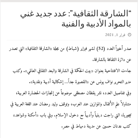
“الشارقة الثقافية”: عدد جديد غني
بالمواد الأدبية والفنية
فبراير 1, 2021
صدر أخيراً العدد (52) لشهر فبراير (شباط) من مجلة «الشارقة الثقافية» التي تصدر
عن دائرة الثقافة بالشارقة.
جاءت الافتتاحية بعنوان «بيت الحكمة في الشارقة والبعد الثقافي العالمي». وكتب
مدير التحرير نواف يونس عن «القصيرة جداً… إشكالية أدبية ونقدية».
وفي تفاصيل العدد، نشر يقظان مصطفى موضوعاً عن إنجازات الحضارة العربية،
متناولاً علم الأثقال والموازين عند العرب، وتوقف وليد رمضان عند اللغة العربية في
نيجيريا، التي راجت دينياً وأدبياً مع دخول الإسلام. وفي باب «أمكنة وشواهد»
كتب عدنان حسين عن مدينة دمياط في مصر.