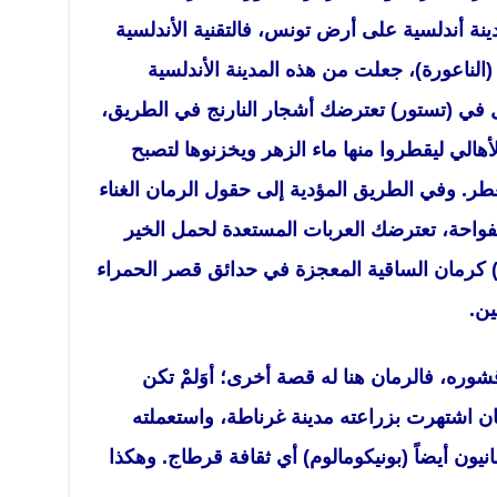
نة أندلسية على أرض تونس، فالتقنية الأندلسية
الناعورة)، جعلت من هذه المدينة الأندلسية
ل في (تستور) تعترضك أشجار النارنج في الطريق،
هالي ليقطروا منها ماء الزهر ويخزنوها لتصبح
طر. وفي الطريق المؤدية إلى حقول الرمان الغناء
فواحة، تعترضك العربات المستعدة لحمل الخير
ر) كرمان الساقية المعجزة في حدائق قصر الحمراء
ين.
شوره، فالرمان هنا له قصة أخرى؛ أوَلمْ تكن
ن اشتهرت بزراعته مدينة غرناطة، واستعملته
نيون أيضاً (بونيكومالوم) أي ثقافة قرطاج. وهكذا