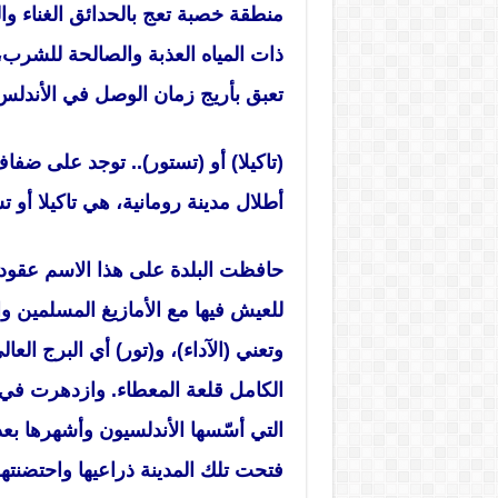
منطقة خصبة تعج بالحدائق الغناء والم
ذات المياه العذبة والصالحة للشرب
تعبق بأريج زمان الوصل في الأندلس
(تاكيلا) أو (تستور).. توجد على ضفا
أطلال مدينة رومانية، هي تاكيلا أو ت
حافظت البلدة على هذا الاسم عقوداً 
للعيش فيها مع الأمازيغ المسلمين والج
وتعني (الآداء)، و(تور) أي البرج ال
الكامل قلعة المعطاء. وازدهرت في ال
التي أسّسها الأندلسيون وأشهرها بع
فتحت تلك المدينة ذراعيها واحتضنتهم