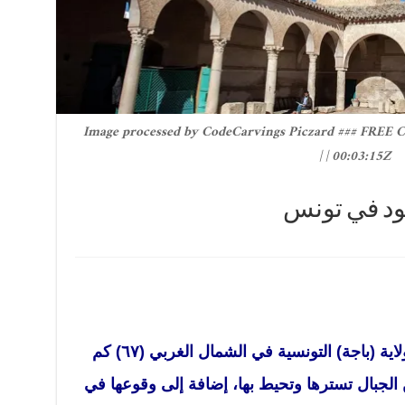
Image processed by CodeCarvings Piczard ### FREE 
00:03:15Z | |
ود في تونس
تقع (تستور) في منطقة جميلة من ولاية (باجة) التونسية في الشمال الغربي (٦٧) كم
لجبال تسترها وتحيط بها، إضافة إلى وقوعها في