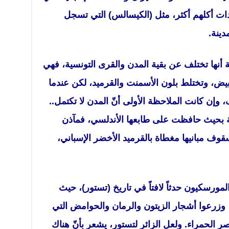
ت أكلهم أكثر، مثل (الكيسالس) التي تسجل
دينة.
ة أنها تختلف عن بقية المدن والقرى التونسية، فهي
أبيض، وتختلط بلون الأسمنت والقرميد، لكن عندما
 وإن كانت الملاحظة الأولى أنّ المدن لا تكتمل..
ثة بحيث حافظت على طابعها الأندلسي، فمآذن
قوف مبانيها مغطاة بالقرميد الأخضر الإسباني،
لمورسكيون حدثاً لافتاً في تاريخ (تستور)، حيث
، وزرعوا أشجار الزيتون والرمان والحوامض التي
الحمراء. ولعل الزائر لتستور، يشعر بأنّ هناك