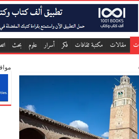
ات
مقالات
مكتبة ثقافات
فكر
أسرار
علوم
بحث
اتص
مواق