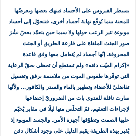
يسيطر الفيروس على الأجساد فينهك بعضها ويعرضّها
للمحنة بينما يُوقّع نهاية أجساد أخرى، فتتحوّل إلى أجساد
موبوءة تثير الرعب حولها ولا سيما حين يتعمّد بعضٌ نشْرَ
صور الجثث الملقاة على قارعة الطريق أو الجثث
المحروقة. إنّها أجساد لم يُتعامل معها وفق قاعدة
«إكرام الميّت دفنه» ولم تستطع أن تحظى بحقّ الرعاية
التي توفّرها طقوس الموت من ملامسة برفق وتغسيل
تفاضليّ للأعضاء وتطهير بالماء والسدر والكافور… ولأنّها
صارت ناقلة للعدوى بات من الضروريّ إخضاعها
لإجراءات التعقيم، ثمّ التخلّص منها ليلًا في مقابر يُخيّم
عليها الصمت وتطوّقها أجهزة الأمن. والجسد الموبوء إذ
يُقبر بهذه الطريقة يقيم الدليل على وجود أشكال دفن