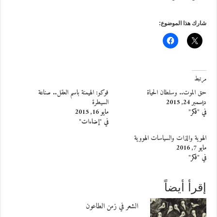
شارك هذا الموضوع:
مرتبط
حق الموت.. وسلطان الحياة
فوكو: الهيمنة باسم العقل.. صناعة
ديسمبر 24, 2015
السيطرة
في "فكر"
مايو 16, 2015
في "إضاءات"
الهوية والذات والسياسات الهووية
مايو 7, 2016
في "فكر"
إقرأ أيضاً
الشعر في زمن الطاعون