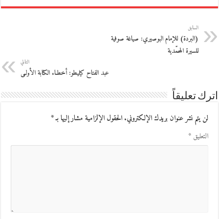
السابق
(البردة) للإمام البوصيري: صياغة صوفية
للسيرة المحمّدية
التالي
عبد الفتاح كيليطو: أخطـاء الكتابة الأولـى
اترك تعليقاً
لن يتم نشر عنوان بريدك الإلكتروني.
الحقول الإلزامية مشار إليها بـ
*
التعليق
*