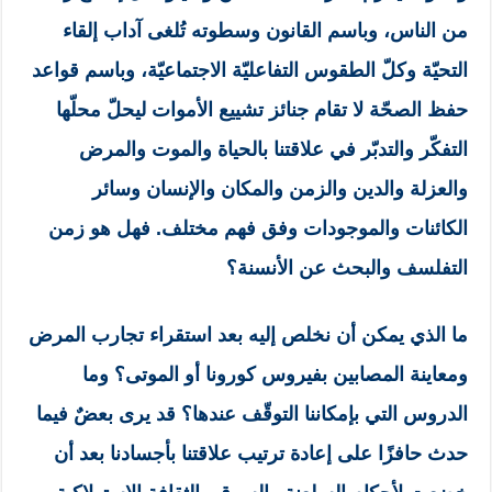
من الناس، وباسم القانون وسطوته تُلغى آداب إلقاء
التحيّة وكلّ الطقوس التفاعليّة الاجتماعيّة، وباسم قواعد
حفظ الصحّة لا تقام جنائز تشييع الأموات ليحلّ محلّها
التفكّر والتدبّر في علاقتنا بالحياة والموت والمرض
والعزلة والدين والزمن والمكان والإنسان وسائر
الكائنات والموجودات وفق فهم مختلف. فهل هو زمن
التفلسف والبحث عن الأنسنة؟
ما الذي يمكن أن نخلص إليه بعد استقراء تجارب المرض
ومعاينة المصابين بفيروس كورونا أو الموتى؟ وما
الدروس التي بإمكاننا التوقّف عندها؟ قد يرى بعضٌ فيما
حدث حافزًا على إعادة ترتيب علاقتنا بأجسادنا بعد أن