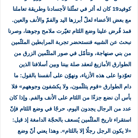
كوفيد19 كان له أثر في تمثّلنا لأجسادنا وطريقة تعاملنا
مع بعض الأعضاء لعلّ أبرزها اليد والفمّ والأنف والعين.
فمذ فُرض علينا وضع اللثام تغيّرت ملامح وجوهنا، وصرنا
نبحث عن الشبيه فنستحضر تجربة المرابطين الملثّمين
من بني صنهاجة، ونتأمّل في صور الملثّمين الزرق من
الطوارق الأمازيغ لنعقد صلة بيننا وبين أسلافنا الذين
تعوّدوا على هذه الأزياء، ونهوّن على أنفسنا بالقول: ما
دام الطوارق «قوم يتلثّمون، ولا يكشفون وجوههم» فلا
بأس أن نضع جزءًا من اللثام على الأنف والفم. وإذا كان
عدد من الرجال يجدون اليوم، حرجًا في وضع اللثام فإنّ
استقراء تاريخ الملثّمين يُسعف بالحجّة الدامغة إذ قيل:
«لا يكون الرجل رجلًا إلا باللثام». وهذا يعني أنّ وضع