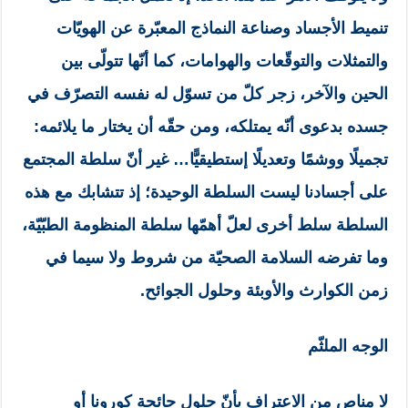
تنميط الأجساد وصناعة النماذج المعبّرة عن الهويّات
والتمثلات والتوقّعات والهوامات، كما أنّها تتولّى بين
الحين والآخر، زجر كلّ من تسوّل له نفسه التصرّف في
جسده بدعوى أنّه يمتلكه، ومن حقّه أن يختار ما يلائمه:
تجميلًا ووشمًا وتعديلًا إستطيقيًّا… غير أنّ سلطة المجتمع
على أجسادنا ليست السلطة الوحيدة؛ إذ تتشابك مع هذه
السلطة سلط أخرى لعلّ أهمّها سلطة المنظومة الطبّيّة،
وما تفرضه السلامة الصحيّة من شروط ولا سيما في
زمن الكوارث والأوبئة وحلول الجوائح.
الوجه الملثّم
لا مناص من الاعتراف بأنّ حلول جائحة كورونا أو