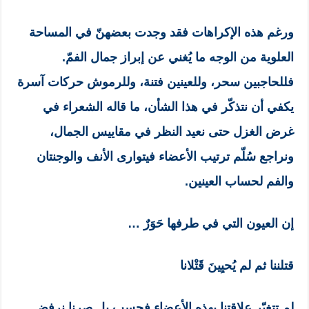
ورغم هذه الإكراهات فقد وجدت بعضهنّ في المساحة
العلوية من الوجه ما يُغني عن إبراز جمال الفمّ.
فللحاجبين سحر، وللعينين فتنة، وللرموش حركات آسرة
يكفي أن نتذكّر في هذا الشأن، ما قاله الشعراء في
غرض الغزل حتى نعيد النظر في مقاييس الجمال،
ونراجع سُلّم ترتيب الأعضاء فيتوارى الأنف والوجنتان
والفم لحساب العينين.
إن العيون التي في طرفها حَوَرٌ …
قتلننا ثم لم يُحيِينَ قَتْلانا
لم تتغيّر علاقتنا بهذه الأعضاء فحسب بل صرنا نرفض