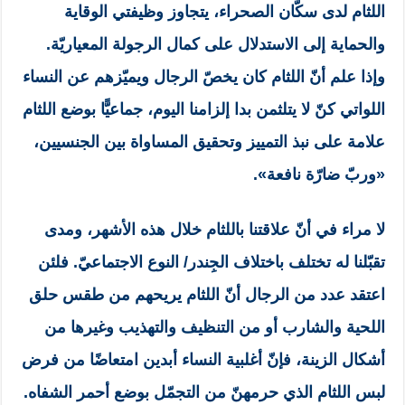
اللثام لدى سكّان الصحراء، يتجاوز وظيفتي الوقاية
والحماية إلى الاستدلال على كمال الرجولة المعياريّة.
وإذا علم أنّ اللثام كان يخصّ الرجال ويميّزهم عن النساء
اللواتي كنّ لا يتلثمن بدا إلزامنا اليوم، جماعيًّا بوضع اللثام
علامة على نبذ التمييز وتحقيق المساواة بين الجنسيين،
«وربّ ضارّة نافعة».
لا مراء في أنّ علاقتنا باللثام خلال هذه الأشهر، ومدى
تقبّلنا له تختلف باختلاف الجِندر/ النوع الاجتماعيّ. فلئن
اعتقد عدد من الرجال أنّ اللثام يريحهم من طقس حلق
اللحية والشارب أو من التنظيف والتهذيب وغيرها من
أشكال الزينة، فإنّ أغلبية النساء أبدين امتعاضًا من فرض
لبس اللثام الذي حرمهنّ من التجمّل بوضع أحمر الشفاه.