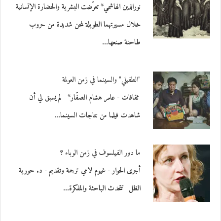
نورالدين الهاشمي* تعرّضت البشرية والحضارة الإنسانية
خلال مسيرتهما الطويلة لمحن شديدة من حروب
طاحنة صنعها…
"الطفيلي" والسينما في زمن العولمة
ثقافات - عامر هشام الصفّار* لم يسبق لي أن
شاهدت فيلما من نتاجات السينما…
ما دور الفيلسوف في زمن الوباء ؟
أجرى الحوار - غيوم لامي ترجمة وتقديم - د. حورية
الظل تتحدث الباحثة والمفكرة…