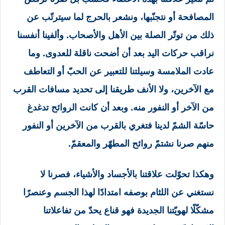
المصافحة أو نتجنّبها، ونشعر بالحرج لما سيترتّب عن
ذلك من توتّر الصلة بين الأهل والأصحاب. وألفينا أنفسنا
نراقب حركات اليد بعد أن أضحت ناقلة للعدوى. وما
عادت الملامسة وسيلتنا للتعبير عن الحبّ أو التعاطف
مع الآخرين، ولا الأنف طريقنا إلى تحديد مسافات القرب
من الآخر أو النفور منه. وبعد أن كانت الروائح تدغدغ
حاسّة الشمّ لدينا فتغري بالقرب من الآخرين أو النفور
منهم صرنا نشتمّ روائح المطهّر والمعقمّ.
وهكذا تحوّلت علاقتنا بالأجساد والأشياء، فصرنا لا
نستغني عن اللثام بوصفه امتدادًا لهذا الجسم وعنصرًا
مشكّلًا لهويّتنا الجديدة فهو قناع يحدّ من تفاعلاتنا