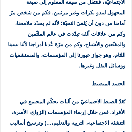
الاجتماعيّة، فننتقل من صيغة المعلوم إلى صيغة
المجهول لنبدو نكرات وغير مرئيين. فكم من شخص مرّ
أمامنا من دون أن يُلقيَ التحيّة؛ لأنّه لم يحدّد ملامحنا،
وكم من علاقات ألفة تبدّدت في عالم الملثّمين
والمقنّعين والأشباح. وكم من مرّة عُدنا أدراجنا لأنّنا نسينا
اللثام، وهو جواز عبورنا إلى المؤسسات، والمستشفيات
ووسائل النقل وغيرها.
الجسد المنضبط
يُعَدّ الضبط الاجتماعيّ من آليات تحكّم المجتمع في
الأفراد. فمن خلال إرساء المؤسسات (الزواج، الأسرة،
التنشئة الاجتماعية، التربية والتعليم،…) وترسيخ أساليب