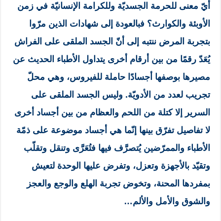
أيّ معنى للحرمة الجسديّة وللكرامة الإنسانيّة في زمن
الأوبئة والكوارث؟ فبالعودة إلى شهادات الذين مرّوا
بتجربة المرض ننتبه إلى أنّ الجسد الملقى على الفراش
يُعَدّ رقمًا من بين أرقام أخرى يتداول الأطباء الحديث عن
مصيرها بوصفها أجسادًا حاملة للفيروس، وهي محلّ
تجريب لعدد من الأدويّة. وليس الجسد الملقى على
السرير إلا كتلة من اللحم والعظام من بين أجساد أخرى
لا تفاصيل تفرّق بينها إنّما هي أجساد موضوعة على ذمّة
الأطباء والممرّضين يُتصرَّف فيها فتُعَرَّى وتنقل وتقلّب
وتقيّد بالأجهزة وتعزل، وتفرض عليها الوحدة لتعيش
بمفردها المحنة، وتخوض تجربة الهلع والوجع والعجز
والشوق والأمل والألم…