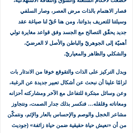
خضعت لأحكام السلعنة والسوق والثقافة الاستهلاكية،
فصار الاهتمام بالذات مرض العصر، وصار السلفي
وسيلتنا للتعريف بذواتنا، ومن هنا حُقّ لنا صياغة عقد
جديد يحقّق التصالح مع الجسد وفق قواعد مغايرة تولي
أهميّة إلى الجوهريّ والباطن والأصل لا العرضيّ،
والشكلي والظاهر والمعياريّ.
وبدل التركيز على الذات والتقوقع خوفا من الاندثار بات
لزامًا علينا أن نبحث عن أشكال تعبير جديدة عن الرغبة،
وعن وسائل مبتكرة للتفاعل مع الآخر ومشاركته أحزانه
ومعاناته وقلقله… فنكسر بذلك جدار الصمت، ونتجاوز
مشاعر الخجل والوصم والإحساس بالعار والإثم، ونتمكّن
من أن «نعيش حياة حقيقية ضمن حياة زائفة» (جوديث