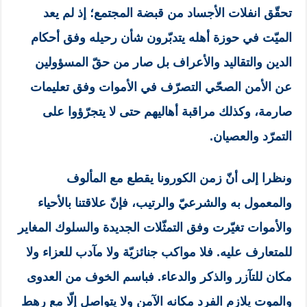
تحقّق انفلات الأجساد من قبضة المجتمع؛ إذ لم يعد
الميّت في حوزة أهله يتدبّرون شأن رحيله وفق أحكام
الدين والتقاليد والأعراف بل صار من حقّ المسؤولين
عن الأمن الصحّي التصرّف في الأموات وفق تعليمات
صارمة، وكذلك مراقبة أهاليهم حتى لا يتجرّؤوا على
التمرّد والعصيان.
ونظرا إلى أنّ زمن الكورونا يقطع مع المألوف
والمعمول به والشرعيّ والرتيب، فإنّ علاقتنا بالأحياء
والأموات تغيّرت وفق التمثّلات الجديدة والسلوك المغاير
للمتعارف عليه. فلا مواكب جنائزيّة ولا مآدب للعزاء ولا
مكان للتآزر والذكر والدعاء. فباسم الخوف من العدوى
والموت يلازم الفرد مكانه الآمن ولا يتواصل إلّا مع رهط