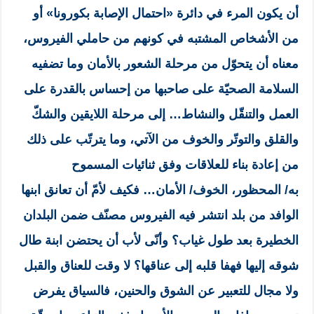
أن يكون المرء في دائرة «احتمال الإصابة بكورونا» أو
من الأشخاص المشتبه في كونهم من حاملي الفيروس،
معناه أن يتحوّل من مرحلة الشعور بالأمان وما تضفيه
السلامة الصحيّة على صاحبها من إحساس بالقدرة على
العمل والتنقّل والنشاط… إلى مرحلة اللايقين والشكّ
والقلق والتوتّر والخوف من الآتي، وما يترتّب على ذلك
من إعادة بناء للعلاقات وفق ثنائيات المسموح
به/ المحظور، الخوف/ الأمان… فكيف لأمّ أن تعانق ابنها
الوافد من بلد انتشر فيه الفيروس مصنّف ضمن البلدان
الخطيرة بعد طول غياب؟ وأنّى لأب أن يحتضن ابنة طال
شوقه إليها فهفا قلبه إلى عناقها؟ لا وقت للعناق والقبل
ولا مجال للتعبير عن الشوق والحنين، فالسياق يفرض