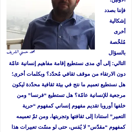
فإننا بصدد
إشكالية
أخرى
مُلخّصة
محمد حسني الشريف
بالسؤال
التالي: إلى أي مدى نستطيع إقامة مفاهيم إنسانية عامّة
دون الارتقاء من موقف ثقافي مُحدّد؟ وبكلمات أخرى؛
هل نستطيع تعميم ما نتج في بيئة ثقافية محدّدة ليكون
مرجعية للإنسانية عامّة؟ هل تستطيع “فرنسا” ومن
خلفها أوروبا تقديم مفهوم إنساني كمفهوم “حرية
التعبير” استنادا إلى ثقافتها وتجربتها، ومن ثمّ تعميمه
كمفهوم “مقدّس” لا يُمَس، حتى لو مسّت تعبيرات هذا