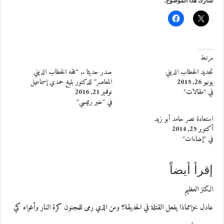
شارك هذا الموضوع:
مرتبط
تجديد الخطاب الديني
صدر حديثا .. “فقه الخطاب الديني
يونيو 26, 2015
المعاصر” للدكتور بليغ حمدي إسماعيل
في "مقالات"
نوفمبر 21, 2016
في "خبر رئيسي"
استعادة نصر حامد أبو زيد
أكتوبر 25, 2014
في "إضاءات"
إقرأ أيضاً
الكنز العظيم
عادل خزامماذا يفعل القتلة في الحديقة؟ ومن الذي رمى للمجنون كرة النار وأغواه كي