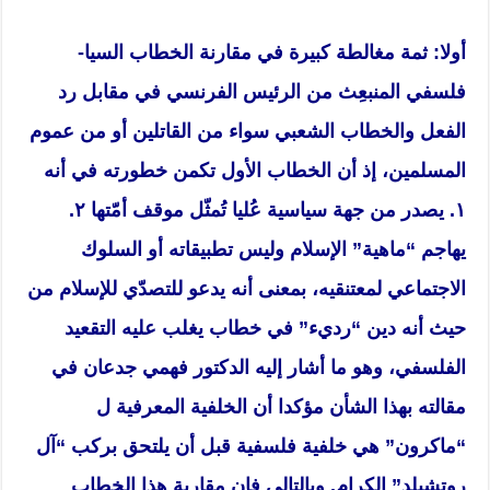
أولا: ثمة مغالطة كبيرة في مقارنة الخطاب السيا-
فلسفي المنبعِث من الرئيس الفرنسي في مقابل رد
الفعل والخطاب الشعبي سواء من القاتلين أو من عموم
المسلمين، إذ أن الخطاب الأول تكمن خطورته في أنه
١. يصدر من جهة سياسية عُليا تُمثّل موقف أمّتها ٢.
يهاجم “ماهية” الإسلام وليس تطبيقاته أو السلوك
الاجتماعي لمعتنقيه، بمعنى أنه يدعو للتصدّي للإسلام من
حيث أنه دين “رديء” في خطاب يغلب عليه التقعيد
الفلسفي، وهو ما أشار إليه الدكتور فهمي جدعان في
مقالته بهذا الشأن مؤكدا أن الخلفية المعرفية ل
“ماكرون” هي خلفية فلسفية قبل أن يلتحق بركب “آل
روتشيلد” الكرام. وبالتالي فإن مقاربة هذا الخطاب