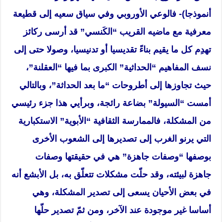
أنموذجا)- فالوعي الأوروبي وفي سياق سعيه إلى قطيعة
معرفية مع ماضيه القريب “الكَنسي” قد أرسى ركائز
تهدِم كل ما يقيم بناءً تقديسيا أو تدنيسيا، وصولا حتى إلى
نسف المفاهيم “الحداثية” الكبرى بما فيها “العقلنة”،
حيث تجاوزها إلى أطروحات “ما بعد الحداثة”، وبالتالي
أمست “السيولة” بضاعة رائجة، وبرأيي هذا جزء رئيسي
من المشكلة، فالممارسة الثقافية “الأبوية” الاستكبارية
التي يرنو الغرب إلى تصديرها إلى الشعوب الأخرى
بوصفها “وصفات جاهزة” هي في حقيقتها وصفات
جاهزة لبيئته، وقد حلّت مشكلات تتعلّق به، بل الأبشع أنه
في بعض الأحيان يسعى إلى تصدير المشكلة، وهي
أساسا غير موجودة عند الآخر، ومن ثمّ تصدير حلّها