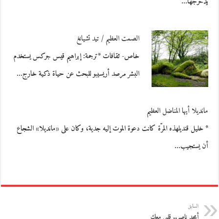
يدحرجها…
الصمت العظيم / تيد تشيانغ
خاص- ثقافات *ترجمة: إبراهيم قيس جركس يستخدم
البشر مرصد أريسيبو للبحث عن حياة ذكية خارج…
مانديلا أيها المناضل العظيم
* خليل قنديلهذه المرّة كانت دعوة الموت إليه جدية، وكان على «مانديلا» الشجاع
أن يستجيب…
السابق
أمجد ناصر.. قلبي معك