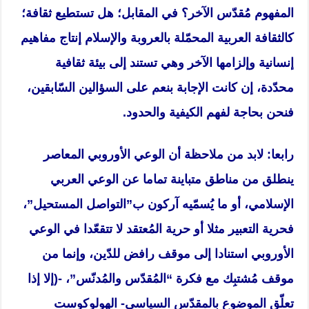
المفهوم مُقدّس الآخر؟ في المقابل؛ هل تستطيع ثقافة؛
كالثقافة العربية المحمّلة بالعروبة والإسلام إنتاج مفاهيم
إنسانية وإلزامها الآخر وهي تستند إلى بيئة ثقافية
محدّدة، إن كانت الإجابة بنعم على السؤالين السّابقين،
فنحن بحاجة لفهم الكيفية والحدود.
رابعا: لابد من ملاحظة أن الوعي الأوروبي المعاصر
ينطلق من مناطق متباينة تماما عن الوعي العربي
الإسلامي، أو ما يُسمّيه آركون ب”التواصل المستحيل”،
فحرية التعبير مثلا أو حرية المُعتقد لا تتقعّدا في الوعي
الأوروبي استنادا إلى موقف رافض للدّين، وإنما من
موقف مُشتبِك مع فكرة “المُقدّس والمُدنّس”، -(إلا إذا
تعلّق الموضوع بالمقدّس السياسي- الهولوكوست