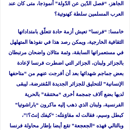
الجاهز، “فصل الدّين عن الدّولة” أنموذجا، متى كان عند
العرب المسلمين سلطة كهنوتية؟
خامسا: “فرنسا” تعيش أزمة حادة تتعلّق بامتداداتها
الثقافية الخارجية، ويمكن رصد هذا في نفوذها المتهلهل
في مستعمراتها السابقة، وثمة مثالان واضحان مرتبطان
بالجزائر ولبنان، الجزائر التي اضطرت فرنسا لإعادة
بعض جماجم شهدائها بعد أن أفرجت عنهم من “متاحفها
الإنسانية” للتحليق للجزائر الجديدة المُفترضة، ليبقى
لديها بضع آلاف جمجمة أخرى “مختنقة” بالحرية
الفرنسية، ولبنان الذي ذهب إليه ماكرون “باراشوتيا”
كبطل وسيم، فقالت له مقاوَمَتُه: “كيفك إنتَ؟!”،
وبالتالي فهذه “الجعجعة” تقع أيضا بإطار محاولة فرنسا