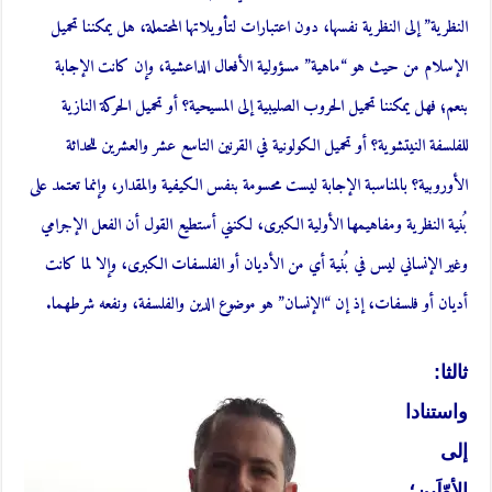
النظرية” إلى النظرية نفسها، دون اعتبارات لتأويلاتها المحتملة، هل يمكننا تحميل
الإسلام من حيث هو “ماهية” مسؤولية الأفعال الداعشية، وإن كانت الإجابة
بنعم؛ فهل يمكننا تحميل الحروب الصليبية إلى المسيحية؟ أو تحميل الحركة النازية
للفلسفة النيتشوية؟ أو تحميل الكولونية في القرنين التاسع عشر والعشرين للحداثة
الأوروبية؟ بالمناسبة الإجابة ليست محسومة بنفس الكيفية والمقدار، وإنما تعتمد على
بُنية النظرية ومفاهيمها الأولية الكبرى، لكنني أستطيع القول أن الفعل الإجرامي
وغير الإنساني ليس في بُنية أي من الأديان أو الفلسفات الكبرى، وإلا لما كانت
أديان أو فلسفات، إذ إن “الإنسان” هو موضوع الدين والفلسفة، ونفعه شرطهما.
ثالثا:
واستنادا
إلى
الأوّلَين؛