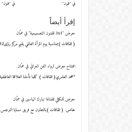
في "فنون"
في "فنون"
إقرأ أيضاً
معرض "3x1 للفنون التصميمية" في عمّان
( ثقافات )بمناسبة يوم المرأة العالمي يقيم مركز رؤى32 للفنون اعتباراً من الثالث من آذار…
افتتاح معرض لرواد الفن العراقي في عمّان
*محمد العامري( ثقافات ) كلما تأملنا العلاقة العاطفي
معرض تشكيلي للفنانة تبارك الياسين في عمّان
خاص- ( ثقافات )بالتعاون مع فريق مسايا النرجس، ي