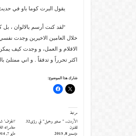
يقول البرت كوما باو في حديث 
“لقد كنت أرسم بالالوان ، بل كنت
خلال العامين الاخيرين وجدت نفسي 
الاقلام و العمل، و وجدت كيف يم
اكثر تحرراً و تدفقاً . و اني ممتلئ ب
شارك هذا الموضوع:
مرتبط
الأردن.. ” صغير وجميل” في رؤى32
‘الخزف’ شغ
للفنون
مغامراته اللا
ديسمبر 8, 2015
مايو 7, 2014