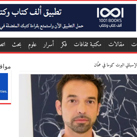
ات
مقالات
مكتبة ثقافات
فكر
أسرار
علوم
بحث
اتص
إسباني البرت كوما في عمّان
مواق