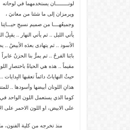
لونـــــــــان يستخدمهما في لوحاته
ويرمزان إلى ما شئنا من معانيَ ،
وجميعُهــــا من صميم نسيجِ حيـــاتِنا .
يأتي الليل .. ثم يأتي النهار .. يقبِلُ ال
الأسود .. ثم يتهادى بعدَه الأبيضُ .. 
بابَنا الفرحُ .. ثم يمرُّ بنا الحزنُ عابراً 
مقيماً .. هذه هي الحياةُ باختصارِ اللو
حيثُ النهاياتُ دائماً تعقبها البِدايات .
هذانِ اللونان أبيضها وأسودها .. للم
كوما الذي يستعمل اللون الواحد في ل
على الابيض، او اللون الاحمر على ال
منذ تخرجه من كلية الفنون، مارس 