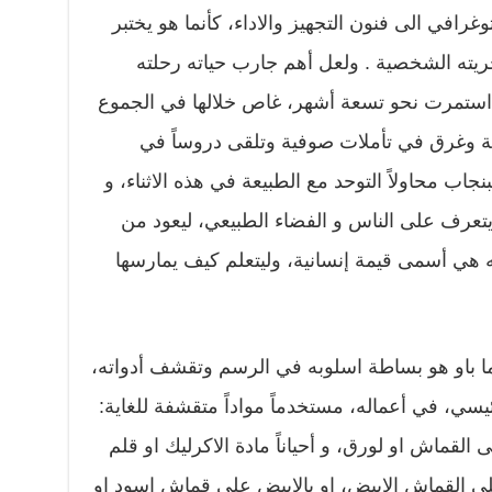
رافي الى فنون التجهيز والاداء، كأنما هو يختبر
ريته الشخصية . ولعل أهم جارب حياته رحلته
تي استمرت نحو تسعة أشهر، غاص خلالها في الجموع
ة وغرق في تأملات صوفية وتلقى دروساً في
نجاب محاولاً التوحد مع الطبيعة في هذه الاثناء، و
تعرف على الناس و الفضاء الطبيعي، ليعود من
يته هي أسمى قيمة إنسانية، وليتعلم كيف يمارسها
و هو بساطة اسلوبه في الرسم وتقشف أدواته،
يسي، في أعماله، مستخدماً مواداً متقشفة للغاية:
القماش او لورق، و أحياناً مادة الاكرليك او قلم
 على القماش الابيض، او بالابيض على قماش اسود او