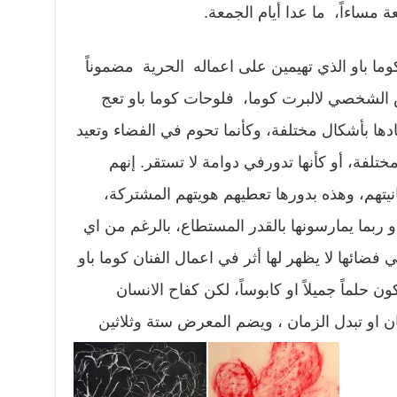
ة مساءاً، ما عدا أيام الجمعة.
وما باو الذي تهيمين على اعماله الحرية مضموناً
 الشخصي لالبرت كوما، فلوحات كوما باو تعج
ادها بأشكال مختلفة، وكأنما تحوم في الفضاء وتعيد
فة، أو كأنها تدورفي دوامة لا تستقر. إنهم
يتهم، وهذه بدورها تعطيهم هويتهم المشتركة،
 و ربما يمارسونها بالقدر المستطاع، بالرغم من اي
فضائها لا يظهر لها أثر في اعمال الفنان كوما باو
 حلماً جميلاً او كابوساً، لكن كفاح الانسان
مكان او تبدل الزمان ، ويضم المعرض ستة وثلاثين