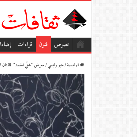
نصوص
فنون
قراءات
إضاء
الرئيسية
/
خبر رئيسي
/
معرض “تجلّي الجسد” للفنان ال