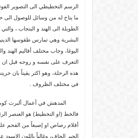
الرسم التخطيطي الى التصوير الفوتوغ
ما يتاح له من وسائل للوصول الى ح
الطويلة الى الهند و البنجاب ، وال
البشرية وهي تمارس طقوسها الديني
اليوغا، وجاب مختلف أقاليم الهند والب
التعرف على نفسه و روحه قبل ان ي
هذه الرحلة، وهو اكثر يقيناً بان حر
في مختلف الظروف .
المدهش في أعمال ألبرت كوما با
فالخط (او التخطيط) هو العنصر الرئ
أقلام رصاص او إصبعاً من الفحم على 
الحبر الجاف، وغالباً باللون الاسود