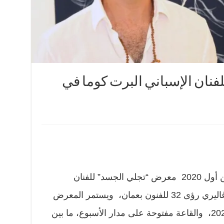
نان الإسباني البرت كوما في
يبدأ اليوم الأربعاء الموافق 14 تشرين أول 2020 معرض “تجلي الجسد” للفنان
الاسباني ألبرت كوما باو، وذلك في غاليري رؤى 32 للفنون بعمان، ويستمر المعرض
حتى يوم الخميس 26 تشرين ثاني2020، والقاعة مفتوحة على مدار الأسبوع، ما بين