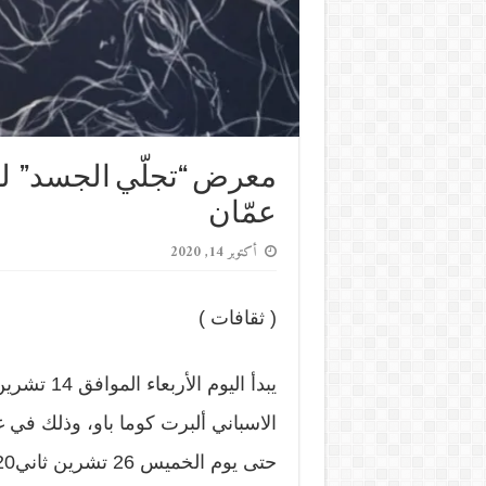
معرض “تجلّي الجسد” للف
عمّان
أكتوبر 14, 2020
( ثقافات )