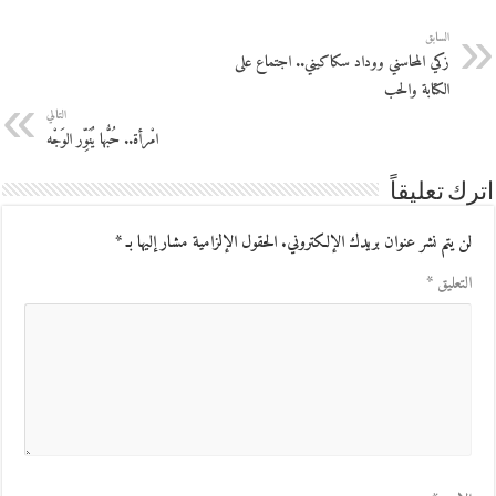
السابق
زكي المحاسني ووداد سكاكيني.. اجتماع على
الكتابة والحب
التالي
امْرأة.. حُبُّها يُنَوِّر الوَجْه
اترك تعليقاً
لن يتم نشر عنوان بريدك الإلكتروني.
الحقول الإلزامية مشار إليها بـ
*
التعليق
*