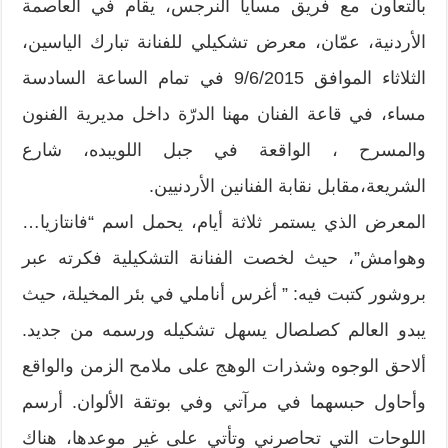
بالتعاون مع فريق مسايا النرجس، يقام في العاصمة
الأردنية، عمّان، معرض تشكيلي للفنانة تبارك الياسين،
الثلاثاء الموافق 9/6/2015 في تمام الساعة السادسة
مساء، في قاعة الفنان مهنا الدرّة داخل مديرية الفنون
والمسرح ، الواقعة في جبل اللويبده، شارع
الشريعة،مقابل نقابة الفنانين الأردنيين.
المعرض الذي يستمر ثلاثة أيام، يحمل اسم “فانتازيا…
وهوامش”، حيث لخصت الفنانة التشكيلية فكرته عبر
بروشور كتبت فيه: ” أغرس أناملي في بئر المخيلة، حيث
يبدو العالم كصلصال يسهل تشكيله ورسمه من جديد.
ألاحق الوجوه وشذرات الوهج على ملامح الزمن والواقع
وأحاول حبسهما في مرآتي وفي بوتقة الألوان. أرسم
اللوحات التي تحاصرني وتأتي على غير موعدها، هناك