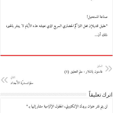
صناعة المستحيل!
*خليل قنديلإن فعل التراكم الحضاري السريع الذي نعيشه هذه الأيام لا يبشر بالخير،
ذلك أن…
السابق
غاستون باشلار : حلم التحليق (1)
التالي
سلواد..درّة الأجداد
اترك تعليقاً
لن يتم نشر عنوان بريدك الإلكتروني.
الحقول الإلزامية مشار إليها بـ
*