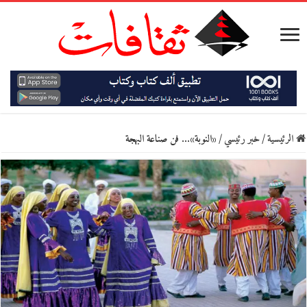
الرئيسية
/
خبر رئيسي
/
«النوبة»… فن صناعة البهجة