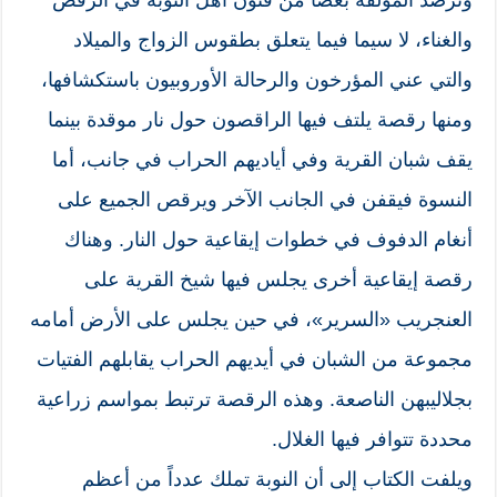
وترصد المؤلفة بعضاً من فنون أهل النوبة في الرقص
والغناء، لا سيما فيما يتعلق بطقوس الزواج والميلاد
والتي عني المؤرخون والرحالة الأوروبيون باستكشافها،
ومنها رقصة يلتف فيها الراقصون حول نار موقدة بينما
يقف شبان القرية وفي أياديهم الحراب في جانب، أما
النسوة فيقفن في الجانب الآخر ويرقص الجميع على
أنغام الدفوف في خطوات إيقاعية حول النار. وهناك
رقصة إيقاعية أخرى يجلس فيها شيخ القرية على
العنجريب «السرير»، في حين يجلس على الأرض أمامه
مجموعة من الشبان في أيديهم الحراب يقابلهم الفتيات
بجلاليبهن الناصعة. وهذه الرقصة ترتبط بمواسم زراعية
محددة تتوافر فيها الغلال.
ويلفت الكتاب إلى أن النوبة تملك عدداً من أعظم