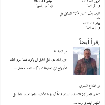
أبريل 24, 2016
سبتمبر 14, 2020
في "قراءات"
في "خبر رئيسي"
الموت يغيّب “شيخ عمّان” التشكيلي علي
ماهر
يونيو 11, 2013
في "إضاءات"
إقرأ أيضاً
فن الصداقة
عزيز الحدادي تجلي الجميل لن يكون ممتعا سوى لتلك
الأرواح التي استيقظت باكرا، لتتعقب خطى…
فن الخداع البصري
*هدى العمركان الاعتقاد السائد قديماً أن رؤية الأشياء بالعين تعتمد فقط على
الجهاز البصري وحده…