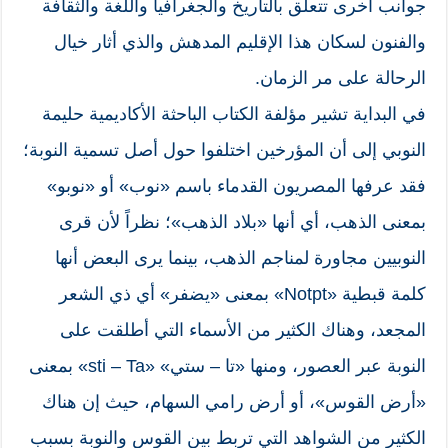
جوانب أخرى تتعلق بالتاريخ والجغرافيا واللغة والثقافة
والفنون لسكان هذا الإقليم المدهش والذي أثار خيال
الرحالة على مر الزمان.
في البداية تشير مؤلفة الكتاب الباحثة الأكاديمية حليمة
النوبي إلى أن المؤرخين اختلفوا حول أصل تسمية النوبة؛
فقد عرفها المصريون القدماء باسم «نوب» أو «نوبو»
بمعنى الذهب، أي أنها «بلاد الذهب»؛ نظراً لأن قرى
النوبيين مجاورة لمناجم الذهب، بينما يرى البعض أنها
كلمة قبطية «Notpt» بمعنى «يضفر» أي ذي الشعر
المجعد، وهناك الكثير من الأسماء التي أطلقت على
النوبة عبر العصور، ومنها «تا – ستي» «sti – Ta» بمعنى
«أرض القوس»، أو أرض رامي السهام، حيث إن هناك
الكثير من الشواهد التي تربط بين القوس والنوبة بسبب