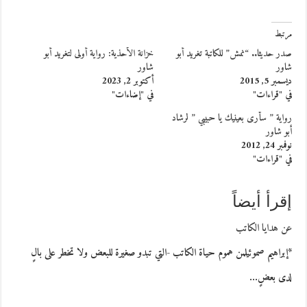
مرتبط
صدر حديثا.. “نمش” للكاتبة تغريد أبو
خزانة الأحذية: رواية أولى لتغريد أبو
شاور
شاور
ديسمبر 5, 2015
أكتوبر 2, 2023
في "قراءات"
في "إضاءات"
رواية ” سأرى بعينيك يا حبيبي ” لرشاد
أبو شاور
نوفمبر 24, 2012
في "قراءات"
إقرأ أيضاً
عن هدايا الكاتب
*إبراهيم صموئيلمن هموم حياة الكاتب -التي تبدو صغيرة للبعض ولا تخطر على بالٍ
لدى بعضٍ…