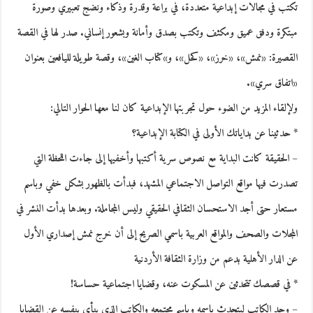
تكتب في مجالات إبداعية متعددة، في براعة وقدرة وذكاء ونضج تعبيري وصورة
مبتكرة ودفق عميق ومكثف وتكتب بصدق وأمانة وبشعور إنساني. صدر لها في القصة
القصيرة: «نمش»، «خرز»، «كحل»، و»كتاب الغين»، وقصة طويلة لليافعين بعنوان
«اتفاق سري».
ولإلقاء المزيد من الضوء حول تجربتها الإبداعية كان لنا معها الحوار التالي:
* حدثينا عن بداياتك الأولى في الكتابة الإبداعية؟
– الحقيقة كانت البداية مع نصوص سرية أكتبها وأخفيها إلى جاءت اللحظة التي
تصدرت فيها مواقع التواصل الاجتماعي المشهد، فبدأت بالظهور بشكل خفي وباسم
مستعار حتى أجد الاستحسان الثقافي الحقيقي وليس المجاملة. وبعدها بدأت النشر في
المجلات والصحف والمواقع العربية باسمي الصريح إلى أن خرج نمش إصداري الأول
عن الدار الأهلية بدعم من وزارة الثقافة الأردنية
* في قصصك تتحدثين عن المسكوت عنه، وقضايا اجتماعية حساسة!
– وجد الكاتب ليتحدث باسمه وباسم مجتمعه والكاتب الذي ينأى بنفسه عن القضايا