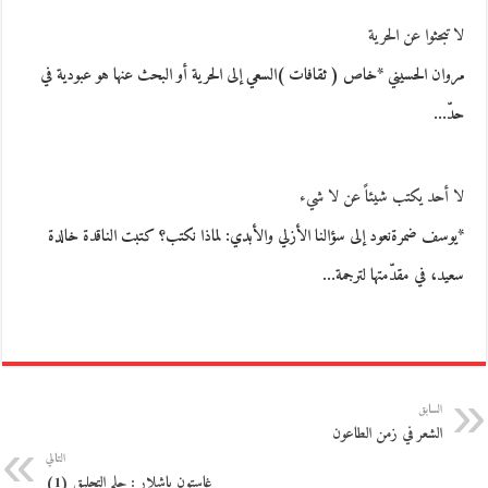
لا تبحثوا عن الحرية
مروان الحسيني *خاص ( ثقافات )السعي إلى الحرية أو البحث عنها هو عبودية في
حدّ…
لا أحد يكتب شيئاً عن لا شيء
*يوسف ضمرةنعود إلى سؤالنا الأزلي والأبدي: لماذا نكتب؟ كتبت الناقدة خالدة
سعيد، في مقدّمتها لترجمة…
السابق
الشعر في زمن الطاعون
التالي
غاستون باشلار : حلم التحليق (1)