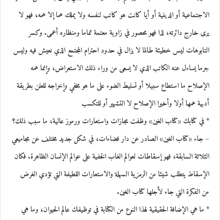
الاجتماعية أو الدينية أو أيا كانت هو كاتب لنفسه ولا يملك هما إلا همه، فهو لا
يرى خارج دائرته، لذا فهو محصور في زاوية معتمة تماما ومنظاره أعمى. وكسر
التابوهات ليس خطيئة طالما لا يزال في حدود احترام المجتمع الذي نعيش فيه وليس
جرما يساءل عنه الكاتب الذي لا يسعى من وراء ذلك الاستعراض، وإنما همه
الإصلاح ما استطاع سبيلا أو تسليط الضوء على ما هو مخفي وإخراجه للعلن بطريقة
أدبية همها أولا وأخيرا الإصلاح لا التشهير أو للتكسب
* في كتابك «كتاب الغين» وظفت مجازات واستعارات ورموز عالية، ما سبب ذلك؟
– جاء «كتاب الغين» الصادر عن دار فضاءات، في شكل جديد مختلف عن مجاميعي
الثلاثة السابقة، فهو إسقاطات لعوالم الغاب الخفية على عوالم الإنسان الظاهرة. فكان
الإسقاط يتطلب شيئا من الرمزية السهلة والاستعارات اللطيفة التي تؤدي الغرض
من الفكرة التي جاء لأجلها كتاب الغين.
* ما هي الإضافة الحقيقية لهذا النوع من الكتابة في توظيفك عالم الحيوان، وما هي