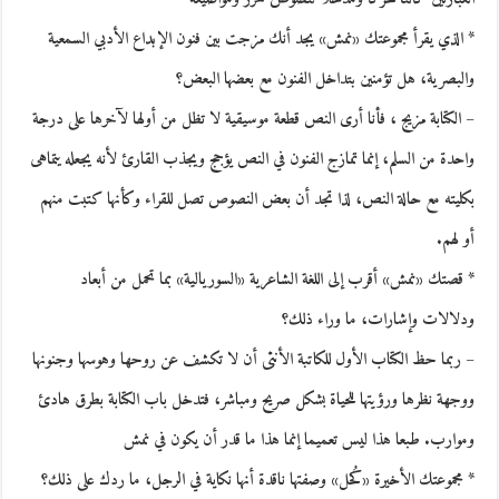
* الذي يقرأ مجموعتك «نمش» يجد أنك مزجت بين فنون الإبداع الأدبي السمعية
والبصرية، هل تؤمنين بتداخل الفنون مع بعضها البعض؟
– الكتابة مزيج ، فأنا أرى النص قطعة موسيقية لا تظل من أولها لآخرها على درجة
واحدة من السلم، إنما تمازج الفنون في النص يؤجج ويجذب القارئ لأنه يجعله يتماهى
بكليته مع حالة النص، لذا تجد أن بعض النصوص تصل للقراء وكأنها كتبت منهم
أو لهم.
* قصتك «نمش» أقرب إلى اللغة الشاعرية «السوريالية» بما تحمل من أبعاد
ودلالات وإشارات، ما وراء ذلك؟
– ربما حظ الكتاب الأول للكاتبة الأنثى أن لا تكشف عن روحها وهوسها وجنونها
ووجهة نظرها ورؤيتها للحياة بشكل صريح ومباشر، فتدخل باب الكتابة بطرق هادئ
وموارب. طبعا هذا ليس تعميما إنما هذا ما قدر أن يكون في نمش
* مجموعتك الأخيرة «كُحل» وصفتها ناقدة أنها نكاية في الرجل، ما ردك على ذلك؟