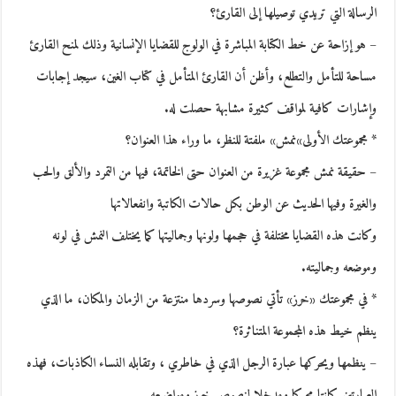
الرسالة التي تريدي توصيلها إلى القارئ؟
– هو إزاحة عن خط الكتابة المباشرة في الولوج للقضايا الإنسانية وذلك لمنح القارئ
مساحة للتأمل والتطلع، وأظن أن القارئ المتأمل في كتاب الغين، سيجد إجابات
وإشارات كافية لمواقف كثيرة مشابهة حصلت له.
* مجموعتك الأولى»نمش» ملفتة للنظر، ما وراء هذا العنوان؟
– حقيقة نمش مجموعة غزيرة من العنوان حتى الخاتمة، فيها من التمرد والألق والحب
والغيرة وفيها الحديث عن الوطن بكل حالات الكاتبة وانفعالاتها
وكانت هذه القضايا مختلفة في حجمها ولونها وجماليتها كما يختلف النمش في لونه
وموضعه وجماليته.
* في مجموعتك «خرز» تأتي نصوصها وسردها منتزعة من الزمان والمكان، ما الذي
ينظم خيط هذه المجموعة المتناثرة؟
– ينظمها ويحركها عبارة الرجل الذي في خاطري ، وتقابله النساء الكاذبات، فهذه
العبارتين كانتا محركا ومدخلا لنصوص خرز ومواضيعه