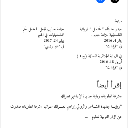
مرتبط
صدر حديثًا.. ” مُخـمَـل ” للروائية
حزامة حبايب تجعل المُـخمل حُلمَ
الفلسطينية حزامة حبايب
الفلسطينيات في المخيم
يناير 4, 2016
يوليو 24, 2017
في "قراءات"
في "خبر رئيسي"
في الرواية الجزائرية النسائية (ج.1 )
أبريل 18, 2016
في "قراءات"
إقرأ أيضاً
«شرفة الهاوية» رواية جديدة لإبراهيم نصرالله
*روايـــة جديدة للشـــاعر والروائي إبراهيم نصـــرالله عنوانها «شرفة الهاوية» صدرت
عن الدار العربية للعلوم –…