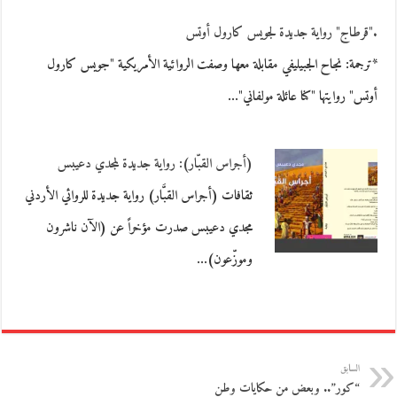
."قرطاج" رواية جديدة لجويس كارول أوتس
*ترجمة: نجاح الجبيليفي مقابلة معها وصفت الروائية الأمريكية "جويس كارول
أوتس" روايتها "كنا عائلة مولفاني"…
(أجراس القبّار): رواية جديدة لمجدي دعيبس
ثقافات (أجراس القبَّار) رواية جديدة للروائي الأردني
مجدي دعيبس صدرت مؤخراً عن (الآن ناشرون
وموزّعون)…
السابق
“كور”.. وبعض من حكايات وطن