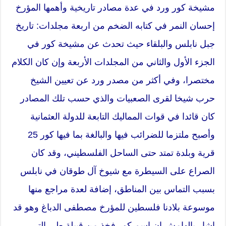
مشيخة كور ورد في عدة مصادر تاريخية وأهمها المؤرخ
إحسان النمر في كتابه الضخم من اربعة مجلدات: تاريخ
جبل نابلس والبلقاء حيث تحدث عن مشيخة كور في
الجزء الأول والثاني من المجلدات الأربعة وإن كان الكلام
مختصرا، وفي أكثر من مصدر ورد عن تعيين الشيخ
حرب شيخا لقرى الصعبيات والذي حسب تلك المصادر
كان قائدا في قوات المماليك التابعة للدولة العثمانية
وأصبح ملتزما للضرائب فيها والبالغة بما فيها كور 25
قرية وبلدة تمتد حتى الساحل الفلسطيني، وقد كان
الصراع على السيطرة مع شيوخ آل طوقان في نابلس
بسبب التماس بين المناطق، إضافة لعدة مراجع منها
موسوعة بلادنا فلسطين للمؤرخ مصطفى الدباغ وهو قد
اشار بالهامش ان اسم كور فخذ من قبيلة طي التي