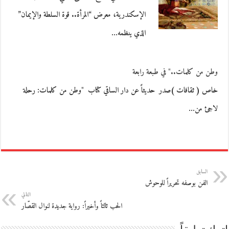
الإسكندرية، معرض “المرأة.. قوة السلطة والإيمان”
الذي ينظمه…
وطن من كلمات.." في طبعة رابعة
خاص ( ثقافات )صدر حديثاً عن دار الساقي كتاب "وطن من كلمات: رحلة
لاجئ من…
السابق
الفن بوصفه تحريراً للوحوش
التالي
الحب ثالثاً وأخيراً: رواية جديدة لنوال القصّار