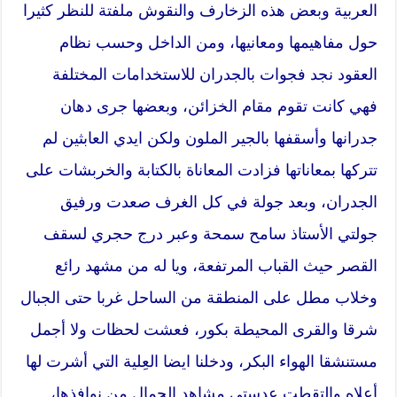
العربية وبعض هذه الزخارف والنقوش ملفتة للنظر كثيرا
حول مفاهيمها ومعانيها، ومن الداخل وحسب نظام
العقود نجد فجوات بالجدران للاستخدامات المختلفة
فهي كانت تقوم مقام الخزائن، وبعضها جرى دهان
جدرانها وأسقفها بالجير الملون ولكن ايدي العابثين لم
تتركها بمعاناتها فزادت المعاناة بالكتابة والخربشات على
الجدران، وبعد جولة في كل الغرف صعدت ورفيق
جولتي الأستاذ سامح سمحة وعبر درج حجري لسقف
القصر حيث القباب المرتفعة، ويا له من مشهد رائع
وخلاب مطل على المنطقة من الساحل غربا حتى الجبال
شرقا والقرى المحيطة بكور، فعشت لحظات ولا أجمل
مستنشقا الهواء البكر، ودخلنا ايضا العِلية التي أشرت لها
أعلاه والتقطت عدستي مشاهد الجمال من نوافذها،