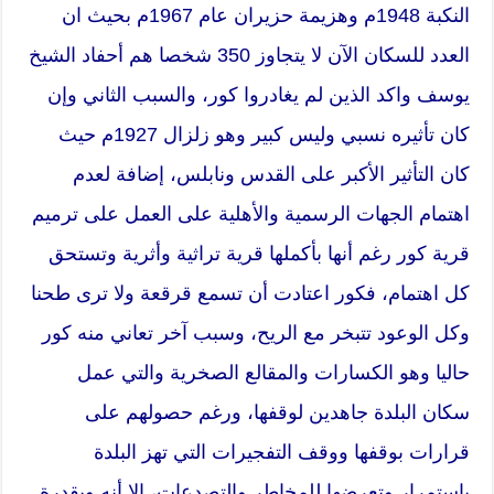
النكبة 1948م وهزيمة حزيران عام 1967م بحيث ان
العدد للسكان الآن لا يتجاوز 350 شخصا هم أحفاد الشيخ
يوسف واكد الذين لم يغادروا كور، والسبب الثاني وإن
كان تأثيره نسبي وليس كبير وهو زلزال 1927م حيث
كان التأثير الأكبر على القدس ونابلس، إضافة لعدم
اهتمام الجهات الرسمية والأهلية على العمل على ترميم
قرية كور رغم أنها بأكملها قرية تراثية وأثرية وتستحق
كل اهتمام، فكور اعتادت أن تسمع قرقعة ولا ترى طحنا
وكل الوعود تتبخر مع الريح، وسبب آخر تعاني منه كور
حاليا وهو الكسارات والمقالع الصخرية والتي عمل
سكان البلدة جاهدين لوقفها، ورغم حصولهم على
قرارات بوقفها ووقف التفجيرات التي تهز البلدة
باستمرار وتعرضها للمخاطر والتصدعات، إلا أنه وبقدرة