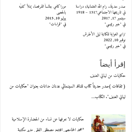
صدر حديثًا.. رام الله العثمانية؛ دراسة
موراكامي جالساً القرفصاء يملأ كفيّه
في تاريخها الاجتماعي1517 – 1918
بالحصى
سبتمبر 17, 2017
يوليو 10, 2015
في "خبر رئيسي"
في "قراءات"
ترانيم الغواية للكاتبة ليلى الأطرش
نوفمبر 10, 2022
في "خبر رئيسي"
إقرأ أيضاً
حكايات من ليالي العنف
( ثقافات )صدر حديثاً كتاب للناقد السينمائي عدنان مدانات بعنوان "حكايات من
ليالي العنف". الكتاب…
حكايات لا نعرفها عن نساء من الحضارة الإسلامية
*محمد الحمامصي افتتح مصطفى الفقي مدير مكتبة