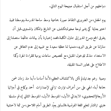
دواخلهم من أجل استقبال صبيحة اليوم التالي.
يوم الحفل،من الضروري التقاط صورة جماعية وسط ساحة المدرسة.يتوسطنا تلميذ
اختير بعناية كي يشهر لوحة صغيرة؛تكشف عن التاريخ والمكان والمستوى.قبل أن
يتفرق الجمع،يسرع المدير إلى تناول الكلمة،قصد إخبارنا بأن بيانات نتائجنا ستصلنا إلى
منازلنا عن طريق البريد،متمنيا لنا عطلة سعيدة مع تنبيهه إلى عدم التغافل عن
الاستعداد منذئذ للدخول المقبل،مع تخصيص ساعات يومية للقراءة الحرة وكذا
الاطلاع على محاور السنة المقبلة.
وصية رغم جدتها؛لم تكن بالاكتشاف العظيم،لأننا أساسا دأبنا منذ زمان ضمن
جماعة أبناء الحي على سن أعراف توارث تراتبي لإصدارات أحمد بوكماخ في أجزائها
الأربعة(التحضيري، الابتدائي الأول، المتوسط الأول، المتوسط الثاني )،ثم سلسلة
هنري ترانشار لتعليم اللغة الفرنسية.فالسابق يعبِّد الطريق أمام اللاحق،من ثمة لاخشية