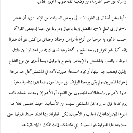
وأسرته عبر جسر المدرسة،من وضعيته تلك صوب أخرى أفضل.
دأبنا ونحن أطفال في الطور الابتدائي وبعض السنوات من الإعدادي، أن نحضر
باستمرار إلى المعلم لاسيما المفضل لدينا بامتياز ؛عربونا عن حبنا له،بعض الفواكه
حسب ماتجود به موسميا من أنواع،أعراص وجنان وحدائق مراكش.غير أن ظفرنا
يتجه أكثر نحو المتوفر في وجه الجميع و بأثمنة زهيدة، لذلك ينحصر اختيارنا بين غلال
البرتقال والعنب والمشمش و الإجاص والخوخ والبرقوق،بينما أخرى من نوع التفاح
والموز،فيصعب جدا نيلها،أو مجرد استدعاء صورتها؛”ده في المشمش”على حد مزحة
إخواننا المصريين،ولم يكن بوسعنا الوقوف على سرها سوى فيما ندر،بمناسبة دعوة
عابرة لأعراس واحتفالات الميسورين من القوم، أو الأهم إن وجدت نفسك ذات
يوم ممددا فوق سرير داخل المستشفى لسبب من الأسباب، حينئذ تتحسس فعلا هذا
النوع الثمين،إضافة إلى الحليب و الأجبان،لكن المفارقة،ربما افتقد حينئذ تذوقها معنى
حلاوته،نظرا للظرفية غير السعيدة التي تكتنفك. لذلك تمكث ذليلة بائرة عند