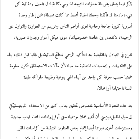
تذكر فيما يتعلق بخريطة خطوات التوجه المدرسي.كنا نتبادل بشغف وتلقائية كل
شيء،مادمنا قد تآلفنا وجعلنا الحياة أبسط مما كانت بسيطة،ضمن إطار وحدة
أسروية كبيرة جامعة وحامية لعرى أواصر الناس وعريهم من الطوارئ والنوازل غير
الرحيمة، لاتفصل بين خاصة خصوصياتنا؛ سوى هيكل أسوار وجدران صورية.
نشرع في التبادل والمقايضة بعد التأكيد الرسمي للنتائج النهائية،بل غالبا قبل ذلك، بناء
على التقديرات والتخمينات المنطقية حدسيا،لأن مآلات الاستحقاق تكون معلومة
ضمنيا حسب معرفة كل واحد من أبناء الحي بنوعية وطبيعة ماراكمه طيلة
السنة،اجتهادا أو إهمالا.
بعد هذه الخطوة الأساسية بخصوص تحقيق جانب كبير من الاستعداد اللوجيستيكي
للدخول المقبل،يلزمني أن أتدبر عملا موسميا،حتى أوفر إيرادات اقتناء ثياب جديدة
ومستلزمات أخرى،وربما أيضا إتمام بعض العناوين المتبقية من كراسات المقرر