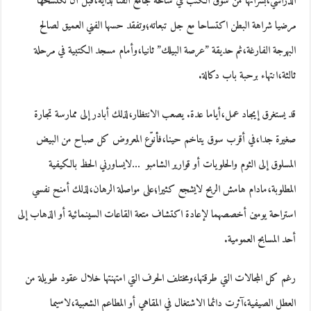
الدراسي،بشرائها من سوق الكتب في ساحة جامع الفنا بداية،قبل أن تكتسحها
مرضيا شراهة البطن اكتساحا مع جل تبعاته؛وتفقد حسها الفني العميق لصالح
البهرجة الفارغة،ثم حديقة ”عرصة البيلك” ثانيا،وأمام مسجد الكتبية في مرحلة
ثالثة،انتهاء برحبة باب دكالة.
قد يستغرق إيجاد عمل،أياما عدة. يصعب الانتظار،لذلك أبادر إلى ممارسة تجارة
صغيرة جدا،في أقرب سوق يتاخم حينا،فأنوّع المعروض كل صباح من البيض
المسلوق إلى الثوم والحلويات أو قوارير الشامبو …لايساورني الحظ بالكيفية
المطلوبة،مادام هامش الربح لايشجع كثيرا؛على مواصلة الرهان،لذلك أمنح نفسي
استراحة يومين أخصصهما لإعادة اكتشاف متعة القاعات السينمائية أو الذهاب إلى
أحد المسابح العمومية.
رغم كل المجالات التي طرقتها،ومختلف الحرف التي امتهنتها خلال عقود طويلة من
العطل الصيفية،آثرت دائما الاشتغال في المقاهي أو المطاعم الشعبية،لاسيما