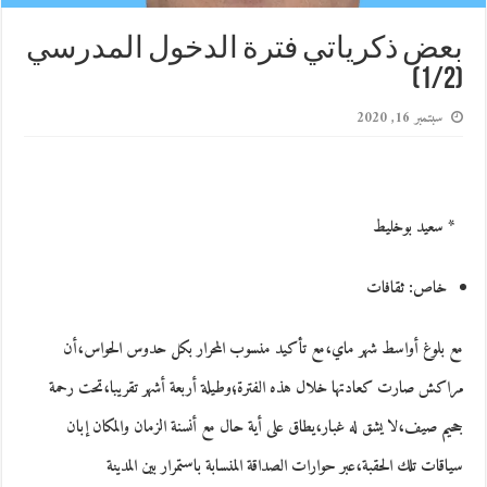
بعض ذكرياتي فترة الدخول المدرسي
(1/2)
سبتمبر 16, 2020
*
سعيد بوخليط
خاص: ثقافات
مع بلوغ أواسط شهر ماي،مع تأكيد منسوب المحرار بكل حدوس الحواس،أن
مراكش صارت كعادتها خلال هذه الفترة؛وطيلة أربعة أشهر تقريبا،تحت رحمة
جحيم صيف،لا يشق له غبار،يطاق على أية حال مع أنسنة الزمان والمكان إبان
سياقات تلك الحقبة،عبر حوارات الصداقة المنسابة باستمرار بين المدينة