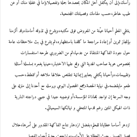
رأسك،إلى أن يتكفل أهل المكان بحصدها جملة وتفصيلا؛إما في غفلة منك أو عن
طيب خاطر،حسب مقامك وفصيلتك المجتمعية.
ينتقي المعلم أحيانا عيّنة من المعروض فوق مكتبه،ويشرع في تذوقه أمامنا،وقد ألزمنا
بإنجاز تمرين أو إعادة مراجعة ما كلفنا باستظهاره،ثم يشرع في بث ملاحظات عامة
حول جودة الفاكهة المنتقاة من عدمها،ثم من الضروري طرحه استفسارات
بخصوص هوية صاحب الهدية التي وقع عليها الاختبار،حينها يغمره بسلسلة أسئلة
وتقييمات،وأحيانا يكتفي بتعابير إيمائية تتقلص خلالها ملامحه أو تتمطط،حسب
طعم مايقضمه.في نهاية الحصة،يجمع المحصول اليومي ويرسله مع أحدنا إلى منزله على
وجه السرعة إن تواجد بمحاذاة المؤسسة،أو توضيبه جيدا في جيبي دراجته النارية
ذات الهيكل المتين رغم قدمها المتحفي و تهالكها السيميائي.
تزدهر أساسا عطايانا للمعلم،بفضل ازدهار نتاج الفاكهة المقدور على أمرها،خلال
فصل الصيف حيث العطلة على الأبواب،وتراجعت حدة أجواء الفصل