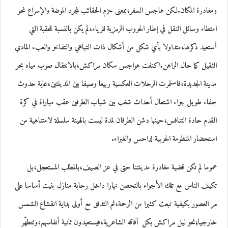
ومغادرة المكان.لكن هاجس السفر،بمعنى حزم الحقائب لمجرد الموضة والإسراع نحو
امتطاء وسائل النقل في إطار الحروب الرمزية للرياء،لم يكن بالنسبة للحقبة التي
أستعيد ذكرها،متداولا بأي شكل من أشكال ذات التباهي والتفاخر والعبء المادي
الثقيل كما حال الراهن.اكتفت هواجس سكان مراكش،بالانتقال صوب مياه بحر
مدينة الجديدة،فاستمرت الرحلات العكسية ربيعا وصيفا بين المدينتين،غاية حدوث
جفاء طويل جراء اشتعال أحداث شغب بين شباب الطرفين عقب مباراة في كرة
القدم حادة التنافس،حينها دشن الطرفان لمدة ليست بالهينة سلسلة لامتناهية من
استحضار المنظومة الحربية لداحس والغبراء.
عموما لم تكن قضية مغادرة مدينتنا حتى في عز الصيف،بالمطلب المستعجل،بل
تكيف الناس مع تلك الأجواء بالتحصن نهارا داخل رحابة منازل بنيت أساسا على
مر العصور بكيفية تبعث كثيرا من الرحمة،ثم التدفق مع أولى بداية انقشاع الشمس
خارجيا؛نحو ليل مراكش بكل آفاقه الشاعرية،فيستعيدون ثانية أنفاسهم،وتتطهّر