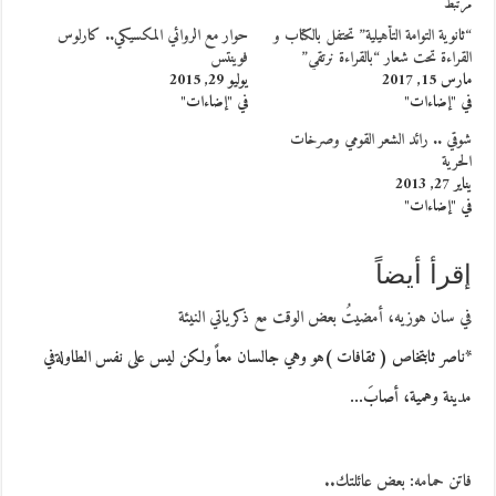
مرتبط
“ثانوية التوامة التأهيلية” تحتفل بالكتاب و
حوار مع الروائي المكسيكي.. كارلوس
القراءة تحت شعار “بالقراءة نرتقي”
فوينتس
مارس 15, 2017
يوليو 29, 2015
في "إضاءات"
في "إضاءات"
شوقي .. رائد الشعر القومي وصرخات
الحرية
يناير 27, 2013
في "إضاءات"
إقرأ أيضاً
في سان هوزيه، أمضيتُ بعض الوقت مع ذكرياتي النيئة
*ناصر ثابتخاص ( ثقافات )هو وهي جالسان معاً ولكن ليس على نفس الطاولةفي
مدينة وهمية، أصابَ…
فاتن حمامه: بعض عائلتك..