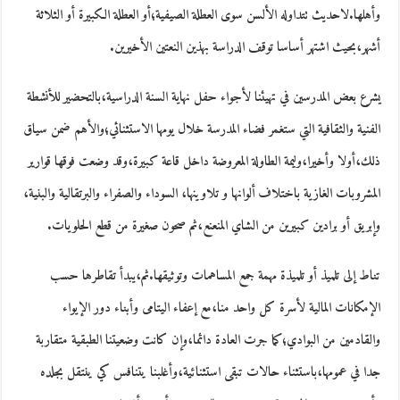
وأهلها.لاحديث تتداوله الألسن سوى العطلة الصيفية؛أو العطلة الكبيرة أو الثلاثة
أشهر،بحيث اشتهر أساسا توقف الدراسة بهذين النعتين الأخيرين.
يشرع بعض المدرسين في تهيئنا لأجواء حفل نهاية السنة الدراسية،بالتحضير للأنشطة
الفنية والثقافية التي ستغمر فضاء المدرسة خلال يومها الاستثنائي؛والأهم ضمن سياق
ذلك،أولا وأخيرا،وليمة الطاولة المعروضة داخل قاعة كبيرة،وقد وضعت فوقها قوارير
المشروبات الغازية باختلاف ألوانها و تلاوينها، السوداء والصفراء والبرتقالية والبنية،
وإبريق أو برادين كبيرين من الشاي المنعنع،ثم صحون صغيرة من قطع الحلويات.
تناط إلى تلميذ أو تلميذة مهمة جمع المساهمات وتوثيقها.ثم،يبدأ تقاطرها حسب
الإمكانات المالية لأسرة كل واحد منا،مع إعفاء اليتامى وأبناء دور الإيواء
والقادمين من البوادي؛كما جرت العادة دائما،وإن كانت وضعيتنا الطبقية متقاربة
جدا في عمومها،باستثناء حالات تبقى استثنائية،وأغلبنا يتنافس كي ينتقل بجلده