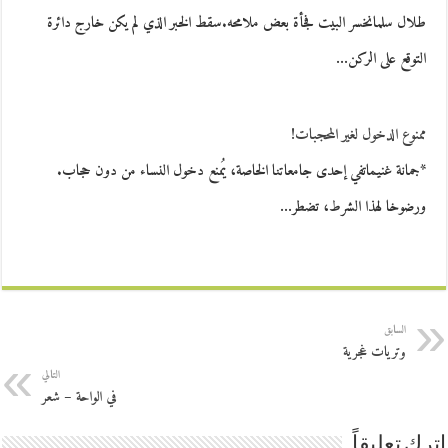
طلال سلمانخسر البيت فجأة بعض ملامحه.سقط الخبر الذي لم يكن خارج دائرة
التوقع على الركن…
ممنوع الدخول لغير المحجبات!
*جمانة غنيماتفي إحدى جامعاتنا الخاصة، يُمنع دخول النساء من دون حجاب.
ورضوخا لهذا الشرط، تضطر…
السابق
وتريات غجرية
التالي
في الواحة – شعر
اترك تعليقاً