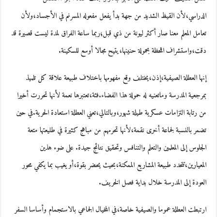
الدراسي،لأن القيظ الشديد من جهة بدأ يفعل مفعوله المسرنم في الأجساد،ولأن
تعامل المعلم معنا صار أكثر ليونة من ذي قبل؛ربما ساعة الفراق لمدة ليست قصيرة قد
دقت،واستشراف اللحظة بحمولة حنينها،يتيح مجالا أوسع للسكينة.
إنها العطلة الصيفية،إذن،يختلف وقع مفهومها باختلاف طبيعة علاقة كل تلميذ
بمرجعية المدرسة وماتعنيه له حمولة هذا الفضاء.فئة،تعتبرها نعمة لأنها تحررت أخيرا
من رتابة التزامات عسكرية طيلة شهور،وبالتالي،تعني العطلة استعادة الحرية.في حين
تضمر بالنسبة لجماعة أخرى نقمة،لأنها تحرمهم من مباهج كثيرة في طليعتها متعة
الجلوس إلى المعلمين والتعلم والتنافس وتحقيق نتائج جيدة. على ضوء هذين
المعيارين،تتحدد طبيعة المشاريع الممكنة،بحيث يحضر بقوة،أو يغيب بما يكفي محور
العودة إلى المدرسة خلال بداية فصل الخريف.
ارتبطت العطلة عموما والصيفية خاصة،في المخيال الجماعي بالاستجمام وأساسا السفر