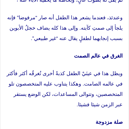
لم يُقلْ له بصوت عالٍ، وبخاصة ما يخفية الآباء عنه !
وعندئذ، فعندما يشعر هذا الطفل أنه صار “مرفوضا” فإنه
يلجأ إلى صمتِ كآبته. وإلى هذا كله يضاف خجلُ الأبوين
بسبب إنجابهما لطفلٍ يقال عنه “غير طبيعي”.
الغرق في عالم الصمت
ويظل هذا في عينَيْ الطفل كذبةً أخرى تُغرقُه أكثر فأكثر
في عالمه الصامت. وهكذا يتناوب عليه المتخصصون تلو
المتخصصين، وتتوالى المساعدات، لكن الوضع يستقر
عبر الزمن شيئا فشيئا.
صلة مزدوجة