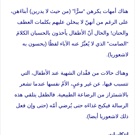
هناك أمهات يكرهن “سرًّا” (من حيث لا يدرين) أبناءَهن،
على الرغم من أنهنّ لا يبخلن عليهم بكلمات العطف
والحنان! والحال أنّ الأطفال يأخذون بالحسبان الكلامَ
“الصامت” الذي لا يُعبِّرُ عنه الآباء لفظًا (يحسون به
لاشعوريا).
وهناك حالات من فقْدان الشهية عند الأطفال، التي
تتسبب فيها، عن غير وعيٍ، الأمُ نفسها عندما تشعر
بالاشمئزاز من الرضاعة الطبيعية. فالطفل يتلقي هذه
الرسالة فيكبح غذاءَه حتى يُرضي أمّه (حتى وإن فعل
ذلك لاشعوريا أيضا).
إنتكاسات