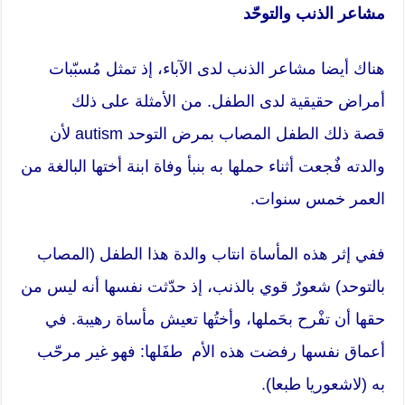
مشاعر الذنب والتوحّد
هناك أيضا مشاعر الذنب لدى الآباء، إذ تمثل مُسبّبات
أمراض حقيقية لدى الطفل. من الأمثلة على ذلك
قصة ذلك الطفل المصاب بمرض التوحد autism لأن
والدته فٌجعت أثناء حملها به بنبأ وفاة ابنة أختها البالغة من
العمر خمس سنوات.
ففي إثر هذه المأساة انتاب والدة هذا الطفل (المصاب
بالتوحد) شعورٌ قوي بالذنب، إذ حدّثت نفسها أنه ليس من
حقها أن تفْرح بحَملها، وأختُها تعيش مأساة رهيبة. في
أعماق نفسها رفضت هذه الأم طفَلها: فهو غير مرحّب
به (لاشعوريا طبعا).