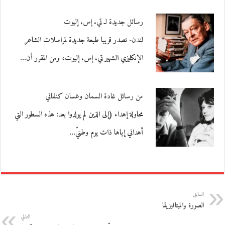
رسائل جديدة لـ تي. إس. إليوت
لندن- تصدر قريبا طبعة جديدة لمراسلات الشاعر
الإنكليزي الشهير تي. إس. إليوت، ومن المقرر أن…
من رسائل غادة السمان وغسان كنفاني
محاولة إهداء (إلى الذين لم يولدوا بعد: هذه السطور التي
أهداني إياها ذات يوم وطنيّ…
السابق
الصورة والميتافيزيقا
التالي