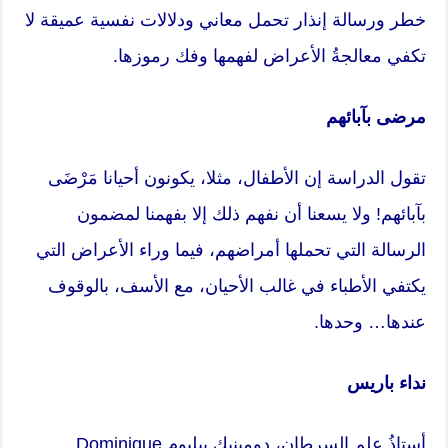
خطر ورسالة إنذار تحمل معاني ودلالات نفسية عميقة لا
تكفي معالجةُ الأعراض لفهمها وفك رموزها.
مرضى بآبائهم
تقول الدراسة إن الأطفال، مثلا، يكونون أحيانا مَرْضَى
بآبائهم! ولا يسعنا أن نفهم ذلك إلا بفهمنا لمضمون
الرسالة التي تحملها أمراضهم، فيما وراء الأعراض التي
يكتفي الأطباء في غالب الأحيان، مع الأسف، بالوقوف
عندها… وحدها.
نداء باريس
أستاذُ علم السرطان، دومينيك يبلبوم Dominique