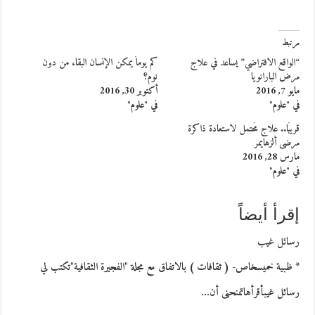
مرتبط
“الواقع الافتراضي” يساعد في علاج
كم يوماً يمكن الإنسان البقاء من دون
مرض البارانويا
نوم؟
مايو 7, 2016
أكتوبر 30, 2016
في "علوم"
في "علوم"
قريبًا.. علاج مُحتمل لاستعادة ذاكرة
مرضى ألزهايمر
مارس 28, 2016
في "علوم"
إقرأ أيضاً
رسائل غيب
* ظبية خميسخاص- ( ثقافات ) بالاتفاق مع مجلة "الفجيرة الثقافية"تكتب لي
رسائل غيبأقرأهاتمنحنى أن…