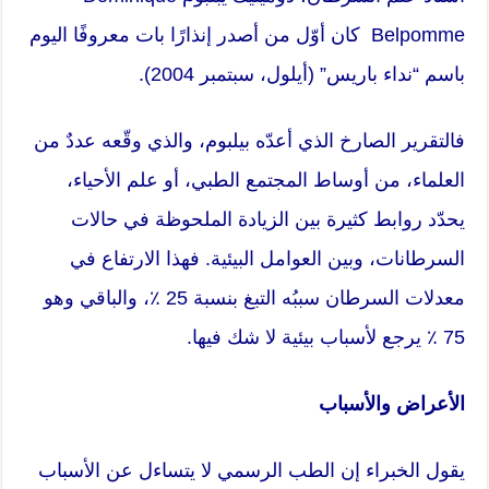
Belpomme كان أوّل من أصدر إنذارًا بات معروفًا اليوم
باسم “نداء باريس” (أيلول، سبتمبر 2004).
فالتقرير الصارخ الذي أعدّه بيلبوم، والذي وقّعه عددٌ من
العلماء، من أوساط المجتمع الطبي، أو علم الأحياء،
يحدّد روابط كثيرة بين الزيادة الملحوظة في حالات
السرطانات، وبين العوامل البيئية. فهذا الارتفاع في
معدلات السرطان سببُه التبغ بنسبة 25 ٪، والباقي وهو
75 ٪ يرجع لأسباب بيئية لا شك فيها.
الأعراض والأسباب
يقول الخبراء إن الطب الرسمي لا يتساءل عن الأسباب