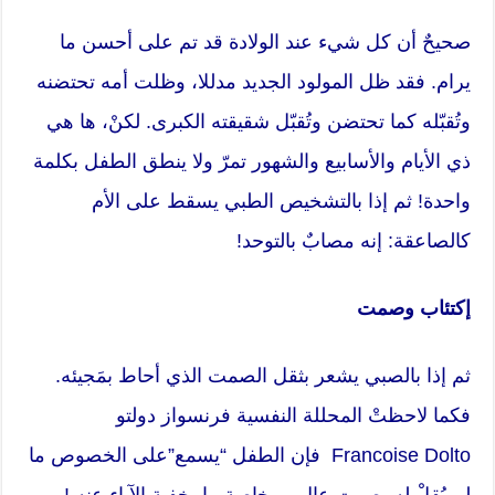
صحيحٌ أن كل شيء عند الولادة قد تم على أحسن ما
يرام. فقد ظل المولود الجديد مدللا، وظلت أمه تحتضنه
وتُقبّله كما تحتضن وتُقبّل شقيقته الكبرى. لكنْ، ها هي
ذي الأيام والأسابيع والشهور تمرّ ولا ينطق الطفل بكلمة
واحدة! ثم إذا بالتشخيص الطبي يسقط على الأم
كالصاعقة: إنه مصابٌ بالتوحد!
إكتئاب وصمت
ثم إذا بالصبي يشعر بثقل الصمت الذي أحاط بمَجيئه.
فكما لاحظتْ المحللة النفسية فرنسواز دولتو
Francoise Dolto فإن الطفل “يسمع”على الخصوص ما