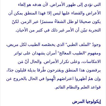
التي تؤدي إلى ظهور الأمراض. لأن هدفه هو إلغاء
الأعراض والقضاء عليها ليس إلا! فهذا المنطق يمكن أن
يكون صحيحًا لو ظل الشفاءُ مستمرًا عبر الزمن. لكنّ
التجربة تبيّن أن الأمر غير ذلك في كثير من الأحيان.
وجودُ “الملف الطبي” الذي يخصّصه الطبيب لكل مريض،
ومفهوم “الطبيب المعالج” أمران يشهدان على تواتر
الانتكاسات، وعلى تكرار الأمراض. والحال أنّ مَن
يرفضون هذا المنطق ويقترحون طُرقا بديلة قليلون جدًا،
وإن همُ أظهروا اعتراضَهم اتُّهِموا في الحال بالخروج عن
قواعد العلم والنظام القائم.
إيكولوجيا المرض