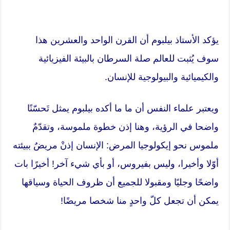
يؤكد الأستاذ بيلبوم أن القرن الواحد والعشرين هذا
سوف يُثبت للعالم صلة السرطان بالبيئة الفيزيائية
والكيميائية والبيولوجية للإنسان.
ويعتبر علماء النفس أن ما ما أكده بيلبوم يمثل تَحسّنًا
واضحا في الرؤية، وهنا إذن خطوة ملموسة، وتقدّمٌ
ملموس نحو إيكولوجيا المرض: الإنسان إذنْ مريضٌ ببيئته
أوّلا وأخيرا، وليس بفيروس، أو بأي شيء آخر! أخيرًا بات
واضحًا وجليًا ومقبولا للجميع أن ظروف الحياة وسياقها
يمكن أن تجعل كلّ واحدٍ منا شخصا مريضًا!