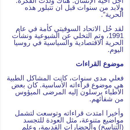
أجل أخيه الإنسان. هناك ولدت الفكرة.
ولابد من سنوات قبل ان تتبلور هذه
الحرية”.
لقد حُل الاتحاد السوفيتي كأمة في عام
1991، وتم التخلي عن الشيوعية ونشأت
الحرية الاقتصادية والسياسية في روسيا
اليوم.
موضوع القراءات
فعلي مدى سنوات، كانت المشاكل الطبية
هي موضوع قراءاته الأساسية. كان بعض
الأطباء يرسلون إليه المرضى الميؤوس
من شفائهم.
وأخيرا امتدت قراءاته وتوسعت لتشمل
مواضيع متنوعة، مثل العودة للتجسد
(التناسخ) والحضارات القديمة، وعلم