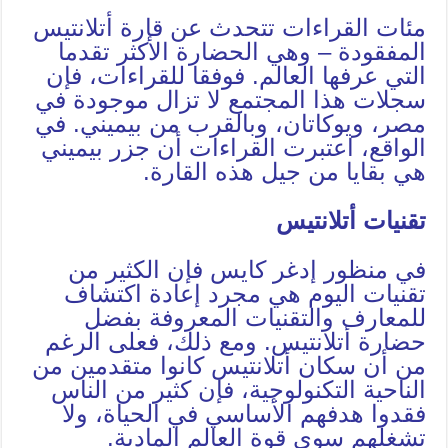
مئات القراءات تتحدث عن قارة أتلانتيس
المفقودة – وهي الحضارة الأكثر تقدما
التي عرفها العالم. فوفقا للقراءات، فإن
سجلات هذا المجتمع لا تزال موجودة في
مصر، ويوكاتان، وبالقرب من بيميني. في
الواقع، اعتبرت القراءات أن جزر بيميني
هي بقايا من جيل هذه القارة.
تقنيات أتلانتيس
في منظور إدغر كايس فإن الكثير من
تقنيات اليوم هي مجرد إعادة اكتشاف
للمعارف والتقنيات المعروفة بفضل
حضارة أتلانتيس. ومع ذلك، فعلى الرغم
من أن سكان أتلانتيس كانوا متقدمين من
الناحية التكنولوجية، فإن كثير من الناس
فقدوا هدفهم الأساسي في الحياة، ولا
تشغلهم سوى قوة العالم المادية.