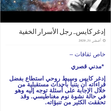
إدغر كايس.. رجل الأسرار الخفية
أغسطس 31, 2020
خاص ثقافات –
*مدني قصري
إدغر كايس وسيط روحي استطاع بفضل
قراءاته أن يتنبأ بأحداث مستقبلية من
خلال الإجابة على أسئلة توجه إليه وهو
في حالة نشوة نوم مغناطيسي. وقد
تحققت الكثير من تنبؤاته.