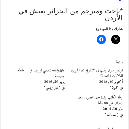
*باحث ومترجم من الجزائر يعيش في
الأردن
شارك هذا الموضوع:
مرتبط
أوليفر ستون ينقب في “التاريخ غير المروي
«الذوّاقة» للصيني لو وين فو … طعام
للولايات المتحدة”
وسياسة
أكتوبر 10, 2015
يوليو 30, 2016
في "فنون"
في "خبر رئيسي"
وفاة الكاتب والمترجم المصري سعد
زهران عن 88 عاما
مايو 30, 2014
في "إضاءات"