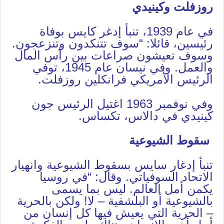
روزفلت وكينيدي
في عام 1939، تنبأ إدغر كايس بوفاة
رئيسين، قائلا: “سوف تتنكدون وتنزعجون.
وسوف تعيشون صراعات بين رأس المال
والعمل. وفي نيسان عام 1945، توفي
الرئيس الأمريكي فرانكلين روزفلت.
وفي نوفمبر 1963 اغتيل الرئيس جون
كينيدي في دالاس، تكساس.
سقوط الشيوعية
تنبأ إدغار سايس بسقوط الشيوعية وانهيار
الاتحاد السوفياتي. وقال: “في روسيا
يكمن أمل العالم. ليس بما يسمى
بالشيوعية أو البلشفية – لا! ولكن بالحرية
– الحرية التي يعيش فيها كل إنسان من