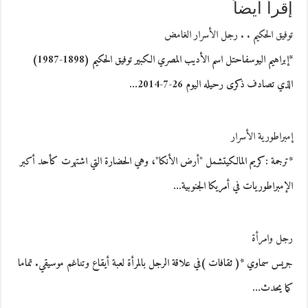
إقرأ أيضاً
توفيق الحكيم . . رجل الأسرار الغامض
*إبراهيم اليوسفاحتل اسم الأديب المصري الكبير توفيق الحكيم (1898-1987)
الذي تصادف ذكرى رحيله اليوم 26-7-2014…
إمبراطورية الأسرار
*ترجمة :كريم المالكيتشمل "أرض الأنكا"، وهي الحضارة التي اشتهرت كأحد أكبر
الإمبراطوريات في أمريكا الجنوبية…
رجل وامرأة
جريس سماوي *( ثقافات )في علاقة الرجل بالمرأة لعبة أيقاع وتناغم موسيقي. تماما
كما يحدث…