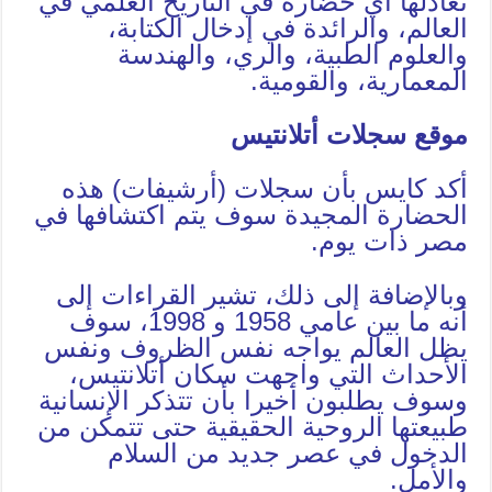
تعادلها أي حضارة في التاريخ العلمي في
العالم، والرائدة في إدخال الكتابة،
والعلوم الطبية، والري، والهندسة
المعمارية، والقومية.
موقع سجلات أتلانتيس
أكد كايس بأن سجلات (أرشيفات) هذه
الحضارة المجيدة سوف يتم اكتشافها في
مصر ذات يوم.
وبالإضافة إلى ذلك، تشير القراءات إلى
أنه ما بين عامي 1958 و 1998، سوف
يظل العالم يواجه نفس الظروف ونفس
الأحداث التي واجهت سكان أتلانتيس،
وسوف يطلبون أخيرا بأن تتذكر الإنسانية
طبيعتها الروحية الحقيقية حتى تتمكن من
الدخول في عصر جديد من السلام
والأمل.