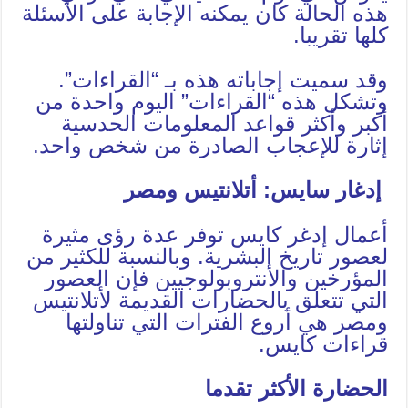
هذه الحالة كان يمكنه الإجابة على الأسئلة
كلها تقريبا.
وقد سميت إجاباته هذه بـ “القراءات”.
وتشكل هذه “القراءات” اليوم واحدة من
أكبر وأكثر قواعد المعلومات الحدسية
إثارة للإعجاب الصادرة من شخص واحد.
إدغار سايس: أتلانتيس ومصر
أعمال إدغر كايس توفر عدة رؤى مثيرة
لعصور تاريخ البشرية. وبالنسبة للكثير من
المؤرخين والأنتروبولوجيين فإن العصور
التي تتعلق بالحضارات القديمة لأتلانتيس
ومصر هي أروع الفترات التي تناولتها
قراءات كايس.
الحضارة الأكثر تقدما