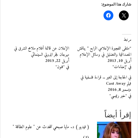
شارك هذا الموضوع:
مرتبط
“ملتقى الفجيرة الإعلامي الرابع ” يناقش
الإعلان عن قائمة أفلام ملامح الشرق في
المصداقية والتضليل في وسائل الإعلام
مهرجان فجر الدولي السينمائي
أبريل 10, 2013
أبريل 22, 2015
في "إضاءات"
في "فنون"
في الحاجة إلى الغير .. قراءة فلسفية في
فيلم Cast Away
ديسمبر 8, 2016
في "خبر رئيسي"
إقرأ أيضاً
( فيديو ) د. مايا صبحي تتحدث عن " علوم الطاقة "