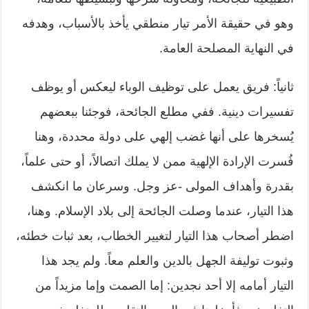
وهو في حقيقة الأمر تيار منطقي يأخذ بالأسباب، وهدفه
في النهاية المصلحة العامة.
ثانياً: فريق يعمل على توظيف الوباء ليعكس أو يوظف
تفسيرات دينية. ففي مطلع الجائحة، فوجئنا ببعضهم
يُسخرها على أنها غضب إلهي على دولة محددة، وهنا
فُسرت الإرادة الإلهية ممن لا يملك اتصالاً، أو حتى علماً،
بقدرة وأهداف المولى -عز وجل. وسرعان ما انكشف
هذا التيار، عندما وصلت الجائحة إلى بلاد الإسلام. وهنا،
اضطر أصحاب هذا التيار لتغيير الخطاب، بعد ثبات خطئه،
وثبوت توليفة الجهل بالدين والعلم معاً. ولم يجد هذا
التيار أمامه إلا أحد نجدين: إما الصمت وإما مزيداً من