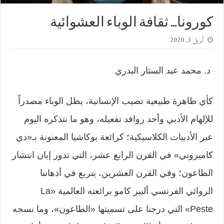
كورونا… ثقافة الوباء العشوائية
أبريل 3, 2020
د. محمد عبد الستار البدري
كأي ظاهرة طبيعية تصيب الإنسانية، يظل الوباء مصدراً
للإلهام الأدبي وأحد روافد تفعيله، وهو ما نتذكره اليوم
عبر الأدبيات الكلاسيكية؛ كرائعة بوكاشيا المعنونة بـ«دي
كاميروني» في القرن الرابع عشر، التي تدور إبان انتشار
الطاعون؛ وفي القرن العشرين، يتربع في أذهاننا
الروائي الفرنسي ألبير كامو برائعته العالمية «La
Peste» التي درجنا على تسميتها «الطاعون»، وما نسجه