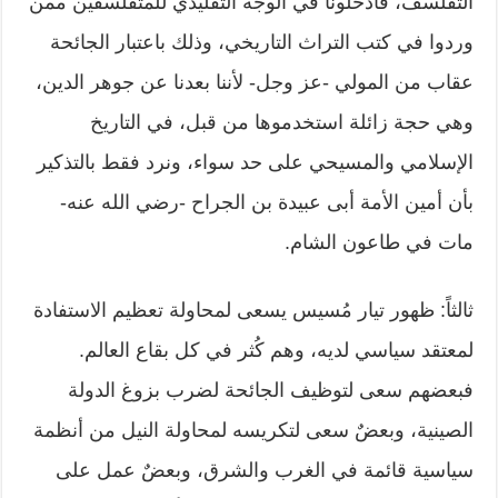
التفلسف، فأدخلونا في الوجه التقليدي للمتفلسفين ممن
وردوا في كتب التراث التاريخي، وذلك باعتبار الجائحة
عقاب من المولي -عز وجل- لأننا بعدنا عن جوهر الدين،
وهي حجة زائلة استخدموها من قبل، في التاريخ
الإسلامي والمسيحي على حد سواء، ونرد فقط بالتذكير
بأن أمين الأمة أبى عبيدة بن الجراح -رضي الله عنه-
مات في طاعون الشام.
ثالثاً: ظهور تيار مُسيس يسعى لمحاولة تعظيم الاستفادة
لمعتقد سياسي لديه، وهم كُثر في كل بقاع العالم.
فبعضهم سعى لتوظيف الجائحة لضرب بزوغ الدولة
الصينية، وبعضٌ سعى لتكريسه لمحاولة النيل من أنظمة
سياسية قائمة في الغرب والشرق، وبعضٌ عمل على