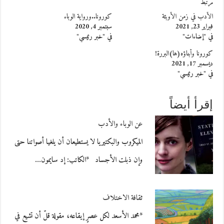
مرتبط
الأدب في زمن الأوبئة
كورونا..ورواية الوباء
فبراير 23, 2021
سبتمبر 4, 2020
في "إضاءات"
في "خبر رئيسي"
كورونا وأبناؤه(ها)البررة!
ديسمبر 17, 2021
في "خبر رئيسي"
إقرأ أيضاً
عن الوباء والأدب
الميكروب والبكتيريا لا يستطيعان أن يلغيا أصواتنا حتى
وإن ذبلت الأجساد *الكاتب: إد سايمون…
ثقافة الاختلاف
*محمد الأسعد لكل عصرٍ إيقاعه، مقولة قلّ أن تشيع في