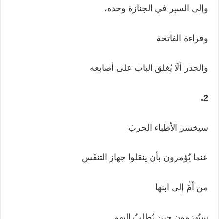
وإلى السير في الجنازة وحده،
وقراءة الفاتحة
والحذر ألّا يُغلق البابَ على أصابعه
2.
سيخسر الأطباء الحربَ
عنما يُؤمرون بأن ينقلوا جهاز التنفّس
من أمًّ إلى ابنها
سيُهزمون حين يُطلبُ إليهم