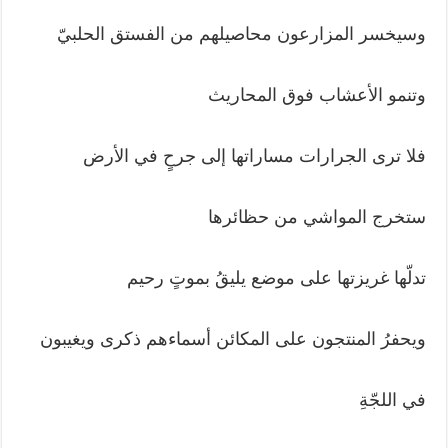
وسيخسر المزارعون محاصيلهم من الفستق الحلبيّ
وتنمو الأعشاب فوق المحاريث
فلا ترى الجرارات مساراتها إلى جرحٍ في الأرض
ستخرج المواشي من حظائرها
تدلّها غريزتها على موضع يليقُ بموتٍ رحيم
ويحفرُ المنتجون على المكائن أسماءهم ذكرى ويغيبون
في اللجّةِ