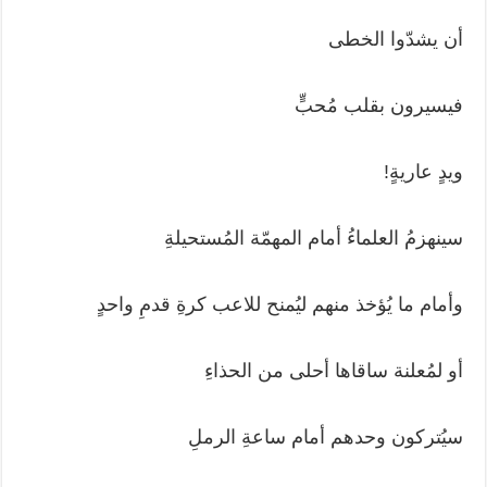
أن يشدّوا الخطى
فيسيرون بقلب مُحبٍّ
ويدٍ عاريةٍ!
سينهزمُ العلماءُ أمام المهمّة المُستحيلةِ
وأمام ما يُؤخذ منهم ليُمنح للاعب كرةِ قدمِ واحدٍ
أو لمُعلنة ساقاها أحلى من الحذاءِ
سيُتركون وحدهم أمام ساعةِ الرملِ