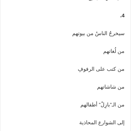
4.
سيخرجُ الناسُ من بيوتهم
من لُغاتهم
من كتب على الرفوفِ
من شاشاتهم
من الـ”بازِلْ” أطفالهم
إلى الشوارع المحاذية