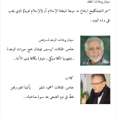
سيناريوهات الحقد
*سمر الشيشكليمع ارتفاع مد موجة شيطنة الإسلام أو (الإسلام فوبيا) الذي يلعب
على وتره اليوم…
سيناريوهات الوحدة..ونص
خاص- ثقافات *يوسف غيشان جميع مبررات الوحدة
ـ بمفهومها الكلاسيكي ـ متوفرة بكثافة لدى الأمة…
كلاب
خاص- ثقافات *محمود شقير يأتينا الخبر ونحن
نغطّ في نوم الضحى بعد سهرة صاخبة،…