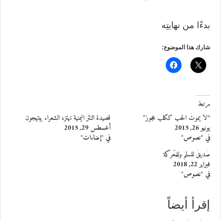
بدءًا من نهايتِه
شارك هذا الموضوع:
مرتبط
“لا يموتُ الحب ككلب عجوز”
قصيدة النثر اليمنية تهتز، الشعراء يبتهجون
يونيو 26, 2015
أغسطس 29, 2015
في "نصوص"
في "إضاءات"
صَديقٌ للسلم وللمَعْرَكة
فبراير 22, 2018
في "نصوص"
إقرأ أيضاً