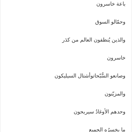
باعة خاسرون
وحمّالو السوق
والذين يُنظفون العالم من كدَر
خاسرون
وصانعو السُّبّحاتوأشتال السيليكون
والمزيّنون
وحدهم الأوغادُ سيربحون
ما يخسرُه الجميع