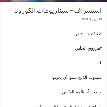
استشراف – سيناريوهات الكورونا
أبريل 1, 2020
*ثقافات – خاص
*مرزوق الحلبي
1.
سيموت الذين نسوا أن يموتوا
والذين أخطأهم القنّاص
والناجون من الغرق بعد انقلاب زورقهم