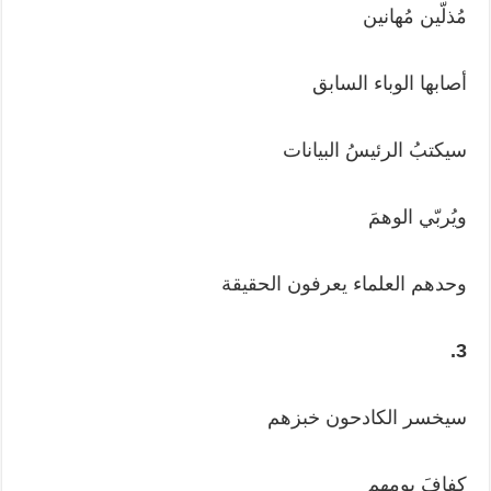
مُذلّين مُهانين
أصابها الوباء السابق
سيكتبُ الرئيسُ البيانات
ويُربّي الوهمَ
وحدهم العلماء يعرفون الحقيقة
3.
سيخسر الكادحون خبزهم
كفافَ يومهم