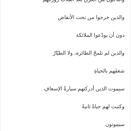
والذين خرجوا من تحت الأنقاض
دون أن يودّعوا الملائكة
والذين لم تلمحُ الطائرة، ولا الطيّارُ
شغفَهم بالحياةِ
سيموت الذين أدركتهم سيارةُ الإسعافِ
وكتبت لهم حياةً ثانيةً
سيموتون