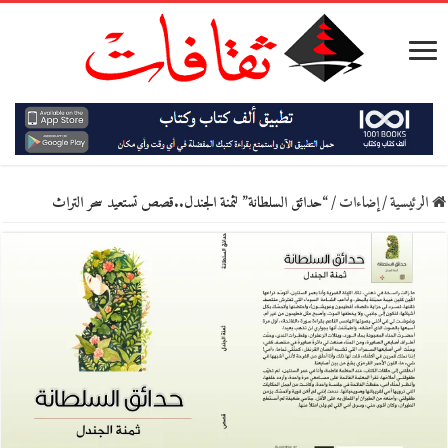
الرئيسية
/
إضاءات
/
“حدائق السلطانة” لثمنة الجندل..قصص تستعيد سحر التراث