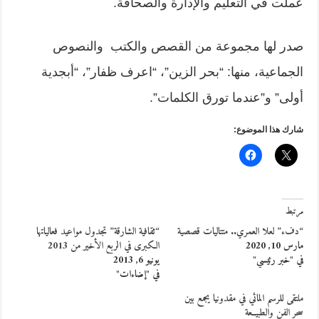
عملت في التعليم والإدارة والصحافة.
صدر لها مجموعة من القصص والكتب والنصوص
الجماعية، منها: “بحر الزين”، “اعرف ظفار”، “أبجدية
أولى” و”عندما تورق الكلمات”.
شارك هذا الموضوع:
مرتبط
“دفء” لعلا العمري.. متتاليات قصصية
“ثقافية الشارقة” تجدول مواعيد فعالياتها
مارس 10, 2020
الكبرى في الربع الأخير من 2013
في "خبر رئيسي"
يونيو 6, 2013
في "إضاءات"
ملتقى للرسم المائي في مقدونيا يجمع بين
سحر الفن والطبيــعة