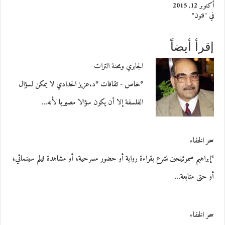
أكتوبر 12, 2015
في "فنون"
إقرأ أيضاً
الجابري ومحنة التراث
*خاص - ثقافات *د.عزيز الحدادي لا يمكن لسؤال
الفلسفة إلا أن يكون سؤالا مصيريا لأنه…
سحر الخفاء
*إبراهيم صموئيلحين نشرع بقراءة رواية أو حضور مسرحية، أو مشاهدة فيلم سينمائي،
أو حتى متابعة…
سحر الخفاء