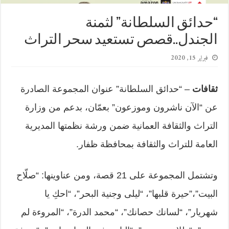
“حدائق السلطانة” لثمنة
الجندل..قصص تستعيد سحر التراث
فبراير 15, 2020
ثقافات
– “حدائق السلطانة” عنوان المجموعة الصادرة
عن “الآن ناشرون وموزعون” بعمّان، بدعم من وزارة
التراث والثقافة العمانية ضمن ورشة نظمتها المديرية
العامة للتراث والثقافة بمحافظة ظفار.
وتشتمل المجموعة على 21 قصة، ومن عناوينها: “صلّاح
البيت”،”حيرة قلبها”، “ليلى وجنية البحر”، “احكِ يا
شهريار”، “لسانك حصانك”، “محمد الدرة”، “المروءة لم