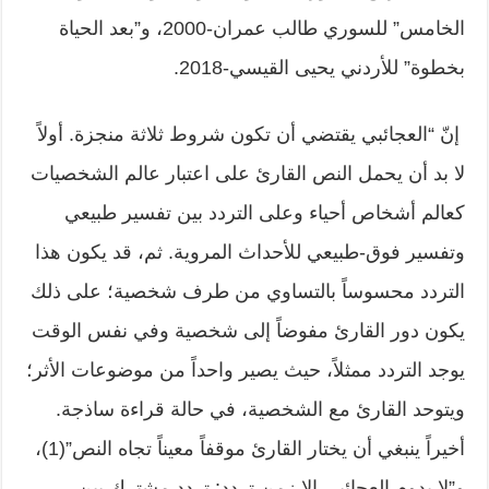
الخامس” للسوري طالب عمران-2000، و”بعد الحياة
بخطوة” للأردني يحيى القيسي-2018.
إنّ “العجائبي يقتضي أن تكون شروط ثلاثة منجزة. أولاً
لا بد أن يحمل النص القارئ على اعتبار عالم الشخصيات
كعالم أشخاص أحياء وعلى التردد بين تفسير طبيعي
وتفسير فوق-طبيعي للأحداث المروية. ثم، قد يكون هذا
التردد محسوساً بالتساوي من طرف شخصية؛ على ذلك
يكون دور القارئ مفوضاً إلى شخصية وفي نفس الوقت
يوجد التردد ممثلاً، حيث يصير واحداً من موضوعات الأثر؛
ويتوحد القارئ مع الشخصية، في حالة قراءة ساذجة.
أخيراً ينبغي أن يختار القارئ موقفاً معيناً تجاه النص”(1)،
و”لا يدوم العجائبي إلا زمن تردد: تردد مشترك بين