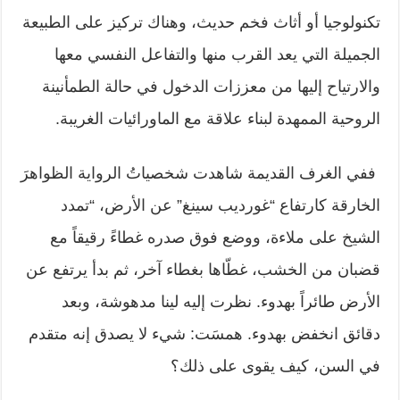
تكنولوجيا أو أثاث فخم حديث، وهناك تركيز على الطبيعة
الجميلة التي يعد القرب منها والتفاعل النفسي معها
والارتياح إليها من معززات الدخول في حالة الطمأنينة
الروحية الممهدة لبناء علاقة مع الماورائيات الغريبة.
ففي الغرف القديمة شاهدت شخصياتُ الرواية الظواهرَ
الخارقة كارتفاع “غورديب سينغ” عن الأرض، “تمدد
الشيخ على ملاءة، ووضع فوق صدره غطاءً رقيقاً مع
قضبان من الخشب، غطّاها بغطاء آخر، ثم بدأ يرتفع عن
الأرض طائراً بهدوء. نظرت إليه لينا مدهوشة، وبعد
دقائق انخفض بهدوء. همسَت: شيء لا يصدق إنه متقدم
في السن، كيف يقوى على ذلك؟