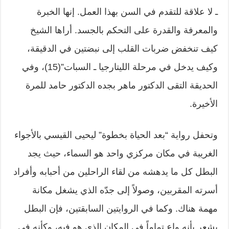
ـ لا علاقة للتقدم في السن بهذا العمل. إنها الخبرة
والمعرفة والقدرة على التحكم بالجسد. أراها الشيخ
كيف تنخفض ضربات القلب إلى نبضتين في الدقيقة،
وكيف يدخل في مرحلة الليتارجيا ـ السبات”(15)، وفي
الحديقة التقى الدكتور ماهر بجده الدكتور حامد للمرة
الأخيرة.
وتحفل رواية “بعد الحياة بخطوة” ليحيى القيسي بالأجواء
الغريبة في مكان مركزي واحد هو السماء، حيث يجد
البطل كل ما يدهشه من لقاء الراحلين من أحبابه وأفراد
أسرته المقربين، وصولاً إلى جدّه الذي يشغل مكانة
مهمة هناك. وكما في الروايتين السابقتين، فإن البطل
يشعر بأنه واعٍ تماماً في المكان الذي هو فيه، وكأنه في