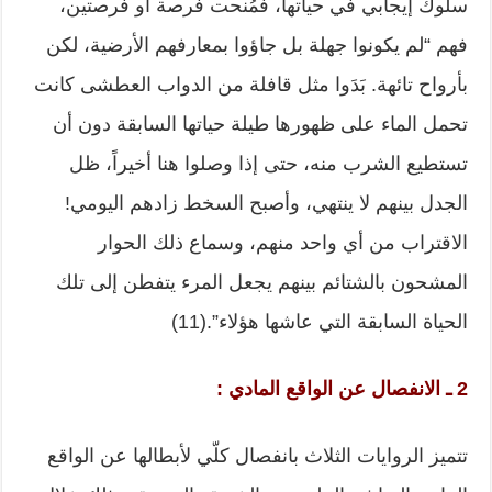
سلوك إيجابي في حياتها، فمُنحت فرصة أو فرصتين،
فهم “لم يكونوا جهلة بل جاؤوا بمعارفهم الأرضية، لكن
بأرواح تائهة. بَدَوا مثل قافلة من الدواب العطشى كانت
تحمل الماء على ظهورها طيلة حياتها السابقة دون أن
تستطيع الشرب منه، حتى إذا وصلوا هنا أخيراً، ظل
الجدل بينهم لا ينتهي، وأصبح السخط زادهم اليومي!
الاقتراب من أي واحد منهم، وسماع ذلك الحوار
المشحون بالشتائم بينهم يجعل المرء يتفطن إلى تلك
الحياة السابقة التي عاشها هؤلاء”.(11)
2 ـ الانفصال عن الواقع المادي :
تتميز الروايات الثلاث بانفصال كلّي لأبطالها عن الواقع