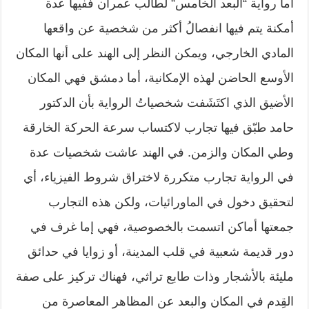
أما رواية “البعد الخامس” لطالب عمران ففيها عدة
أمكنة يتم فيها انفصالُ أكثر من شخصية عن واقعها
المادي الخارجي، ويمكن النظر إلى الهند على أنها المكان
الأوسع الحاضن لهذه الإمكانية، أما دمشق فهي المكان
الأضيق الذي اكتَشَفت شخصياتُ الرواية بأن الدكتور
حامد طبّق فيها تجارب لاكتساب سرعة الحركة الخارقة
وطي المكان والزمن. في الهند عاشت شخصيات عدة
في الرواية تجارب متكررة لاختراق شروط الفيزياء، أي
لتحقيق دخول في الماورائيات، ولكن هذه التجارب
جمعتها أماكن اتسمت بالخصوصية، فهي إما غرف في
دور قديمة شعبية في قلب المدينة، أو زوايا في حدائق
مليئة بالأشجار وذات طابع تراثي، فهناك تركيز على صفة
القِدم في المكان والبعد عن المظاهر المعاصرة من