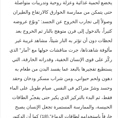
يخضع لحمية غذائية وعزلة روحية وتدريبات متواصلة
حتى يتمكن من ممارسة الخوارق كالارتفاع والطيران
وصولاً إلى تجارب الخروج عن الجسد: “ونوّع عروضه
كثيراً، بالدخول إلى فرن متوهج بالنار ثم الخروج بعد
لحظات دون أن تؤثر به النار شيئاً، مشاهد غريبة غير
مألوفة شاهدناها، جرت مناقشات حولها مع “آمار” الذي
ركّز على قوى الإنسان الخفية، وقدراته الخارقة، التي
يستطيع تفجيرها بالبعد عما يفسد البدن من طعام به
دهون ولحم حيواني، ومن شراب مسكر ودخان وحقد
وحسد وشرّ متراكم في النفس. صيام طويل على الماء
فقط، ثم البدء بالتركيز الذي يكبر حتى يفجـّر الطاقات
الحبيسة، والممارسة المستمرة تجعل الإنسان يصبح
خارقاً باستخدامه لطاقات الدماغ”.(18) كما أن الدكتور