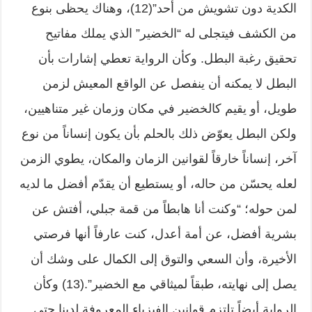
الكدية دون تشويش من أحد”(12)، وهناك يحظى بنوع
من الكشف فيتجلى له “الخضير” الذي يملك مفاتيح
تحقيق رغبة البطل. وكأن الرواية تعطي إشارات بأن
البطل لا يمكنه أن ينفصل عن الواقع المعيش لزمن
طويل، أو يقيم كالخضير في مكان وزمان غير متناهيين،
ولكن البطل يعوّض ذلك بالحلم بأن يكون إنساناً من نوع
آخر، إنساناً خارقاً لقوانين الزمان والمكان، يطوي الزمن
لعله يحسّن من حاله، أو يستطيع أن يقدّم أفضل ما لديه
لمن حوله؛ “وكنت أنا هابطاً من قمة جبلي، أفتش عن
بشرية أفضل، عن أمة أعدل، كنت عارفاً أنها فرصتي
الأخيرة، وأن السعي والتوق إلى الكمال على وشك أن
يصل إلى نهايته، طبقاً لميثاقي مع الخضير”.(13) وكأن
الرواية أيضاً تلتزم قوانين الفيزياء المعروفة لدينا حتى