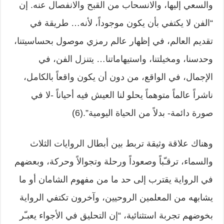
والسعي إليها، والانسحاب من القبح والانفصال عنه. إن
“الفن لا يكتفي بأن يكون موجوداً، لأنه… طريقة في
تقديم العالم، في إظهار عالم رمزي موصول بحساسيتنا،
وحدسنا، ومخيلتنا، واستيهاماتنا… يتنزل الفن، في
الإجمال، في الواقع، من دون أن يكون واقعاً بالكامل،
ناشراً عالماً متوهماً يحلو لنا العيش فيه أحياناً -لا في
صورة دائمة- بدلاً من الحياة اليومية”.(6)
وهناك علاقة وثيقة تربط بين أبطال الروايات الثلاث
والسماء، ترقـّباً وصعوداً ورحلة وتجوالاً وحركة، وبعضهم
في الرواية يقترب إلى حد ما من مفهوم الشامان أو ما
يشابهه من المعلمين الروحيين، وآخرون تكتفي الرواية
بخوضهم تجربة استثنائية، “إن التحليق في الأجواء يعبـّر