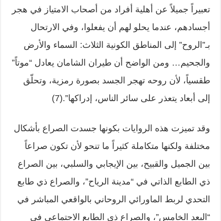
تعبيراً جميلاً عن أهلية أفراد من أصحاب الامتياز في هجر
أجسادهم، عندما يحلو لهم أن يفعلوا، وفي الارتحال
بـ”الروح” إلى المناطق الكونية الثلاث: السماء والأرض
والجحيم… ومن الواضح أن طيران الشامان يعادل “موتاً”
طقسياً، لأن روحه تهجر الجسد بصورة رمزية، وتحلّق
إلى أبعاد يتعذر على سائر الناس، إدراكها”.(7)
وقد تميزت هذه الروايات بكونها جسدت الصراع بأشكال
مختلفة ولكنها متكاملة كثيراً ما تنحو لأن تكون صراعاً
بين الجميل والقبيح، بين الإيجابي والسلبي، بين الصراع
ذي الطابع الذاتي في “مدينة الرياح”، والصراع ذي طابع
التحدي لربط الماورائي الروحاني بالواقعي المباشر في
“البعد الخامس”، والصراع ذي الطابع الاجتماعي في