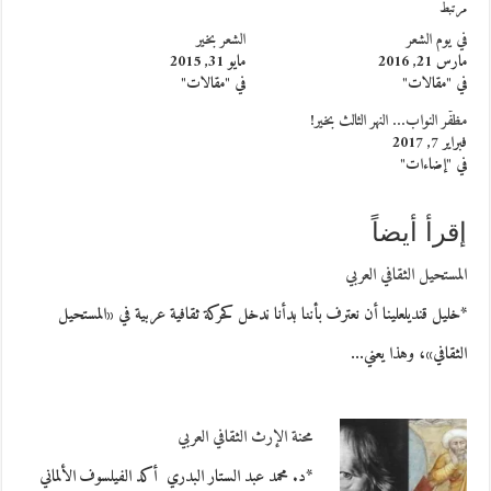
مرتبط
في يوم الشعر
الشعر بخير
مارس 21, 2016
مايو 31, 2015
في "مقالات"
في "مقالات"
مظفّر النواب… النهر الثالث بخير!
فبراير 7, 2017
في "إضاءات"
إقرأ أيضاً
المستحيل الثقافي العربي
*خليل قنديلعلينا أن نعترف بأننا بدأنا ندخل كحركة ثقافية عربية في «المستحيل
الثقافي»، وهذا يعني…
محنة الإرث الثقافي العربي
*د. محمد عبد الستار البدري أكد الفيلسوف الألماني