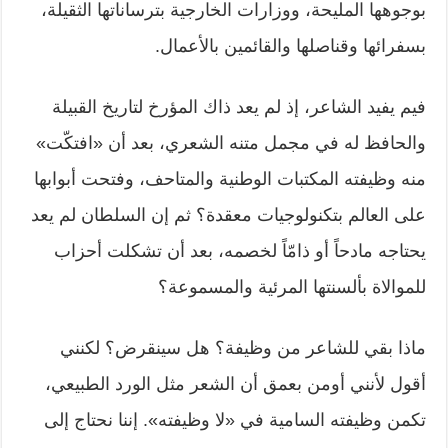
بوجوهها المليحة، ووزارات الخارجية بترساناتها الثقيلة،
بسفرائها وقناصلها والقائمين بالأعمال.
فيم يفيد الشاعر، إذ لم يعد ذاك المؤرخ لتاريخ القبيلة
والحافظ له في مجمل متنه الشعري، بعد أن «افتكّت»
منه وظيفته المكتبات الوطنية والمتاحف، وفتحت أبوابها
على العالم بتكنولوجيات معقدة؟ ثم إن السلطان لم يعد
يحتاجه مادحاً أو ذامّاً لخصمه، بعد أن تشكلت أحزاب
للموالاة بألسنتها المرئية والمسموعة؟
ماذا بقي للشاعر من وظيفة؟ هل سينقرض؟ لكنني
أقول لأنني أومن بعمق أن الشعر مثل الورد الطبيعي،
تكمن وظيفته السامية في «لا وظيفته». إننا نحتاج إلى