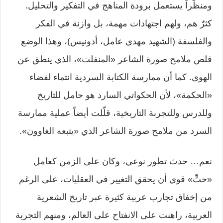
ومنظّراً يستعمل برودة المناهج في التفكير والتحليل.
كثرٌ هم، ولهم اجتهادات مهمة، بل وازنة في الفكر
والفلسفة (الشهيد مهدي عامل، أدونيس)، وهذا الوضع
قلص ملامح صورة الشاعر «المنفلت»، الذي ينطق عن
الهوى. كما أن ممارسة الكتابة السردية انتماء لفضاء
«الحكمة»، لأن الحكواتي السارد هو حامل للتاريخ
وللدرس وللتجربة التاريخية، قلّلت أيضاً عملية ممارسة
السرد من ملامح صورة الشاعر الذي «يتبعه الغاوون».
نعم… حدث تطور نوعي، وكان على الزمن كعامل
«حتٍّ» قوي أن يحقق التغيير في العقليات، على الرغم
من إخفاق تجارب عربية كثيرة عبر تاريخ الشعرية
العربية، راهنت على الانفتاح على العالم، ومنهم التجربة