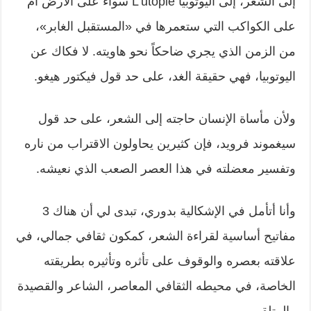
إلى الشعر، إلى اليوتوبيا L’utopie سواء على الأرض أم
على الكواكب التي ستعمرها في «المستقبل الغابر»،
من الزمن الذي يجري ضاحكاً نحو هاويته. لا فكاك عن
اليوتوبيا، فهي حقيقة الغد، على حد قول فيكتور هيغو.
ولأن مأساة الإنسان حاجته إلى الشعر، على حد قول
سيغموند فرويد، فإن كثيرين يحاولون الاقتراب من ناره
وتفسير معضلته في هذا العصر الصعب الذي نعيشه.
وأنا أتأمل في الإشكالية بدوري، تبدى لي أن هناك 3
مفاتيح أساسية لقراءة الشعر، كمكون ثقافي جمالي، في
علاقته بعصره والوقوف على تأثره وتأثيره بطريقته
الخاصة، في محيطه الثقافي المعاصر، الشاعر والقصيدة