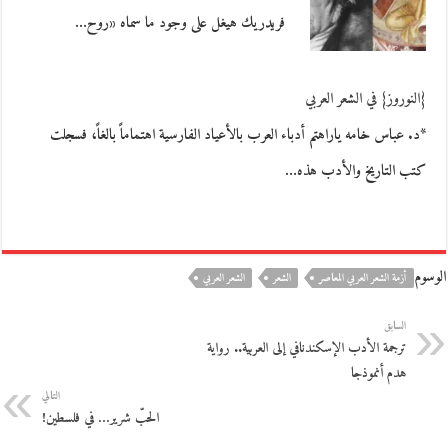
فريدريك هيغل على وجود ما سماه «روح…
{النوروز} في الشعر العربي
*د. عباس خامه ياراهتم أدباء العرب بالأعياد الفارسية اهتماماً بالغاً، فسجلت
كتب التاريخ والأدب هذه…
الوسوم
أزمة الشعر العربي المعاصر
الشعر
الشعر العربي
السابق
ترجمة الأدب الإسكندنافي إلى العربية.. رواية
هدم أنموذجا
التالي
الحبّ شرير… في فلسطين!