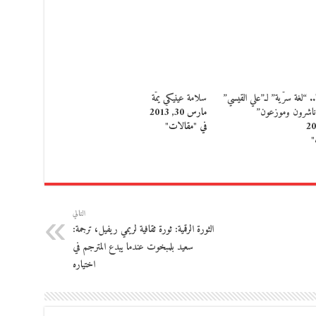
 “لغة سرّية” لـ”علي القيسي”
سلامة عينيكي يمّة
ناشرون وموزعون”
مارس 30, 2013
في "مقالات"
"
التالي
الثورة الرقمية: ثورة ثقافية لريمي ريفيل، ترجمة:
سعيد بلمبخوت عندما يبدع المترجم في
اختياره