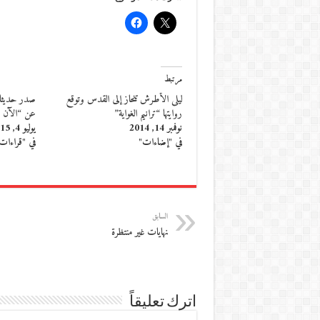
مرتبط
ليلى الأطرش تنحاز إلى القدس وتوقع
صدر حديثا..
روايتها “ترانيم الغواية”
عن “الآن 
نوفمبر 14, 2014
يوليو 4, 2015
في "إضاءات"
في "قراءات
السابق
نهايات غير منتظرة
اترك تعليقاً