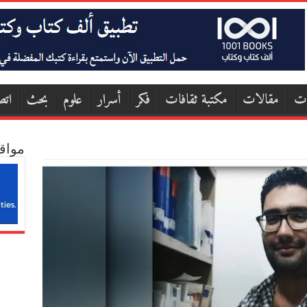
ات
مقالات
مكتبة ثقافات
فكر
أسرار
علوم
بحث
اتص
مواق