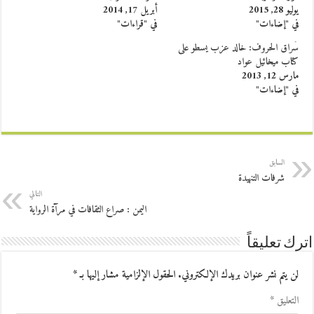
يوليو 28, 2015
أبريل 17, 2014
في "إضاءات"
في "قراءات"
سُراق الحروف: خالد عزب يسطو على
كتاب ميخائيل عواد
مارس 12, 2013
في "إضاءات"
السابق
شرفات التنهيدة
التالي
اليمن : صراع الثقافات في مرآة الرواية
اترك تعليقاً
لن يتم نشر عنوان بريدك الإلكتروني.
الحقول الإلزامية مشار إليها بـ
*
التعليق
*