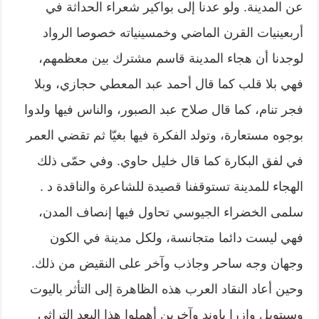
عن المدينة. ولو عدنا إلى بواكير شعراء الحداثة في
أربعينيات القرن الماضي وخمسينياته خصوصا الرواد
لوجدنا أن هجاء المدينة قاسم مشترك بين معظمهم،
فهي بلا قلب كما قال أحمد عبد المعطي حجازي، وبلا
فجر تنام، كما قال صلاح عبد الصبور، والناس فيها ولدوا
بوجوه مستعارة، وتولد الفكرة فيها بغيّا ثم تقضي العمر
في لفق البكارة كما قال خليل حاوي. وفي حمّى ذلك
الهجاء للمدينة تستوقفنا قصيدة للشاعرة والناقدة د .
سلمى الخضراء الجيوسي تحاول فيها إنصاف المدن،
فهي ليست دائما متجانسة، ولكل مدينة في الكون
وجهان وجه ساحر وجاذب وآخر على النقيض من ذلك.
وحين أعاد النقاد العرب هذه الظاهرة إلى التأثر باليوت
وسيتويل وازرا باوند وآخرين أهملوا هذا البعد التراثي