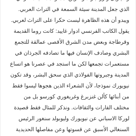
الذي جعل المدينة سيئة السمعة في التراث العربي.
ويبدو أن هذه الظاهرة ليست حكرا على التراث لعربي.
يقول الكاتب الفرنسي ادوار غاييد: كانت روما القديمة
وقرطاجة وبعض مدن الشرق الأقصى عمالقة للتجمع
البشري وصادف الإنسان فيها ما تصادفه الجرذان في
مستعمرات تجمعها لكن ما استجد في عصرنا هو اتساع
المدينة وجبروتها الفولاذي الذي سحق البشر، وقد تكون
نيويورك نموذجا، لأن الشعراء الذين هجوها ليسوا فقط
من أبنائها كألن غنزبرغ وغريغوري كورسو بل من
مختلف القارات والثقافات. ونذكر للمثال فقط قصيدة
لوركا الاسباني عن نيويورك وليوبولد سنغور الرئيس
السنغالي الأسبق عن قسوتها وعن مفاصلها الحديدية