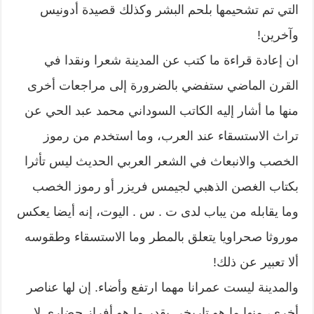
التي تم تشحيمها بلحم البشر وكذلك قصيدة أدونيس
وآخرين!
ان إعادة قراءة ما كتب عن المدينة شعرا ونقدا في
القرن الماضي ستفضي بالضرورة إلى مراجعات أخرى
منها ما أشار إليه الكاتب السوداني محمد عبد الحي عن
تراث الاستسقاء عند العرب، وما استخدم من رموز
الخصب والانبعاث في الشعر العربي الحديث ليس تأثرا
بكتاب الغصن الذهبي لجيمس فريزر أو رموز الخصب
وما يقابله من يباب لدى ت . س . اليوت، إنه أيضا يعكس
موروثا صحراويا يتعلق بالمطر وما الاستسقاء وطقوسه
ألا تعبير عن ذلك!
والمدينة ليست عمرانا مهما ارتفع وأضاء. إن لها عناصر
أخرى، منها ما هو تاريخي بقدر ما هو أفراز حضاري لا