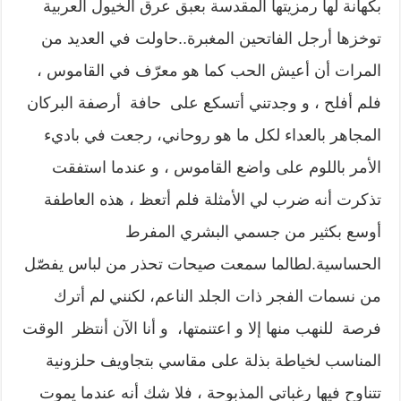
بكهانة لها رمزيتها المقدسة بعبق عرق الخيول العربية
توخزها أرجل الفاتحين المغبرة..حاولت في العديد من
المرات أن أعيش الحب كما هو معرّف في القاموس ،
فلم أفلح ، و وجدتني أتسكع على حافة أرصفة البركان
المجاهر بالعداء لكل ما هو روحاني، رجعت في باديء
الأمر باللوم على واضع القاموس ، و عندما استفقت
تذكرت أنه ضرب لي الأمثلة فلم أتعظ ، هذه العاطفة
أوسع بكثير من جسمي البشري المفرط
الحساسية.لطالما سمعت صيحات تحذر من لباس يفصّل
من نسمات الفجر ذات الجلد الناعم، لكنني لم أترك
فرصة للنهب منها إلا و اعتنمتها، و أنا الآن أنتظر الوقت
المناسب لخياطة بذلة على مقاسي بتجاويف حلزونية
تتناوح فيها رغباتي المذبوحة ، فلا شك أنه عندما يموت