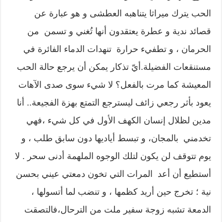
الحب يترك ميراثا يتناهبه العطشى و هو عبارة عن
قصائد ندية و عطرة يعتقدون أنها تُغني و تسمن من
الحرمان ، و تطفيء حرارة تنهدات الدماء الفائرة في
مستنقعات الفضيلة.أيّ تذكار يمكن أن يرجع حالة الحب
المعيشة كما مرت بالفعل؟ لا شيء سوى صدى الآهات
يعود بأثر رجعي زائف ليسترجع التمتع بهزة الفجيعة.. أنا
مدين لظلال إنسان الكهف الأول في كل شيء ،فهي
تخدمني بالمجان، و تبسط أياديها دون سابق طلب ، و
يوم تتوقف لن يكون لتلك الوجوه الملهمة أدنى سحر . لا
أستطيع أن أعد المرات التي تخون دمعتي عيني بحسن
نية ؛ تخرج حين أريد كظمها ، و تنضب لما أتسولها ،
الدمعة تشبه زوجة سفير ملت من الترحال،فالتصقت