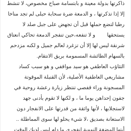
ذاكرتها بدولة معينة و بابتسامة صباح مخصوص، لا تنشط
إلا إذا تذكرتها ، و الدمعة ضرة سحابة حبلى لم تجد مناخا
رطبا لتضع حملها قبل أن تجهض على جبل صلد لا
يستحقها و لا تنفعه،حين تنفجر الدمعة تحاكي انعتاق
شرنقة ليس لها إلا أن تزغرد لعالم جميل و لكنه مزدحم
بالسهام الطائشة المسمومة بريق الانتقام.
التثاؤب العاطفي هو سيد مواقفي و هو سبب كساد
مشاريعي العاطفية الأصلية، لأن القنبلة الموقوتة
المسجونة وراء قفصي تنتظر زيارة رعشة روحية في
جفون إحداهن يوما ما ، و لكنها لا تقوم بأدنى جهد
لاستجلابها ، لأنها واثقة من قدرتها على الانفجار دون
الاستعانة بصديق ،لا شيء يحلو لها سوى المماطلة ..
أيتها المضغة النووية انفجري ما دام ليس لديك الوقت