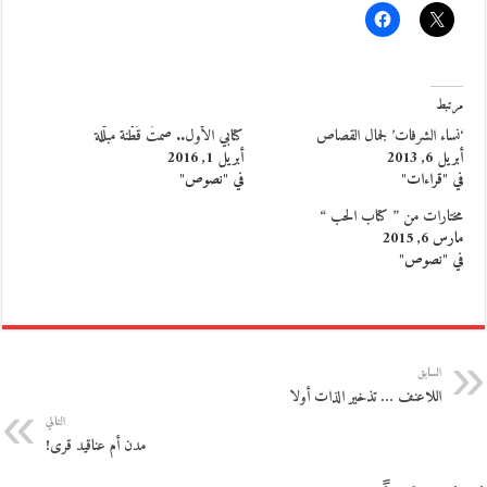
مرتبط
‘نساء الشرفات’ لجمال القصاص
كتابي الأول.. صمتُ قُطْنة مبلّلة
أبريل 6, 2013
أبريل 1, 2016
في "قراءات"
في "نصوص"
مختارات من ” كتاب الحب “
مارس 6, 2015
في "نصوص"
السابق
اللاعنف … تذخير الذات أولا
التالي
مدن أم عناقيد قرى!