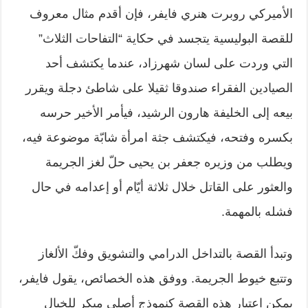
الأميركي روبرت هنري فايفر، فإن أقدم مثال معروف
للقصة البوليسية يتجسد في حكاية “التفاحات الثلاث”
التي وردت على لسان شهرزاد، عندما يكتشف أحد
الصيادين الفقراء صندوقا ثقيلا على شاطئ دجلة ويقرر
بيعه إلى الخليفة هارون الرشيد، فيأمر الأخير حرسه
بكسره وفتحه، فيكتشف جثة امرأة شابّة موضوعة فيه،
ويطلب من وزيره جعفر بن يحيى حلّ لغز الجريمة
والعثور على القاتل خلال ثلاثة أيّام أو إعدامه في حال
فشله بالمهمة.
وتبدأ القصة بالتداخل الدرامي والتشويق وفكّ الألغاز
وتتبع خيوط الجريمة. ووفق هذه الخصائص، يقول فايفر،
يمكن اعتبار هذه القصة كنموذج أصلي مبكر للخيال