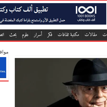
ات
مقالات
مكتبة ثقافات
فكر
أسرار
علوم
بحث
اتص
مواق