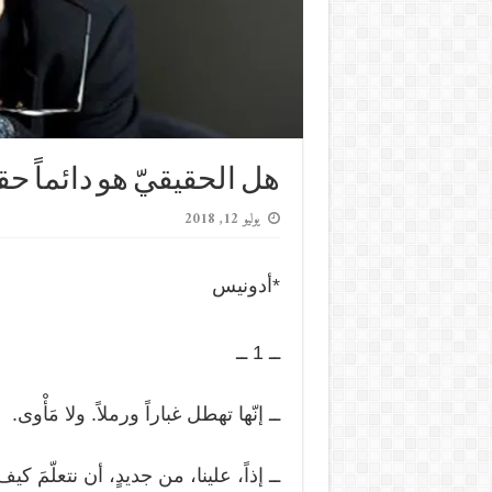
هل الحقيقيّ هو دائماً حق
يوليو 12, 2018
*أدونيس
ــ 1 ــ
ــ إنّها تهطل غباراً ورملاً. ولا مَأْوى.
ــ إذاً، علينا، من جديدٍ، أن نتعلّمَ كيف ن