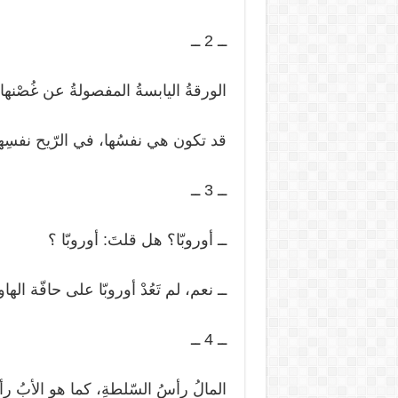
ــ 2 ــ
الورقةُ اليابسةُ المفصولةُ عن غُصْنها،
قد تكون هي نفسُها، في الرّيح نفسِها
ــ 3 ــ
ــ أوروبّا؟ هل قلتَ: أوروبّا ؟
ــ نعم، لم تَعُدْ أوروبّا على حافّة ال
ــ 4 ــ
المالُ رأسُ السّلطةِ، كما هو الأبُ رأ