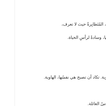
 المُتَطايِرةُ حيث لا تعرف،
، وسادةً لرأسِ الحياة.
هاوية. تكاد أن تصبح هي نفسُها، الهاوية.
سُ العائلة.