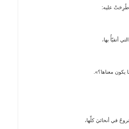
طُرِحَتْ عليه:
ي أتفيّأُ بها،
ا يكون معناها؟».
حُ في أنحائيَ كلِّها،