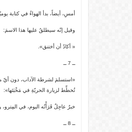
أمسِ، أيضاً، بدأ الهواءُ في كتابة يوميّ
وقيل إنّه سيطلقُ عليها هذا الاسمَ:
« أكادُ أن أختنق».
ــ 7 ــ
«استسلمَ لشرطة الآداب، دون أيّ مقاو
تُخطِّط لزيارة الحريّةِ في مَخْبَئها»:
خبرٌ عاجِلٌ قَرَأْتُه اليوم، في المِتر
ــ 8 ــ