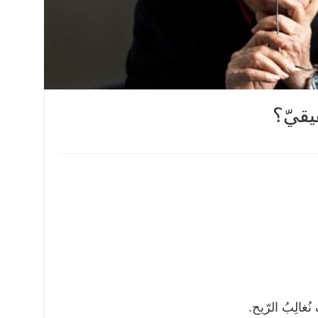
يقيّ؟
ُغالِبُ الرّيح.