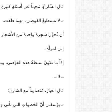
قال الشّارعُ، مُجيباً عن أسئلةٍ كثيرةٍ 
« لا تستطيعُ الفوضى، مهما طَغَت،
أن تُحوِّلَ شجرةً واحدةً من الأشجار الت
إلى امرأة.
إذاً ما تكونُ سلطةُ هذه الفوْضى، وم
ــ 9 ــ
قال الغبارُ، مُتَضامِناً مع الشارع:
« يؤسفني أنّ الخطواتِ التي تأتي وترو