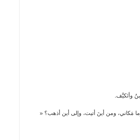
ضِنُ وأتَكيَّف.
 وما مَكاني، ومن أينَ أتيت، وإلى أين أذهب؟ «