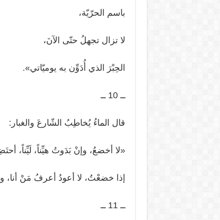
باسم الحرّيّة،
لا تزال تجهلُ حتّى الآنَ،
الحِبْرَ الذي أُدَوِّن به يوميّاتي».
ــ 10 ــ
قال الماءُ يُخاطِبُ الشّارعَ والغبار:
«لا أخضعُ، وإنْ بَدَوتُ هيِّناً، لَيِّناً، أحتَ
إذا خضعْتُ، لا أعودُ أعرفُ مَنْ أنا،
ــ 11 ــ