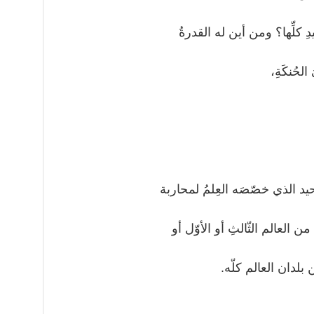
يدِ كلِّها؟ ومن أين له القدرةُ
الحُنكَةِ،
وحيد الذي خصّصَه العِلمُ لمحاربة
 من العالم الثّالثِ أو الأوّل أو
ن بلدان العالم كلّه.