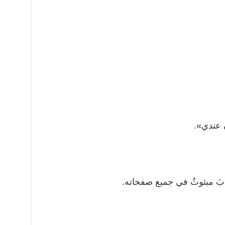
ون عندي».
وابَ مبثوثٌ في جميع صفحاته.