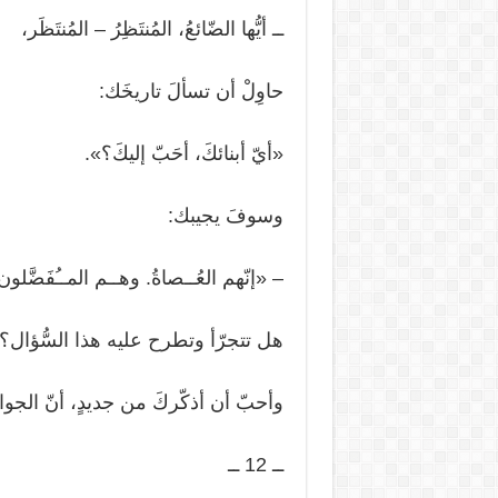
ــ أيُّها الضّائعُ، المُنتَظِرُ – المُنتَظَر،
حاوِلْ أن تسألَ تاريخَك:
«أيّ أبنائكَ، أحَبّ إليكَ؟».
وسوفَ يجيبك:
– «إنّهم العُــصاةُ. وهــم المــُفَضَّل
هل تتجرّأ وتطرح عليه هذا السُّؤال؟
وأحبّ أن أذكّركَ من جديدٍ، أنّ الج
ــ 12 ــ