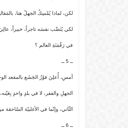
لكن، لماذا يُمْسِكُ الجهلُ هنا، بالمَقال
لكي يُنَصِّب نفسَه تاجراً، خبيراً، عالِيَ 
في رَقْمَنَةِ العالم ؟
ــ 5 ــ
أمسِ، أُعلِنَ فوْزُ الجَشَع بالمقعد ال
الجهلِ والفقر، لا في بلدٍ واحدٍ بِعَيْنه،
الثّاني، وإنّما في الأغلبيّة السّاحقة م
ــ 6 ــ