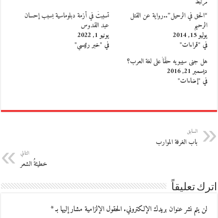
مرتبط
“الحق في الرحيل”..رواية عن القتل
تسببتُ في أزمة دبلوماسية بسبب إحسان
الرحيم
عبد القدوس
يوليو 15, 2014
يونيو 1, 2022
في "قراءات"
في "خبر رئيسي"
هل جنى سيبويه حقّاً على لغة العرب؟
ديسمبر 21, 2016
في "إضاءات"
السابق
باب الغرفة الموارب
التالي
خطيئةُ الشعر
اترك تعليقاً
لن يتم نشر عنوان بريدك الإلكتروني.
الحقول الإلزامية مشار إليها بـ
*