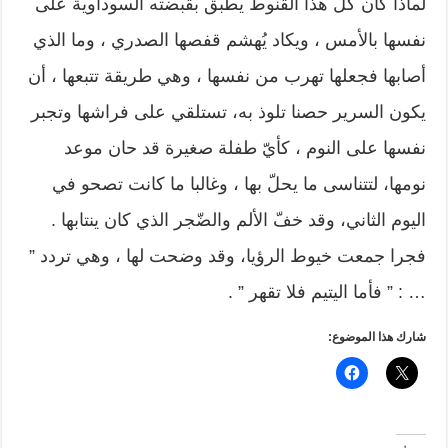
لماذا كان كل هذا القنوط يطبق بقبضته السوداوية على
نفسها بالأمس ، ويكاد يُهشم قفصها الصدري ، وما الذي
أصابها فجعلها تهرب من نفسها ، وهي طريقة تتبعها ، أن
يكون السرير حصنا تلوذ به، تستلقي على فراشها وتجبر
نفسها على النوم ، كأيّ طفلة صغيرة قد حان موعد
نومها، لتتناسى ما يحلّ بها ، وغالبا ما كانت تصحو في
اليوم الثاني، وقد خفّ الألم والضّجر الذي كان ينتابها .
فجرا جمعت خيوط الرؤيا، وقد وضحت لها ، وهي تردد ”
… : ” فأما اليتيم فلا تقهر ” .
شارك هذا الموضوع: