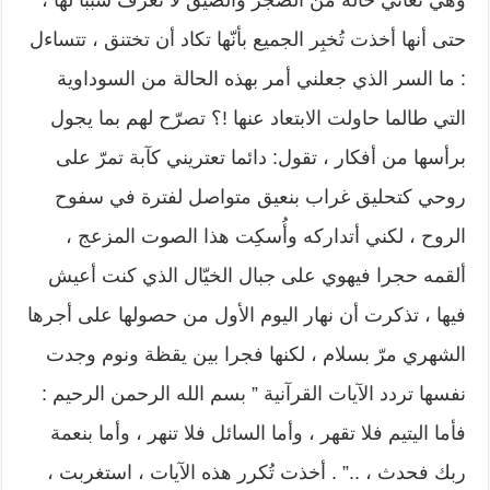
وهي تعاني حالة من الضّجر والضّيق لا تعرف سببا لها ،
حتى أنها أخذت تُخبِر الجميع بأنّها تكاد أن تختنق ، تتساءل
: ما السر الذي جعلني أمر بهذه الحالة من السوداوية
التي طالما حاولت الابتعاد عنها !؟ تصرّح لهم بما يجول
برأسها من أفكار ، تقول: دائما تعتريني كآبة تمرّ على
روحي كتحليق غراب بنعيق متواصل لفترة في سفوح
الروح ، لكني أتداركه وأُسكِت هذا الصوت المزعج ،
ألقمه حجرا فيهوي على جبال الخيّال الذي كنت أعيش
فيها ، تذكرت أن نهار اليوم الأول من حصولها على أجرها
الشهري مرّ بسلام ، لكنها فجرا بين يقظة ونوم وجدت
نفسها تردد الآيات القرآنية ” بسم الله الرحمن الرحيم :
فأما اليتيم فلا تقهر ، وأما السائل فلا تنهر ، وأما بنعمة
ربك فحدث ، ..” . أخذت تُكرر هذه الآيات ، استغربت ،