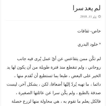
لم يعد سرا
يوليو 11, 2018
خاص- ثقافات
* خلود البدري
لم تكُن ممن يتقاعس عن أيّ عمل يُرى فيه جانب
روحاني ، ولم تنقطع منذ فترة طويلة من أن يكون لها يد
الخير على البعض ، طبعا بما تستطيع أن تُقدم منها ،
دائما ، ما تهبه يُردّ إليّها أضعافا، لكن ، بشكل آخر، ليست
صدفة بالطبع ، ولم يكُن سرا عن عائلتها الصغيرة ،
فالكل يعلم ما تقوم به ، هي محاولة منها لزرع خصلة