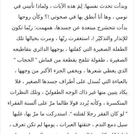
وبدأت تحدث نفسها: لِمَ هذه الآيات ، ولماذا تأتيني في
نومي ، وها أنا أنطق بها في صحوتي !؟ وكأن روحها
بدأت تتحشرج مبتعدة عن جسدها، همهمت: ربّما تكون
للإنذار والتذكيّر !، استغفرت ربّها ، ومرت بخيالها تلك
الطفلة الصغيرة التي كفلتها ، بوجهها الدائري بتقاطيعه
الصغيرة ، طفولة تتلفح بقطعة من قماش ” الحجاب ”
الذي يغطي شعرها ، ويخفي الجزء الأكبر من وجهها ،
بالعباءة التي تُسدل على أطراف جسدها الصغير ، فلا
يكاد يتبين منها غير ذاك الوجه الطفوليّ ، وتلك النظرات
المنكسرة ، وكأنه يُردد قولا طالما مرّ على ألسنة الفقراء
” لو كان الفقر رجلا لقتلته “. استدركت ما مرّ بها، غلبها
سيل دمع الندم ، خنقتها العبرات ، يومها لم تكن تعرف ،