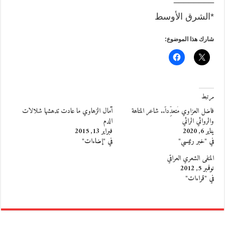
*الشرق الأوسط
شارك هذا الموضوع:
مرتبط
فاضل العزاوي مُتعدِّداً.. شاعر المتاهة
آمال الزهاوي ما عادت تدهشها شلالات
والروائي الرائي
الدم
يناير 6, 2020
فبراير 13, 2015
في "خبر رئيسي"
في "إضاءات"
المنفى الشعري العراقي
نوفمبر 5, 2012
في "قراءات"