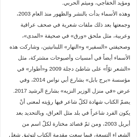
ومؤيد الخفاجي، وميثم الحربي.
وهذه الأسماء بدأت بالنشر والظهور منذ العام 2003،
وجمعتها بعد ذلك ملفات شعرية في صحف عراقية
وعربية، مثل ملحق «ورق» في صحيفة «المدى»،
وصحيفتي «السفير» و«النهار» اللبنانيتين، وشاركت هذه
الأسماء أيضاً في أمسيات وأصبوحات مشتركة، مثل
«الشعر توّاً» على شاطئ دجلة 2009 و«أطوار» في
مؤسسة «برج بابل» بشارع أبي نواس 2014، وفي
عرض «في منزل الوزير النزيه» بشارع الرشيد 2017.
يضمّ الكتاب شهادة لكلّ شاعر فيها رؤيته لمعنى أنْ
يكون الفرد شاعراً في بلد مثل العراق، وبالتحديد بعد
أبريل 2003، ومن ثمّ قصائد مختارة لكلّ اسم من
الشعراء التسعة، فيما سعت مقدمة الكتاب لتوثيق شغل