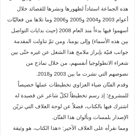
هذه الجماعة استناداً لظهورها ونشرها للقصائد خلال
أعوام 2003 و2004 و2005 و2006 وما تلاها من فعاليّات
أسهموا فيها بدءاً منذ العام 2008 (حيث بدايات التواصل
بين هذه الأسماء) وإلى يومنا، ومن ثمّ تناولت المقدمة
جوانب فنيّة بإبراز ملامح هذا الشغل عن غيره حتّى بين
شعراء الانطولوجيا أنفسهم، من خلال نماذج من
نصوصهم التي نشرت ما بين 2003 و2018.
وقدم الفنّان ضياء العزاوي تخطيطات عملها خصيصاً
للمشروع؛ إذ رسم تخطيطاً لكلّ شاعر عن قصيدة له
اشترك فيها بالكتاب، فضلاً عن لوحة الغلاف التي تزيّن
الإصدار بلمسات وبألوان هذا الفنّان.
ومما نقرأه على الغلاف الأخير: «هذا الكتاب، هو وثيقة