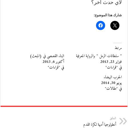
لأي حدث آخر؟
شارك هذا الموضوع:
مرتبط
” سلطانات الرمل ” والرواية المعرفية
البناء القصصي في (المبعث)
فبراير 23, 2013
أكتوبر 6, 2013
في "قراءات"
في "قراءات"
الحرب البيضاء
يونيو 30, 2014
في "مقالات"
السابق
أنطولوجيا أدبية لكرة القدم