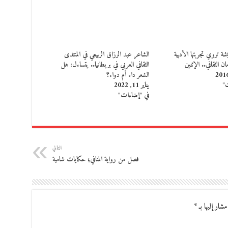
شة تروي تجربتها الأدبية
الشاعر عبد الرزاق الربيعي في المنتدى
 الثقافي.. الإثنين
الثقافي العربي في بريطانيا.. يتساءل: هل
الشعر داء أم دواء؟
ت"
يناير 11, 2022
في "إضاءات"
التالي
فصل من رواية المنافي؛ حكايات شامية
مشار إليها بـ
*