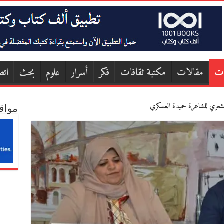
ات
مقالات
مكتبة ثقافات
فكر
أسرار
علوم
بحث
اتص
لشعري للشاعرة حميدة العسكري
مواق