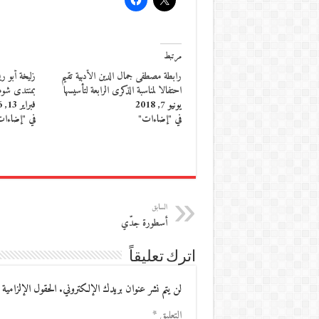
مرتبط
رابطة مصطفى جمال الدين الأدبية تقيم
زليخة أبو ري
احتفالا لمناسبة الذكرى الرابعة لتأسيسها
بمنتدى شومان
يونيو 7, 2018
فبراير 13, 2016
في "إضاءات"
في "إضاءا
السابق
أسطورة جدّي
اترك تعليقاً
لن يتم نشر عنوان بريدك الإلكتروني.
الحقول الإلزامية 
التعليق
*