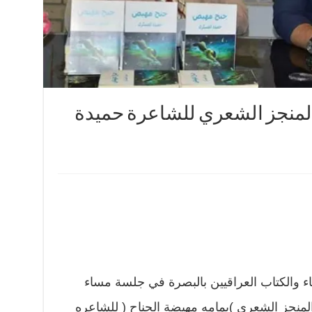
بالمنجز الشعري للشاعرة حميدة
باء والكتاب العراقيين بالبصرة في جلسة مساء
موافق ٢٧/٦/٢٠١٨ توقيع المنجز الشعري )يمامه مهيضة الجناح ( للشاعره