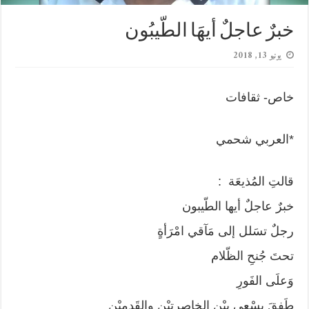
خبرٌ عاجلٌ أيهَا الطّيبُون
يونيو 13, 2018
خاص- ثقافات
*العربي شحمي
قالتِ المُذيعَة :
خبرٌ عاجلٌ أيها الطّيبون
رجلٌ تسَلل إلى مَآقي امْرَأةٍ
تحتَ جُنحِ الظّلام
وَعلَى الفَورِ
طَفِقَ يسْعى بيْن الخاصِرتيْن والقَدميْنِ