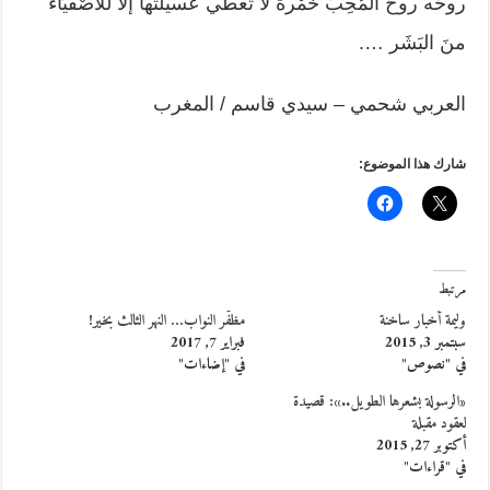
روحُه روحَ المُحِبِّ خمْرةٌ لا تُعطي عَسيلَتها إلاّ للأصْفيَاء
منَ البَشَر ….
العربي شحمي – سيدي قاسم / المغرب
شارك هذا الموضوع:
مرتبط
وليمة أخبار ساخنة
مظفّر النواب… النهر الثالث بخير!
سبتمبر 3, 2015
فبراير 7, 2017
في "نصوص"
في "إضاءات"
«الرسولة بشعرها الطويل..»: قصيدة
لعقود مقبلة
أكتوبر 27, 2015
في "قراءات"