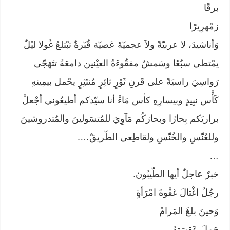
برقًا
زمْهرِيرًا
وَأناشيدَ، لا عربيّةً ولاَ عجميّةَ عَصيّة قُبّرةٌ تبْتلعُ غُولا ليْلٌ
يمْتطي سبُعًا وسَمشٌ مفقُوءَةُ العيْنين دامعَةً تتَهَجّى
رَواسِيَ راسيَةً على قَرنِ ثَوْرٍ ثائِرٍ مُنتَثِرٍ يحْمل بيمِينهِ
كَأْس نبِيدٍ وبيسارِهِ كأس مَاءْ أنا سيّدكم أطيعُوني أجْعلْ
براريَكم بِحارًا وبحارَكُم مَآوِيَ للمُتسَولينَ والمُتدروشينَ
وللعُنّسِ والخُنّسِ ولقاطِعي الطّريقْ….
…
خبرٌ عاجلٌ أيها الطّيبُون.
رجُلٌ اغْتالَ غفْوةَ امْرَأةٍ
وَحينَ بلغَ المَرامْ
حَملَ عَقيرَتهُ