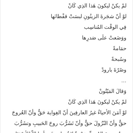
لمْ يكنْ ليكونَ هَذا الذِي كَانْ
لوْ أنّ شجَرةَ الزيتُونِ لبسَتْ قفْطانَها
فِي الوقْت المُناسِب
ووَضَعتْ علَى صَدرِها
حمَامةً
وسُبحةً
وصُرّةَ بارودْ
…
وَقالَ المَيّتُونْ
لمْ يكنْ ليكونَ هَذا الذِي كَانْ
لوْ آمَنَ الأحياءُ غيرُ العارفِينَ أنّ الغِواية حَقٌّ وأنّ العُروجَ
حقٌّ وأنّ النّزُولَ حقٌّ وأنّ تَشَرُّبَ روحَ الحَبيبِ وتشَرُّبَ