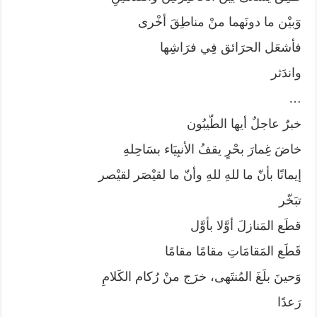
وٓبيْن ما دونَهما منْ مناطِقَ أخْرى
فأشعَل الحرَائق فِي فرَاشِها
واندَثر
…
خبرٌ عاجلٌ أيها الطّيبُون
خاضَ غِمارَ بحْرٍ يقفُ الأنبِيَاء بسَاحِلهِ
إيمانًا بأنّ ما للهِ للهِ وأنّ ما لقيْصَر لقيْصر
تبَخّر
قطَع المَنازلَ أوَّلا بأوَّل
قَطَع المَقامَاتِ مقامًا مقامًا
وَحينَ بلَغَ المُنتَهى، خرَج منْ رُكام الكَلامِ
رَعدًا