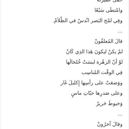
وامْتطَى سَبُعًا
وفِي لمْح البَصر انْدسّ في الظّلاَمْ.
…
قالَ المُعلقُونْ
لمْ يكنْ ليكونَ هَذا الذِي كَانْ
لوْ أنّ الزهْرة لبسَتْ خُلخالَها
فِي الوقْت المُناسِب
ووَضعَتْ على رأسِها إِكليلَ غَار
وعلى صَدرِها حبّاتِ ماسٍ
وَخيوطَ حَريرْ
…
وقالَ آخرُونْ