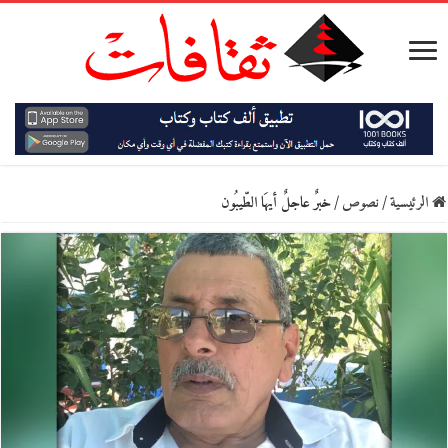
الرئيسية
/
نصوص
/
خبرٌ عاجلٌ أيهَا الطّيبُون