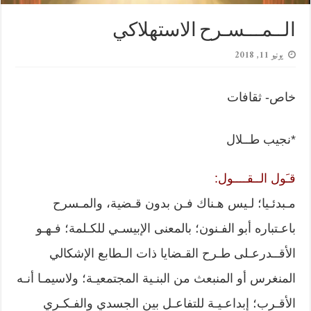
الــمـــسـرح الاستهلاكي
يونيو 11, 2018
خاص- ثقافات
*نجيب طــلال
قـَول الــقــــول:
مـبدئـيا؛ لـيس هـناك فـن بدون قـضية، والمـسرح
باعـتباره أبو الفـنون؛ بالمعنى الإبيسـي للكـلمة؛ فـهـو
الأقــدرعـلى طـرح القـضايا ذات الـطابع الإشكالي
المنغرس أو المنبعث من البنـية المجتمعيـة؛ ولاسيمـا أنـه
الأقـرب؛ إبداعـيـة للتفاعـل بين الجسدي والفـكـري