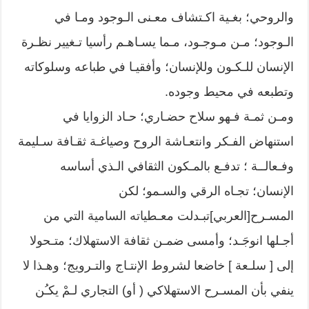
والروحي؛ بغـية اكـتشاف معـنى الـوجود ومـا في
الـوجود؛ مـن مـوجـود، مـما يسـاهـم رأسيا تـغيير نظـرة
الإنسان للـكـون وللإنسان؛ وأفقيـا في طباعه وسلوكاته
وتطبعه في محيط وجوده.
ومـن ثمـة فـهو سلاح حضـاري؛ حـاد الزوايا في
استنهاض الفـكر وانتعـاشة الروح وصياغـة ثقـافة سـليمة
وفـعالــة ؛ تدفـع بالمـكون الثقافي الـذي أساسه
الإنسان؛ تجـاه الرقي والسـمو؛ لكن
المسـرح[العربي]تبـدلت معـطياته السامية التي من
أجـلها انوجَـد؛ وأمسى ضمـن ثقافة الاستهلاك؛ متـحولا
إلى [ سلـعة ] خاضعا لشروط الإنتـاج والتـرويج؛ وهـذا لا
ينفي بأن المسـرح الاستهلاكي ( أو) التجاري لـمْ يكـُن