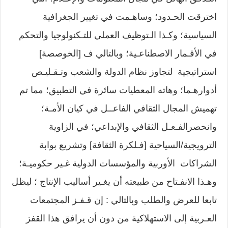
اخترقت الحـدود؛ وساهـمت في تغيير الجغرافية
السياسية؛ وكـذا الـتوظيف العملي للتـكنولوجيا والتحكم
في الأقـمار الاصطناعـية؛ وبالتالي ف [الخوصصة]
استراتيجية لتجاوز نظام الدولة والشعب وتـقـليـص
أدوارهـما؛ وهاته المعطيات سائرة في التطبيق؛ مما تم
تهميش المجال الثقافي الفاعــل في كيان الأمـة؛
وانحصرالفـعـل الثقافي والإبداعي؛ في الزاوية
الترويجية/السياحية [فـلكرة الثقافة] وتشريع بوابة
الشراكات الأوربية والمؤسسات الدولية غـير حكوميـة؛
وهـذا الانفـتاح من طبيعته أن يغـير أساليب الإنتاج ؛ ليظل
تابعا للعرض والطلب وبالتالي : إن قـفـز المجتمعات
العـربية إلى الاستهلاكية من دون أن يرافق هذا القفز