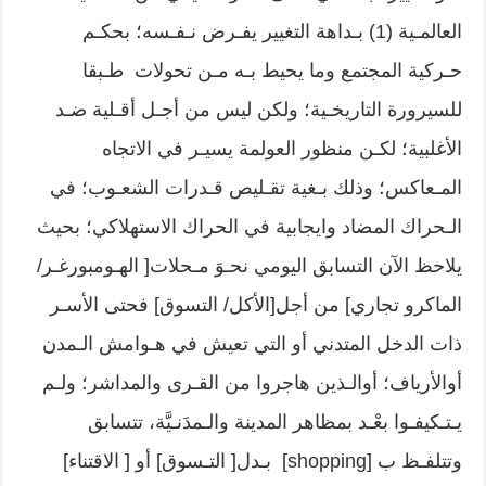
العالمـية (1) بـداهة التغيير يفـرض نـفـسه؛ بحكـم
حـركية المجتمع وما يحيط بـه مـن تحولات طـبقا
للسيرورة التاريخـية؛ ولكن ليس من أجـل أقـلية ضـد
الأغلبية؛ لكـن منظور العولمة يسيـر في الاتجاه
المـعاكس؛ وذلك بـغية تقـليص قـدرات الشعـوب؛ في
الـحراك المضاد وايجابية في الحراك الاستهلاكي؛ بحيث
يلاحظ الآن التسابق اليومي نحـوَ مـحلات[ الهـومبورغـر/
الماكرو تجاري] من أجل[الأكل/ التسوق] فحتى الأسـر
ذات الدخل المتدني أو التي تعيش في هـوامش الـمدن
أوالأرياف؛ أوالـذين هاجروا من القـرى والمداشر؛ ولـم
يـتـكيفـوا بعْـد بمظاهر المدينة والـمدَنـيَّة، تتسابق
وتتلفـظ ب [shopping] بـدل[ التـسوق] أو [ الاقتناء]