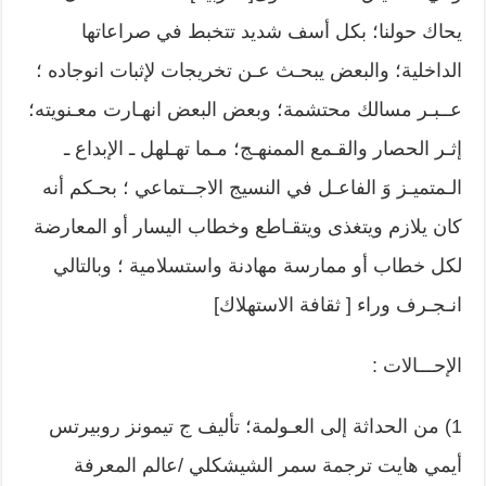
يحاك حولنا؛ بكل أسف شديد تتخبط في صراعاتها
الداخلية؛ والبعض يبحـث عـن تخريجات لإثبات انوجاده ؛
عــبـر مسالك محتشمة؛ وبعض البعض انهـارت معـنويته؛
إثـر الحصار والقـمع الممنهـج؛ مـما تهـلهل ـ الإبداع ـ
الـمتميـز وَ الفاعـل في النسيج الاجــتماعي ؛ بحـكم أنه
كان يلازم ويتغذى ويتقـاطع وخطاب اليسار أو المعارضة
لكل خطاب أو ممارسة مهادنة واستسلامية ؛ وبالتالي
انـجـرف وراء [ ثقافة الاستهلاك]
الإحـــالات :
1) من الحداثة إلى العـولمة؛ تأليف ج تيمونز روبيرتس
أيمي هايت ترجمة سمر الشيشكلي /عالم المعرفة