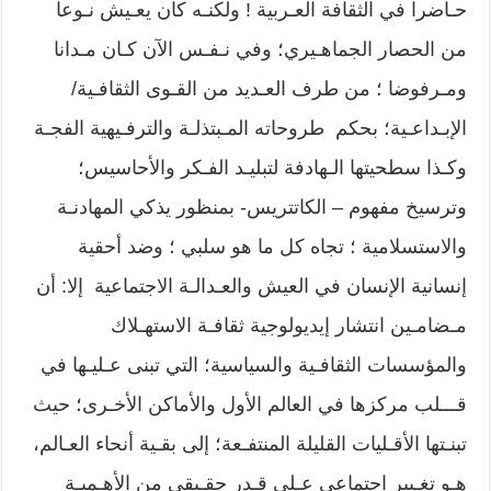
حـاضرا في الثقافة العـربية ! ولكنـه كان يعـيش نـوعا
من الحصار الجماهـيري؛ وفي نـفـس الآن كـان مـدانا
ومـرفوضا ؛ من طرف العـديد من القـوى الثقافـية/
الإبـداعـية؛ بحكم طروحاته المـبتذلـة والترفـيهية الفجـة
وكـذا سطحيتها الـهادفة لتبليـد الفـكر والأحاسيس؛
وترسيخ مفهوم – الكاتتريس- بمنظور يذكي المهادنـة
والاستسلامية ؛ تجاه كل ما هو سلبي ؛ وضد أحقية
إنسانية الإنسان في العيش والعـدالـة الاجتماعية إلا: أن
مـضامـين انتشار إيديولوجية ثقافـة الاستهـلاك
والمؤسسات الثقافـية والسياسية؛ التي تبنى عـليـها في
قـــلب مركزها في العالم الأول والأماكن الأخـرى؛ حيث
تبنـتها الأقـليات القليلة المنتفـعة؛ إلى بقـية أنحاء العـالم،
هـو تغـيير اجتماعي عـلى قـدر حقـيقي من الأهـميـة