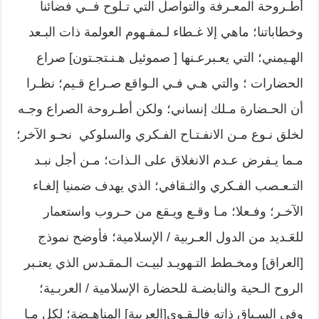
أطـروحة المعـرفة والتواصل التي تـلوح فــي فضائنا
وخطاباتنا؛ ماهي إلا غـطاء لـمفـهوم العولمة ذات البـعد
الهـيمني؛ التي يعـبرعـنها [ صموئيل هـنـتجـتون] صراع
الحضارات ؛ والتي هـي فـي الـواقع صـراع قـيم؛ نظـرا
أن الحـضارة مـلك إنساني؛ ولكن أطـروحة الصراع وجـه
لخلق نـوع مـن الانفـتـاح الفـكري والسلوكي نحـو الآخر؛
مـما يـفرض عـدم الانغلاق على الـذات؛ مـن أجل نبـد
التـعـصب الفـكري والثـقافي؛ الذي يهدف ضمنيا إلغـاء
الآخـر؛ وفـعلا؛ مـا وقـع ويـقع من حـروب واستعمار
للعَـديد من الدول العـربية / الإسلامية؛ فأوضح نموذج
[العراق] ومخـطط التـهويـد لبيـت الـمقـدس الذي يعتـبر
الروح الـحية والنابضـة للحضارة الإسلامية / العربـية؛
وفي السـياق ذاته فالـقـوى[العربية] المناهـضة؛ لكل مـا