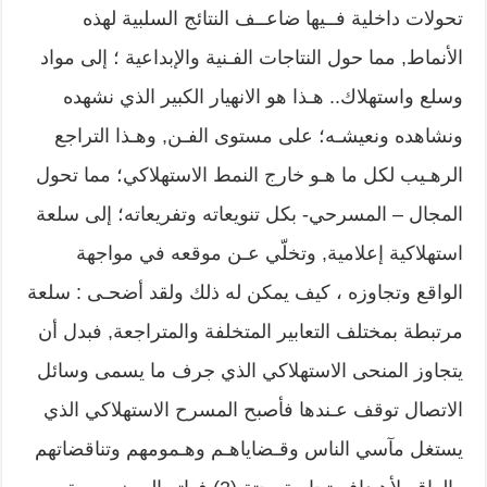
تحولات داخلية فــيها ضاعــف النتائج السلبية لهذه
الأنماط, مما حول النتاجات الفـنية والإبداعية ؛ إلى مواد
وسلع واستهلاك..‏ هـذا هو الانهيار الكبير الذي نشهده
ونشاهده ونعيشـه؛ على مستوى الفـن, وهـذا التراجع
الرهـيب لكل ما هـو خارج النمط الاستهلاكي؛ مما تحول
المجال – المسرحي- بكل تنويعاته وتفريعاته؛ إلى سلعة
استهلاكية إعلامية, وتخلّي عـن موقعه في مواجهة
الواقع وتجاوزه ، كيف يمكن له ذلك ولقد أضحـى : سلعة
مرتبطة بمختلف التعابير المتخلفة والمتراجعة, فبدل أن
يتجاوز المنحى الاستهلاكي الذي جرف ما يسمى وسائل
الاتصال توقف عـندها فأصبح المسرح الاستهلاكي الذي
يستغل مآسي الناس وقـضاياهـم وهـمومهم وتناقضاتهم