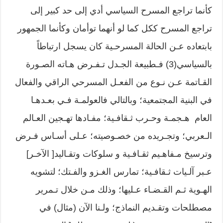
كأنما تراجع المسرح السياسي أدي إلى حد كبير إلى
تراجع المسرح ككل كما لو أنهما توأمان وكأنما الجمهور
بابتعاده عـن الحالة المسرحـية كان يسجل ارتباطاً
بالسياسي(3) فـطبيعة الجـدل تـفـرض هـاته الصـورة
القـاتمة عـن نـوع من الفعـل المسرحي الراقي والفعال
في البنية المجتمعية؛ وبالتالي فالعولمـة فـي بعـدهـا
العام هـجمـة وحـرب ثـقافـية؛ مفـادها تهـجين العـالم
الـعربي؛ وتجـريده من خصـوصيته؛ عـلى أسـاس فـرض
وترسيخ مـفاهـيم ثقـافـية و سلوكات وتقـاليد[ الآخـر]
عـبر آلـيات ثـقافـية؛ تمارس الغـزو والفـتك؛ لتشويه
الهـوية ثـم القـضـاء عـليها؛ وذلك مـن خلال تـمرير
مصطلحات وتقـديم النماذج؛ ولـنا الآن (مثال) في