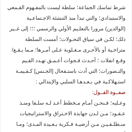
شرط تماسك الجماعة؛ سلطة ليست بالمفـهوم القـمعي
والاستبدادي؛ والتي تبدأ منذ التنشئة الاجـتماعـية
(الوالدين) مرورا بالتعلـيم الأولي والرسمي ؛؛؛ إلى غــير
ذلك؛ لكـن في سياق التحـولات؛ أمست السلطة
متراخـية أو بالأحـرى مـغـلوبة عـلى أمـرها؛ مـما يـقـع/
وقـع انفلات ؛ أحـدث فـجوات أعـمـق تهـدد القـيم
والتـصورات؛ التي أدت باستـفحال [الجـنس] كـقـيمـة
استـهلاكـية في بـعـدهـا السلبي والإبتذالي :
صفــوة القــول:
وعـليه؛ فـنحـن أمـام مـخطط أعـد لـه سلـفا ومنـذ
عـقـود؛ مـن لـدن جهابذة الاخـتراق والاستراتيجيات
منـطلـقـيـن مـن أرضيـة فـكرية بـعـيدة المـدى؛ ومـا