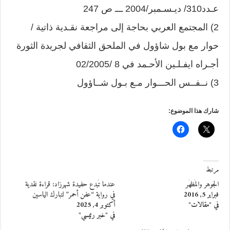
عـدد310/ ديـسـمبر/2004 ـــ ص 247
2) المجتمع العربي بحاجة إلى مراجعة نقـدية ذاتية /
حوار مع بول شاؤول في الملحق الثقافي لجريدة الثورة
أجـراه ايفـلـين الأحـمد في 8 /02/2005
3) نــفــس الحـــوار مـع بـول شــاؤول
شارك هذا الموضوع:
مرتبط
الجوهر والمَظهَر
عندما تُبدع حفيدة شهرزاد: قراءة نقدية
فبراير 5, 2016
في رواية “عفن أحمر” لتبارك الياسين
في "مقالات"
أكتوبر 4, 2025
في "خبر رئيسي"