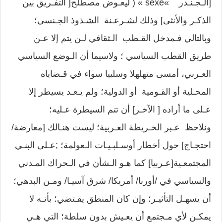
[الـجـنـدر »sexe » ( ليعـوض مصطلح[ التفـريق بين
الذكـر والأنثى] وذلك لشـرعـنة الشـذوذ الجـنسي؛
وبالتالي فـمدخل القـطب الـثقافي لـن يتم إلا عـن
طريق القطب السياسي ؛ ولاسيما أن الـوضع السياسي
العـربي، أمسى متهلهلا وسلبيا سواء في قـضاياه
المحـلية أو القـومية أو الدولية؛ ولم يـعـد يسيطر إلا
عـلى ما أراده [ الآخـر] أن تتم السيطرة عـليه؛
ونلاحظ عـبر الخـريطة العـربية؛ ليست هنـالك [معارضة/
احتجـاج] حول أخطار أوسـلبـيـات الـعولمة؛ ;عـلى البنـي
المجتمعـية[عـربيا] كما هـو الـشأن في الـحراك المـدني
والسياسي في /أوربا/ أمريكا/ شرق آسيـا/ ومـن البدهي؛
أن يسهـل التأثيـر؛ وإن كان المنطق يقـتضي؛ بأنـه لا
يمكـن لأي مـجتمع أن يعـيش بدون سلطة؛ التي هـي