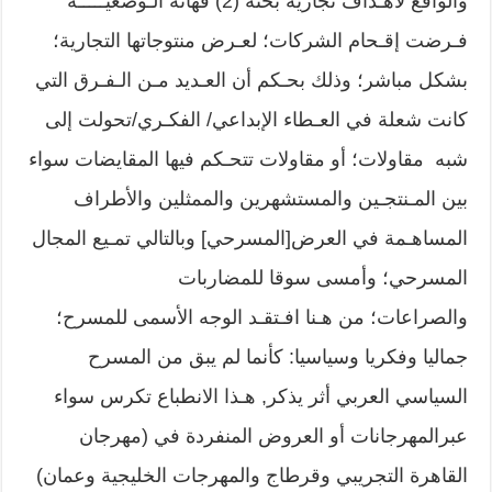
والواقع لأهـداف تجارية بحتة (2) فهاته الـوضعيـــــة
فـرضت إقـحام الشركات؛ لعـرض منتوجاتها التجارية؛
بشكل مباشر؛ وذلك بحـكم أن العـديد مـن الـفـرق التي
كانت شعلة في العـطاء الإبداعي/ الفكـري/تحولت إلى
شبه مقاولات؛ أو مقاولات تتحـكم فيها المقايضات سواء
بين المـنتجـين والمستشهرين والممثلين والأطراف
المساهـمة في العرض[المسرحي] وبالتالي تمـيع المجال
المسرحي؛ وأمسى سوقا للمضاربات
والصراعات؛ من هـنا افـتقـد الوجه الأسمى للمسرح؛
جماليا وفكريا وسياسيا: كأنما لم يبق من المسرح
السياسي العربي أثر يذكر, هـذا الانطباع تكرس سواء
عبرالمهرجانات أو العروض المنفردة في (مهرجان
القاهرة التجريبي وقرطاج والمهرجات الخليجية وعمان)