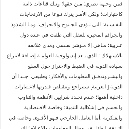
فمن وجـهة نظري: مـن حقها؛ وتلك قناعات ذاتية
كاختيارات؛ ولكن الأمـر يترك نـوعا من الارتجاجات
النفـسـية؛ التي تـؤدي للجـنوح والانحراف؛ ومـا الشذوذ
والجرائم المحيرة للعقل التي طفت في عـدة دول
عـربية؛ مـاهي إلا مـؤشر نفـسي ومدى علائقه
بالاستهلاك ؛ الذي يـعد إيديولوجية العولمـة إضـافة لانتزاع
سـيادة الدولة في الضبط والاحتراز حول السلع
والبشـروتدفـق المعلومات والأفكار؛ وطبيعي جــدا أن
الدولة [ العربية] ستتراجع وتتقـلص قـدرتها لاعـتبارات
داخلية أهمها؛ عـدم تجـدد شرايين الأنظمة والتناوب
والحسم في إشكالية التنمية؛ وخاصة الاقـتصادية
والفـكرية ,أما العامل الخارجي فـهو الأقـوى وخاصة في
التـدفق الهائل في مجال المعلومات والإعـلام؛ التي