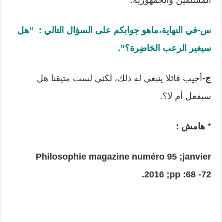
المسلمين والجمهورية.
س-في النهاية،ماهو جوابكم على السؤال التالي
:
“هل
سيغير الرعب الحَاضِرة؟”
.
ج-
أجيب قائلا ينبغي له ذلك، لكني لست متيقنا هل
سيفعل أم لا؟.
*
هامش
:
Philosophie magazine numéro 95 ;janvier
2016 ;pp :68 -72.