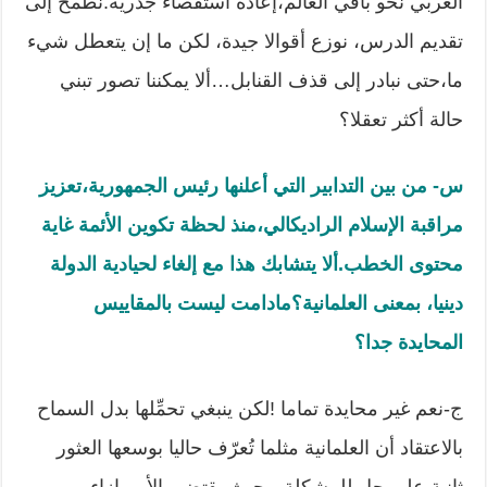
الغربي نحو باقي العالم،إعادة استقصاء جذرية.نطمح إلى
تقديم الدرس، نوزع أقوالا جيدة، لكن ما إن يتعطل شيء
ما،حتى نبادر إلى قذف القنابل…ألا يمكننا تصور تبني
حالة أكثر تعقلا؟
س- من بين التدابير التي أعلنها رئيس الجمهورية،تعزيز
مراقبة الإسلام الراديكالي،منذ لحظة تكوين الأئمة غاية
محتوى الخطب
.
ألا يتشابك هذا مع إلغاء لحيادية الدولة
دينيا، بمعنى العلمانية؟مادامت ليست بالمقاييس
المحايدة جدا؟
ج-نعم غير محايدة تماما !لكن ينبغي تحمِّلها بدل السماح
بالاعتقاد أن العلمانية مثلما تُعرّف حاليا بوسعها العثور