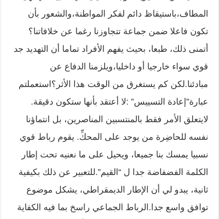
المطاف،باستيقاظ دائم لفكر المواطنة،والشعور بأن
تكون فاعلا ضمن جماعة تتجاوزنا رغما عن خلافاتنا؟
أتمنى ذلك، طبعا، بحيث يفهم الأفراد تماما أن التهديد جد
قوي سواء خارجيا أو داخليا،ويلزمنا الدفاع عن
مبادئنا.لكن كم يستغرق من الوقت هذا الأثر؟استعملتم
عبارة”إعادة التسييس” :لا أعتقد بأنها ستكون دقيقة.
لايتعلق الأمر فقط بالمنتسبين المناصرين، بل انتماؤنا
نفسه للحاضِرة من يوجد على المحكِّ. يقوم رباط قوي
نسبيا يمسك بنا جميعا، ويحيل على ما نعنيه تحت إطار
الكلمة الفضفاضة جدا ل “القيم”.للتعبير عن ذلك بكيفية
ثانية، يبدو لي أن الإطار الديمقراطي، يشكل موضوع
توافق واسع جدا.الرباط الجماعي راسخ بما فيه الكفاية