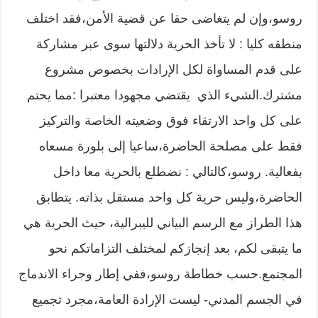
روسو،وإن لم يتغاضى حقا عن قضية الأمن،فقد اختلف
منطقه كليا : لا تأخذ الحرية دلالتها سوى عبر مشاركة
على قدم المساواة لكل الإرادات بخصوص مشروع
مشترك.الشيء الذي يقتضي مجهودا معتبرا :مما يحتم
على كل واحد الارتقاء فوق وضعيته الخاصة والتركيز
فقط على مصلحة الحاضرة،ساعيا إلى بلورة مسعاه
بفعالية. روسو،كالتالي : نضطلع بالحرية معا داخل
الحاضرة،وليس حرية كل واحد مستقل بذاته. يتطابق
هذا الطراز مع الرسم البياني لليبرالية، حيث الحرية هي
ما يتبقى لكم، بعد إنجازكم لمختلف التزاماتكم نحو
المجتمع.حسب خطاطة روسو،ففي إطار وجراء الاندماج
في الجسم المدني- ليست الإرادة العامة،مجرد تجميع