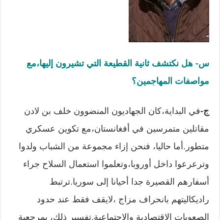
س- هل نكتشف ثانية القطيعة التي تشيرون إليها،مع
مواصفات المهاجمين؟
ج-
في البداية،كان الجهاديون المنضوون خلف بن لادن
مقاتلين متمرسين في أفغانستان،مع تكوين عسكري
متطور.أما حاليا، فنحن إزاء مجموعة من الشباب ولدوا
وترعرعوا داخل أوروبا،وتعلموا استعمال السلاح جراء
أسفارهم القصيرة جدا أحيانا إلى سوريا.ترتبط
راديكاليتهم بانحراف مزاج ،لايقف فقط عند حدود
الصعوبات الاقتصادية والاجتماعية.تفسير ذلك، بمرجعية