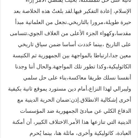
ثانية على حل للمشكلة، بحيث يقتضي الأمر إزاء
الإسلام، إعادة التفكير فيها.لقد بلغتُ هذه الخلاصة بعد
حيرة طويلة،مرورا بالتاريخي.نجعل من العلمانية مبدأ
مقدسا،وكهواء الجزء الأعلى من الغلاف الجوي،تتسامى
على التاريخ ،بينما حُددت أساسا ضمن سياق تاريخي
معين جدا،ارتباطا بالمواجهة بين الجمهورية ثم الكنيسة
الكاثوليكية،وكذا تطور تلك المواجهة.والحال أننا وجدنا
أنفسنا نسلك طريقا معاكسة،بناء على حل سلمي
وليبرالي لهذا النزاع،أمام دين مستورد يموقع ثانية بكيفية
أخرى إشكالية الانطلاق.إذن:ضمان الحرية الدينية مع
الدفاع الكلي عن مبادئ الجمهورية ضد المؤسسات
الدينية التي تنازعها هذا الأمر.الاختلاف الكبير، أن أمكنة
العبادة، كاثوليكية وأخرى، ماثلة هنا، بينما يُحرم