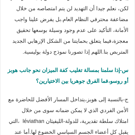
لكن، نعلم جيدا أن التهديد لن يتم امتصاصه من خلال
مضاعفة محترفي النظام العام.بل يفرض علينا واجب
الأمانة، التأكيد على عدم وجود وسيلة بوسعها تحقيق
معجزة،فيما يتعلق بحمايتنا من الشكل الإرهابي الجديد
المتربص بنا.اللهم إذا تصورنا نموذج دولة بوليسية.
س-إذا سلمنا بمسالة تغليب كفة الميزان نحو جانب هوبز
أو روسو،فما الفرق جوهريا بين الاختيارين؟
ج-بالنسبة إلى هوبز،يتداخل المسار الأفضل للحاضرة مع
الأمن الفردي الذي لا يمكن ضمانه سوى من خلال
امتلاك سلطة تقديرية، للدولة-الليفيثان léviathan ،التي
يقبل كل أعضاء الجسم السياسي الخضوع لها.أما عند