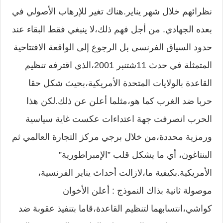
نظرائهم خلال شهر يناير.هناك تغير للإرهاب الأصولي في
بعده الجهادي. من أجل فهم ذلك،لا ينبغي فقط البقاء عند
حدود السياق الفرنسي بل الرجوع إلى الواقعة الافتتاحية
المتمثلة في حدث 11شتنبر 2001،الذي اقترفه تنظيم
القاعدة بالولايات المتحدة الأمريكية،بحيث شكل حقا
حربا ضد الغرب كما هو،مثلما أعلن عن ذلك.لكن هذا
الحرب انصرفت جهة اعتداءات عكست غاية سياسية
ورمزية محددة،من خلال برجي مركز التجارة العالمي ثم
البنتاغون، أي ما يشكل قلب ”الإمبراطورية”
الأمريكية.بكيفية ما،لازالت أحداث يناير الفرنسية،
موصولة ثانية بذاك النموذج : أعلن الأخوان
كواشي،انتسابهما لتنظيم القاعدة،قاما بتنفيذ عقوبة ضد