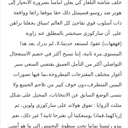
خلف شاشة التلفاز كي يعلن أمامنا بضرورة الانحياز إلى
هوبز ضد روسو،فسيمثل ذلك حقا موقفا رائعا وواقعة
ذات أسلوب قوي تفاجئ كل العالم !سياق يجعلنا نراهن
على أن ساركوزي سيحشر بالمطلق عند زاوية
(قهقهات).عفوا، لنستعد جديتنا،لا، لم ندرك بعد هذا
المستوى.مرة ثانية، إننا نسبح أكثر في خضم الاستعجال
التواصلي أكثر من التأمل العميق.يقتضي السعي سبر
أغوار مختلف المقترحات المطروحة،بما فيها تصورات
اليمين المتطرف،دون خوف كبير من تلاحم الجميع.ولا
ننسى الوضع السابق عن الانتخابات، المحيل على شكل
مثلث الزوايا : تفوق هولاند على ساركوزي ولوبن، ثم
إرباكهما،فماذا بوسعكما أن تقترحا ثانية؟ غير ذلك، نعم
يبدو رئيسنا تماما تحت سطوة التحمس إلى ما هو أمني.