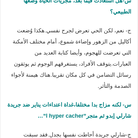
س-هل استعادت فيما بعد، مجريات الحياة وضعها
الطبيعي؟
ج- نعم، لكن الحي تعرض لجرح نفسي.هكذا وُضعت
أكاليل من الزهور وإضاءة شموع، أمام مختلف الأمكنة
التي تعرضت للهجوم، وأيضا كتابة العديد من
العبارات.يتوقف الأفراد، يستغرقهم الوجوم ثم يوثقون
رسائل التضامن في كل مكان تقريبا.هناك هيمنة لأجواء
الصدمة والتأثر.
س- لكنه مزاج بدا مختلفا،غداة اعتداءات يناير ضد جريدة
شارلي إبدو ثم متجر”
l hyper cacher
”
…
ج-شارلي جريدة أحاطت نفسها بجدل.فقد سبقت