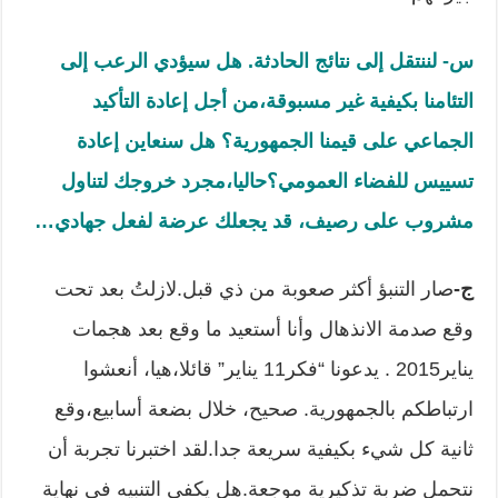
س- لننتقل إلى نتائج الحادثة
.
هل سيؤدي الرعب إلى
التئامنا بكيفية غير مسبوقة،من أجل إعادة التأكيد
الجماعي على قيمنا الجمهورية؟ هل سنعاين إعادة
تسييس للفضاء العمومي؟حاليا،مجرد خروجك لتناول
مشروب على رصيف، قد يجعلك عرضة لفعل جهادي
…
ج-
صار التنبؤ أكثر صعوبة من ذي قبل.لازلتُ بعد تحت
وقع صدمة الانذهال وأنا أستعيد ما وقع بعد هجمات
يناير2015 . يدعونا “فكر11 يناير” قائلا،هيا، أنعشوا
ارتباطكم بالجمهورية. صحيح، خلال بضعة أسابيع،وقع
ثانية كل شيء بكيفية سريعة جدا.لقد اختبرنا تجربة أن
نتحمل ضربة تذكيرية موجعة.هل يكفي التنبيه في نهاية