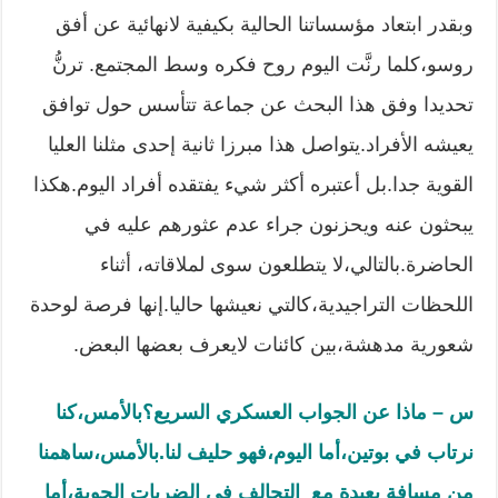
وبقدر ابتعاد مؤسساتنا الحالية بكيفية لانهائية عن أفق
روسو،كلما رنَّت اليوم روح فكره وسط المجتمع. ترنُّ
تحديدا وفق هذا البحث عن جماعة تتأسس حول توافق
يعيشه الأفراد.يتواصل هذا مبرزا ثانية إحدى مثلنا العليا
القوية جدا.بل أعتبره أكثر شيء يفتقده أفراد اليوم.هكذا
يبحثون عنه ويحزنون جراء عدم عثورهم عليه في
الحاضرة.بالتالي،لا يتطلعون سوى لملاقاته، أثناء
اللحظات التراجيدية،كالتي نعيشها حاليا.إنها فرصة لوحدة
شعورية مدهشة،بين كائنات لايعرف بعضها البعض.
س
– ماذا عن الجواب العسكري السريع؟بالأمس،كنا
نرتاب في بوتين،أما اليوم،فهو حليف لنا
.
بالأمس،ساهمنا
من مسافة بعيدة مع التحالف في الضربات الجوية،أما