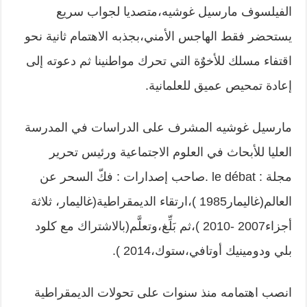
الفيلسوف مارسيل غوشيه،متصديا لجواب سريع
يستحضر فقط الهاجس الأمني،بجذبه الاهتمام ثانية نحو
اقتفاء مسلك للأخوٌة التي تحرك مواطنينا ثم دعوته إلى
إعادة تمحيص عميق للعلمانية.
مارسيل غوشيه المشرف على الدراسات في المدرسة
العليا للأبحاث في العلوم الاجتماعية ورئيس تحرير
مجلة : le débat .صاحب إصدارات : فكّ السحر عن
العالم(غاليمار1985 )،ارتقاء الديمقراطية(غاليمار، ثلاثة
أجزاء2007 -2010 )،ثم بَلِّغ،وتعلَّم(بالاشتراك مع كلود
بلي ودومينيك أوتافي،ستوك،2014 ).
انصب اهتمامه منذ سنوات على تحولات الديمقراطية