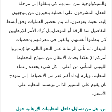
والسيكولوجية لمن تنتدبهم كي ينتقلوا إلى مرحلة
الفعل. المشرفون على العملية يتخيرون من يتوجهون
إليه، بحيث يفوضون. لم يتم تحضير العمليات وفق أبسط
التفاصيل منذ الرقة أو الموصل.بل تُرك الأمر للإرهابيين
كي ينظموا أنفسهم، واثقين في معرفتهم بمعطيات
الميدان، ثم تأتي الرسالة على النحو التالي،هيا:((تدبروا
أمركم !)).هكذا،يحدث الانتقال من نموذج التخطيط
اللينيني المتأتي من أعلى – كل شيء يحدده زعماء
التنظيم، ويلزم إبداء أكبر قدر من الانضباط- إلى نموذج
ثان يقوم على التسيير الذاتي،ويستند التنظيم على
الأسفل.
س-
هل من تساؤل،داخل التنظيمات الإرهابية حول