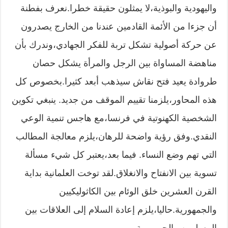
واليهودية والبوذية،لا يمثلون حقيقة خطرا.نعرف بفطنة
أن جزءا من الأئمة القادمين عندنا من الخارج يصدرون
عن حركة أصولية تشكل تربة للفكر الجهادي،وندرك بأن
مناهضة المساواة بين الرجل والمرأة يشكل حصان
طروادة يعيد فتح نقاش سيذهب أبعد كثيرا.بخصوص كل
هذه المحاور،يلزمنا تقييم الموقف من جديد. ينبغي تكوين
الشخصية الكهنوتية في فرنسا،مع هاجس تنمية الوعي
النقدي.وفق رؤية واضحة للرهان،يلزم معالجة المطالب
التي تهم وضع النساء. فيما بعد،يعتبر كل شيء مسألة
تسوية بين الانفتاح والانغلاق.لقد توخت العلمانية بداية
القرن العشرين خلق الوئام بين الكاثوليكيين
والجمهورية.حاليا،يلزم إعادة السلام إلى العلاقات بين