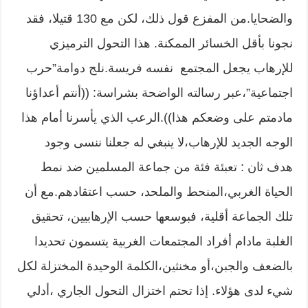
والضحايا.من المفزع قول ذلك، لكن مع 130 قتيلا، فقد
نجونا بأقل الخسائر الممكنة. هذا التحول الترميزي
للإرهاب يجعل المجتمع نفسه فريسة.نلج دوامة”حرب
اجتماعية”،عبر رسالته الواضحة بشراسة: ((أنتم أعداؤنا
مادمتم على وضعكم هذا)).الرعب الذي يأسرنا أمام هذا
الوجه الجديد للإرهاب،لا ينبغي له جعلنا ننسى وجود
هدف ثان : تعبئة فئة من جماعة المسلمين ضد نمط
الحياة الغربي،المنحط والملحد، حسب اعتقادهم.مع أن
تلك الجماعة أقلية، فبوسعها حسب الإرهابيين، تحقيق
الغلبة مادام أفراد المجتمعات الغربية يتسمون تحديدا
بالضعف والجبن،أو مخنثين،الكلمة الوحيدة المختزلة لكل
شيء لدى هؤلاء. إذا تحتم اختزال التحول الجاري ،أدلي