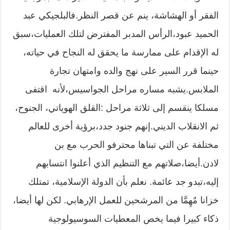
الفقر أو الهشاشة، ينم عن قصر النظر.فالبلجيكي عبد
الحميد عبود،الرأس المدبر المفترض لتلك العمليات،سبق
له الإقدام على ممارسة ما يحقق له النجاح في حياته،
حينما قرر السير على نهج والده وامتهان تجارة
الملابس.يشبه مساره مراحل الجواسيس،لأنه اقتفى
مسلكا ينقسم إلى ثلاثة مراحل :القلق الهوياتي، الجنوح،
ثم الانقلاب الديني.إنهم جنود جدد،برؤية أخرى للعالم
مختلفة عن التي تبناها محترفو الحرب مع بن
لادن.أيضا،صلاتهم مع التنظيم الذي أعلنوا انتسابهم
إليه،تبدو جد عائمة. نعلم بأن الدولة الإسلامية، تمتلك
خزانا مٌهِمَّا من المرشحين للعمل الإرهابي. لكن لها أيضا،
ذكاء كبيرا فيما يخص المعطيات السوسيولوجية