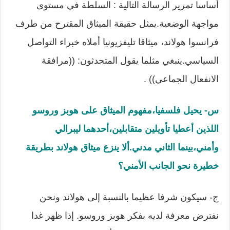
أساسا تمرير الرسالة التالية : السلطة في مستوى
مواجهة الوضعية.يمثل حقيقة الميثاق المقترح من طرف
فرانسوا هولاند، ميثاقا تليفزيونيا أملاه خبراء التواصل
السياسي.ينبغي مثلما يقول المتحدثون: ((مرافقة
الانفعال الجماعي)) .
س- يحيل فلسفيا،مفهوم الميثاق على هوبز وروسو
اللذين أعطيا تأويلين متقابلين،أحدهما ليبرالي
وأمني،بينما الثاني مدني
.
ألا ينزع ميثاق هولاند بطريقة
خطيرة نحو الجانب الأمني؟
ج- سيكون شرفا عظيما بالنسبة إلى هولاند ونحن
نفترض معرفة لديه بفكر هوبز وروسو. إذا ظهر غدا