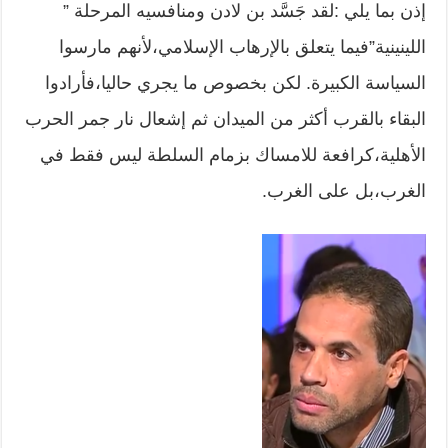
إذن بما يلي :لقد جَسَّد بن لادن ومنافسيه المرحلة ”
اللينينية”فيما يتعلق بالإرهاب الإسلامي،لأنهم مارسوا
السياسة الكبيرة. لكن بخصوص ما يجري حاليا،فأرادوا
البقاء بالقرب أكثر من الميدان ثم إشعال نار جمر الحرب
الأهلية،كرافعة للامساك بزمام السلطة ليس فقط في
الغرب،بل على الغرب.