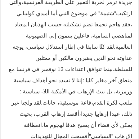
جريدة ترمز لحرية التعبير على الطريقة الفرنسية،والتي
ارتكبت”شتيمة” في موضوع النبي.أما أميدي كوليبالي
،فقد هاجم تجمعا تضم تشكيلته حسب الهذيان المعتاد
لمناهضي السامية، فاعلين ينتمون إلى الصهيونية
العالمية.لقد كنّا سابقا في إطار استدلال سياسي، يوجه
عداوته نحو الذين يعتبرون مالكين أو ممثلين
للسلطة.بينما تتوافق اعتداءات 13 نوفمبر في فرنسا مع
منطق آخر مغاير كليا :إننا لا نسدد نحو أهداف سياسية
ورمزية، بل نبث الإرهاب في الأمكنة اللا- سياسية :
ملعب لكرة القدم،قاعة موسيقية، حانات.لقد ولجنا عبر
ذلك، عهدا إرهابيا جديدا،أقصد إرهاب القرب، بحيث
يمكن لأي فضاء أن يصبح هدفا لهجوم ما،انعطافة
الإرهاب ”السياسي”أفسحت المجال للتهديدات