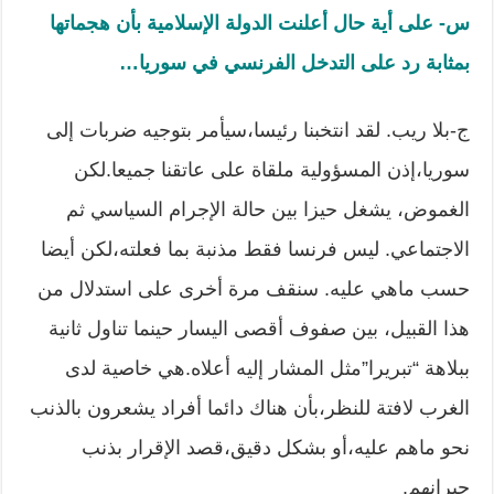
س- على أية حال أعلنت الدولة الإسلامية بأن هجماتها
بمثابة رد على التدخل الفرنسي في سوريا
…
ج-بلا ريب. لقد انتخبنا رئيسا،سيأمر بتوجيه ضربات إلى
سوريا،إذن المسؤولية ملقاة على عاتقنا جميعا.لكن
الغموض، يشغل حيزا بين حالة الإجرام السياسي ثم
الاجتماعي. ليس فرنسا فقط مذنبة بما فعلته،لكن أيضا
حسب ماهي عليه. سنقف مرة أخرى على استدلال من
هذا القبيل، بين صفوف أقصى اليسار حينما تناول ثانية
ببلاهة “تبريرا”مثل المشار إليه أعلاه.هي خاصية لدى
الغرب لافتة للنظر،بأن هناك دائما أفراد يشعرون بالذنب
نحو ماهم عليه،أو بشكل دقيق،قصد الإقرار بذنب
جيرانهم.