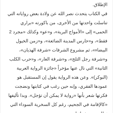
الإطلاق.
قي الكتاب يتحدث نصر الله عن ولادة بعض رواياته التي
تناسلت واحدتها من الأخرى، من باكورته «براري
الحمى» إلى «الأمواج البرية»، و«عو» وكذلك «مجرد 2
فقط»، و«حارس المدينة الضائعة»، و«زمن الخيول
البيضاء»، ثم مشروع الشرفات «شرفة الهذيان»،
و«شرفة رجل الثلج»، و«شرفة العار»، و«حرب الكلب
الثانية» التي نال عنها مؤخراً «جائزة الرواية العربية
(البوكر)». وعن هذه الرواية يقول إن المستقبل هو
عمودها الفقري، وإنه حين رغب في كتابتها ونضجت
فكرتها شعر بأنها «رواية لا يمكن أن تؤجل». وبدا تأليفها
«كالإقامة في الجحيم، رغم كل السخرية السوداء التي