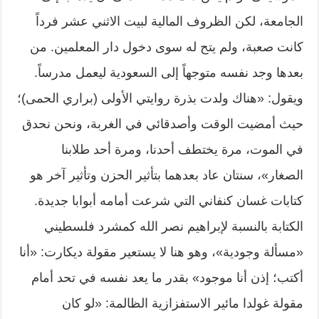
الجامعة، لكن الظروف المالية لبيت الاثني عشر فرداً
كانت صعبة، ولم يتح له سوى دخول دار المعلمين. من
بعدها وجد نفسه متوجهاً إلى السعودية ليعمل مدرساً.
ويقول: «هناك ولدت بذرة روايتي الأولى (براري الحمى)؛
حيث أمضيت الوقت وأصدقائي في الغربة، ونحن نحدق
في الموت، مرة يختطف أحدنا، ومرة أحد طلابنا
الصغار»، سنتان عاد بعدهما بتأثير الحزن وتأثير آخر هو
كتابات غسان كنفاني التي شرعت أمامه أبوابا جديدة.
الكتابة بالنسبة لإبراهيم نصر الله كمشرد فلسطيني
«مسألة وجودية»، وهو هنا لا يستعير مقولة ديكارت: «أنا
أكتب؛ إذن أنا موجود» بقدر ما يعد نفسه في تحد أمام
مقولة غولدا مائير الاستفزازية الظالمة: «لو كان