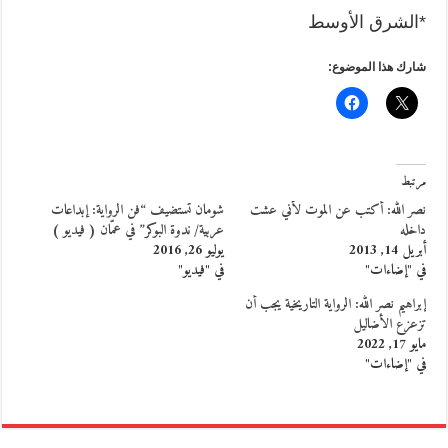
*الشرق الأوسط
شارك هذا الموضوع:
مرتبط
نصر الله: أكتب عن الموت لأني عشت
شومان تستضيف “فن الرواية: إبداعات
داخله
عربية/ ندوة البوكر” في عمّان ( فيديو )
أبريل 14, 2013
يوليو 26, 2016
في "إضاءات"
في "فيديو"
إبراهيم نصر الله: الرواية التاريخية يجب أن
تزعزع الأضاليل
مايو 17, 2022
في "إضاءات"