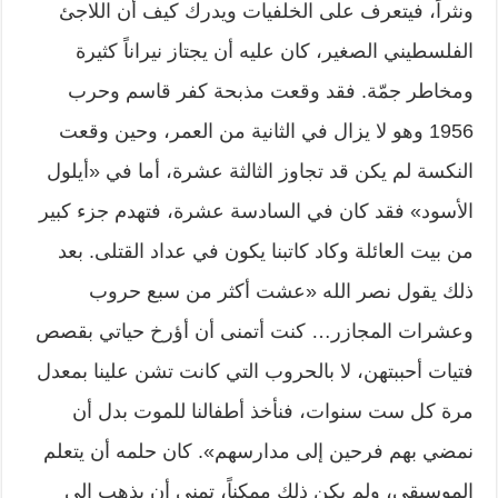
ونثراً، فيتعرف على الخلفيات ويدرك كيف أن اللاجئ
الفلسطيني الصغير، كان عليه أن يجتاز نيراناً كثيرة
ومخاطر جمّة. فقد وقعت مذبحة كفر قاسم وحرب
1956 وهو لا يزال في الثانية من العمر، وحين وقعت
النكسة لم يكن قد تجاوز الثالثة عشرة، أما في «أيلول
الأسود» فقد كان في السادسة عشرة، فتهدم جزء كبير
من بيت العائلة وكاد كاتبنا يكون في عداد القتلى. بعد
ذلك يقول نصر الله «عشت أكثر من سبع حروب
وعشرات المجازر… كنت أتمنى أن أؤرخ حياتي بقصص
فتيات أحببتهن، لا بالحروب التي كانت تشن علينا بمعدل
مرة كل ست سنوات، فنأخذ أطفالنا للموت بدل أن
نمضي بهم فرحين إلى مدارسهم». كان حلمه أن يتعلم
الموسيقى، ولم يكن ذلك ممكناً، تمنى أن يذهب إلى