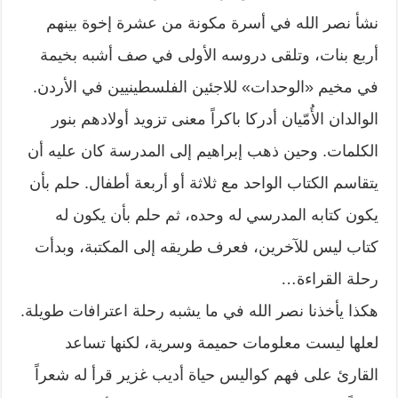
نشأ نصر الله في أسرة مكونة من عشرة إخوة بينهم
أربع بنات، وتلقى دروسه الأولى في صف أشبه بخيمة
في مخيم «الوحدات» للاجئين الفلسطينيين في الأردن.
الوالدان الأُمّيان أدركا باكراً معنى تزويد أولادهم بنور
الكلمات. وحين ذهب إبراهيم إلى المدرسة كان عليه أن
يتقاسم الكتاب الواحد مع ثلاثة أو أربعة أطفال. حلم بأن
يكون كتابه المدرسي له وحده، ثم حلم بأن يكون له
كتاب ليس للآخرين، فعرف طريقه إلى المكتبة، وبدأت
رحلة القراءة…
هكذا يأخذنا نصر الله في ما يشبه رحلة اعترافات طويلة.
لعلها ليست معلومات حميمة وسرية، لكنها تساعد
القارئ على فهم كواليس حياة أديب غزير قرأ له شعراً