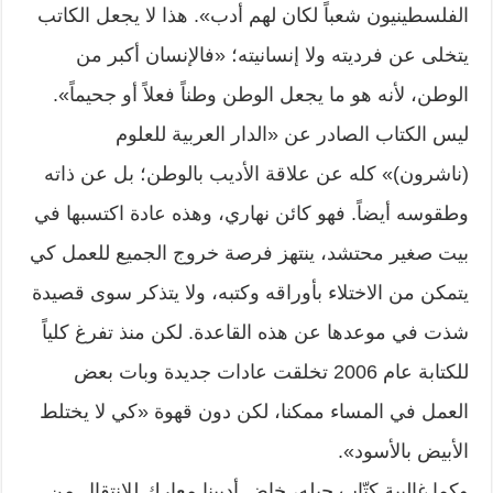
الفلسطينيون شعباً لكان لهم أدب». هذا لا يجعل الكاتب
يتخلى عن فرديته ولا إنسانيته؛ «فالإنسان أكبر من
الوطن، لأنه هو ما يجعل الوطن وطناً فعلاً أو جحيماً».
ليس الكتاب الصادر عن «الدار العربية للعلوم
(ناشرون)» كله عن علاقة الأديب بالوطن؛ بل عن ذاته
وطقوسه أيضاً. فهو كائن نهاري، وهذه عادة اكتسبها في
بيت صغير محتشد، ينتهز فرصة خروج الجميع للعمل كي
يتمكن من الاختلاء بأوراقه وكتبه، ولا يتذكر سوى قصيدة
شذت في موعدها عن هذه القاعدة. لكن منذ تفرغ كلياً
للكتابة عام 2006 تخلقت عادات جديدة وبات بعض
العمل في المساء ممكنا، لكن دون قهوة «كي لا يختلط
الأبيض بالأسود».
وكما غالبية كتّاب جيله، خاض أديبنا معارك للانتقال من