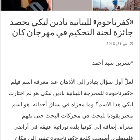
«كفرناحوم» للبنانية نادين لبكي يحصد
جائزة لجنة التحكيم في مهرجان كان
مايو 21, 2018
*نسرين سيد أحمد
لعلَّ أول سؤال يتبادر إلى الأذهان عند معرفة اسم فيلم
«كفرناحوم» للمخرجة اللبنانية نادين لبكي هو لم اختارت
لبكي هذا الاسم؟ وما مغزاه في سياق أحداثه. هو اسم
محير يقودنا للبحث في محركات البحث حتى نفهم
مغزاه. إضافة إلى كونها بلدة توراتية عتيقة في أراضي
فلسطين، أصبحت كلمة «كفرناحوم» تشير إلى مكان