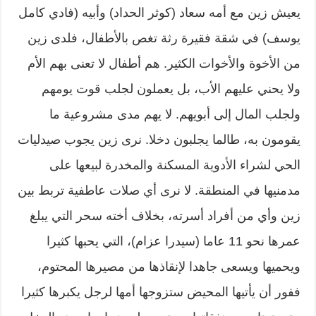
يعيش زين مع أمه سعاد (كوثر الحداد) وأبيه (فادي كامل
يوسف) في شقة فقيرة رثة تغص بالأطفال، فلدى زين
من الأخوة والأخوات الكثير. هم أطفال لا تعنى بهم الأم
ولا يحني عليهم الأب، بل يعملون لجلب قوت يومهم
ولجلب المال إلى أبويهم. لا يهم مدى مشروعية ما
يقومون به، طالما يجلبون دخلا. نرى زين يجوب صيدليات
الحي لشراء الأدوية المسكنة والمخدرة لبيعها على
مدمنيها في المنطقة. لا نرى أي صلات عاطفية تربط بين
زين وأي من أفراد أسرته، بخلاف أخته سحر التي يبلغ
عمرها نحو 11 عاما (سيدرا عزام)، التي يحبها كثيرا
ويحميها ويسعى جاهدا لإنقاذها من مصيرها المحتوم،
ففور أن يأتيها المحيض ستزوجها أمها لرجل يكبرها كثيرا