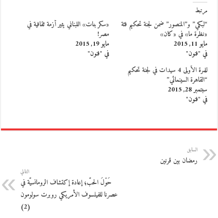
مرتبط
“لبكي” و”المنصور” ضمن لجنة تحكيم فئة
«سكر بنات» اللبناني يثير أزمة ثقافية في
«نظرة ما» في «كان»
مصر!
مايو 11, 2015
مايو 19, 2015
في "فنون"
في "فنون"
للمرة الأولى 4 سيدات في لجنة تحكيم
“القاهرة السينمائي”
سبتمبر 28, 2015
في "فنون"
السابق
رمضان بين قرنين
التالي
حَوْلَ الحبّ؛ إعادة إكتشاف الرومانسيّة في
عصرنا للفيلسوف الأمريكي روبرت سولومون
(2)