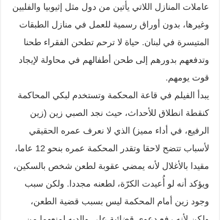
عاملات المنازل اللاتي يأتين من دول مثل إثيوبيا والفلبين
وغيرها، بدون أوراق رسمية للعمل في منازل الطبقات
المتيسرة في لبنان. حياة لا ترحم تطحن الفقراء طحنا
وتدفعهم بدورهم إلى طحن أطفالهم في محاولة لإيجاد
قوت يومهم.
يبدأ الفيلم في قاعة المحكمة وتستخدم لبكي المحاكمة
كنقطة انطلاق للأحداث، حيث نجد الصبي زين (زين
الرفيع، في أداء مميز) الذي لا نعرف عمره الحقيقي
لأسباب تتضح لاحقا وتقدر المحكمة عمره بنحو 12 عاما،
مقيدا بالأغلال لأنه يمضي عقوبة لطعن شخص بالسكين،
ويؤكد أنه لو أُعيدت الكرّة، لطعنه مجددا. ولكن سبب
وجود زين أمام المحكمة ليس بسبب قضية الطعن،
ولكن لأنه رفع دعوى قضائية على والديه لمنعهما من