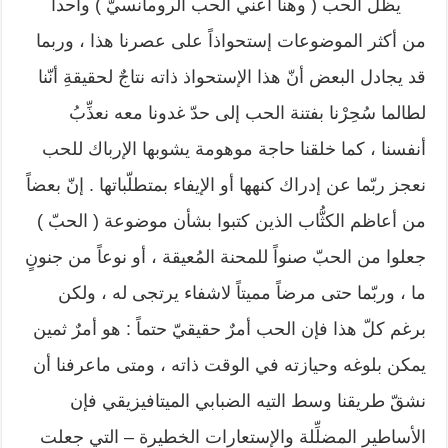
يظلّ الحب ( وهنا أعني الحب الرومانسيّ ) واحداً
من أكثر الموضوعات إستحواذاً على عصرنا هذا ، وربما
قد يجادل البعض أنّ هذا الإستحواذ ذاته نتاجٌ لحقيقةِ أنّنا
لطالما سُحِرْنا بفتنة الحب إلى حدّ غدونا معه نعذِّبُ
أنفسنا ، كما خلقنا حاجة موهومة يشوبها الإرباك للحب
نعجز ربّما عن إدراك كنهها أو الإيفاء بمتطلّباتها . إنّ بعضاً
من أعاظم الكثُّاب الذين كتبوا بشأن موضوعة ( الحبّ )
جعلوا من الحبّ صنواً للمحنة المُعيقة ، أو نوعاً من جنونٍ
ما ، وربّما حتى مرضاً مميتاً لاشفاء يرتجى له ، ولكن
برغم كلّ هذا فإن الحب أمرٌ حقيقيّ حتماً : هو أمرٌ ثمين
يمكن بلوغه وحيازته في الوقت ذاته ، ومتى ماعرفنا أن
نشقّ طريقنا وسط التيه الضبابي الميتافيزيقي فإن
الأساطير المضلِّلة والإستعارات الخطيرة – التي جعلت