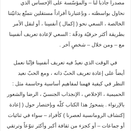
مصدراً جاذباً لنا – والمؤسّسة على الإحساس الذي
نحاول بواسطته ، وبإعتبارنا أفراداً مستقلين نتمتّع بذاتيّتنا
الخالصة ، السعي نحو ( إكمال ) أنفسِنا ، أو لنقل الأمر
بطريقة أكثر حرفيّة ودقّة : السعي لإعادة تعريف أنفسِنا
مع – ومن خلال – شخصٍ آخر .
في الوقت الذي نعيدُ فيه تعريف أنفسِنا فإنّنا نعمل
أيضاً على إعادة تعريف الحبّ ذاته ، ومع الحبّ نعيد
النظر في كيفية فهمنا لمفاهيم أساسية وحاسمة مثل :
الحميمية ، الإخلاص ، الإنجذاب الجنسيّ ، الرضا والشعور
بالإرتواء . يتمحورُ هذا الكتاب كلّه وبإختصار حول ( إعادة
إكتشاف الرومانسية لعصرنا ) كأفراد – سواء في ثنائيات
أو جماعات – أو كجزء من ثقافة أكبر وأكثر تنوّعاً وترتقي