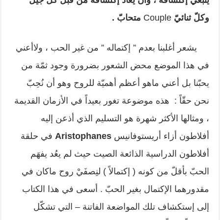
ينبغي إكتشافه ، وأن يُعادَ إكتشافه من قبل كلّ جيل
وكلّ ثنائيّ
Couple
متحابّ .
يشعر أغلبنا بعدم ” إكتماله ” من غير الحب ، ولاأعني
في هذا الموضع محض الشعور بضرورة وجود ثمّة من
يحبّنا بل أعني ماهو أعظم أهميّة للروح وهو أن نُحِبّ
نحن حقّاً : هذه موضوعة تغور بعيداً في الأزمان القديمة
، ومثالها الأكثر شهرة هو التسليم الذي أذعن إليه
أفلاطون أزاء أريستوفانيس
Aristophanes
في حلقة
أفلاطون الدراسية الذائعة الصيت حيث لم يعُد يفهَم
الحبّ بأقلّ من كونه ( إكتمالاً ) لنِصفَيْ روح ماكان في
مقدورهما الإكتمال بغير الحبّ . أسعى في هذا الكتاب
إلى إستكشاف تلك المواضعة الفاتنة – التي تشكّل