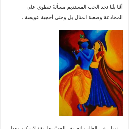
أنّنا بتْنا نجد الحب المستديم مسألةً تنطوي على
المخادعة وصعبة المنال بل وحتى أحجية عويصة .
نميل في الغالب لتعريف الحبّ بطريقة لايمكنه معها