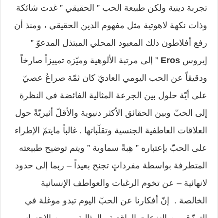
تجربة دينية ولكن طبيعة الحب ” الحقيقي ” غدت شائكة
وذات نكهة لاهوتية مثل مفهوم الدين الحقيقي ، ومنذ أن
رفع أفلاطون ذلك المعبود المحلي المبتذل المدعوّ ”
إيروس
Eros
” إلى مرتبة الألوهية وميّزه تمييزاً صارخاً
ودقيقاً عن الحب اليومي العاديّ كان ثمّة صراعٌ عصيّ
على أيّة حلول بين الجرعة المثالية الفائضة في النظرة
إلى الحبّ وبين الحقائق الأكثر دنيوية والأقلّ أثيريّةً حول
العلاقات العاطفية الجنسية وتقلّباتها . غالباً مايتمّ الإطراء
على الحبّ بإعتباره ” هِبةً سماوية ” ويتم توضيح طبيعته
المتطرفة بواسطة مفرداتٍ تجنح بعيداً – ربما إلى حدود
لانهائية – عن تخوم الرغبات والعواطف الإنسانية
الخالصة . إنّ أفكارنا عن الحبّ اليوم تبدو موغلة في