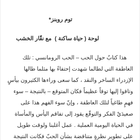
توم روبنز*
لوحة ( حياة ساكنة ) مع نقّار الخش
ب
هذا كتابٌ حول الحب – الحب الرومانسي : تلك
العاطفة التي لطالما شهدت إحتفاءً بها مثلما طالها
الإزدراء الساخر والنقد ، كما سعى وراءها الكثيرون بيأسٍ
وتاقوا إليها توقاً عظيماً فكان المتوقع – بالنتيجة – سوء
فهمٍ طاغياً لتلك العاطفة ، وإنّ سوء الفهم هذا على
صعيدَيْ الفكر والتوقّع يقود إلى تفاقم اليأس والمأساة
في الحياة اليومية العملية . عمل أغلبنا ولوقت طويل
على تطوير نظرةٍ متناقضة بشأن الحبّ فكانت النتيجة