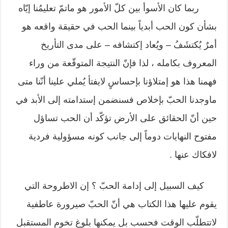
ربما كان الأسوأ بين كلّ الأمور هو ماتمّ تعليمُنا إيّاه
بشأن كون الحب أبدياً بينما الحب في حقيقة واقعه هو
أمرٌ يُكتشَفُ – ويُعاد إكتشافه – على مدى التأريخ
المعروف بكامله ، لذا فإنّ النتيجة المتوقّعة من وراء
فهمنا هذا هو إمتلاؤنا بإحساسٍ لايفتأ يُملي علينا أنّنا متى
ماوجدنا الحبّ بإخلاص فسنضمن إستدامته إلى الأبد في
حين أنّ الحقائق على الأرض تؤكّد أن الحب تساؤل
مفتوح النهايات دوماً إلى جانب كونه مسؤولية فردية
لافكاك عنها .
كيف السبيل إلى إدامة الحبّ ؟ إن الاطروحة التي
يقوم عليها هذا الكتاب هي أنّ الحبّ صيرورة عاطفية
لاتتطلّب الوقت فحسب بل يمكنها بلوغ تخوم المستقبل