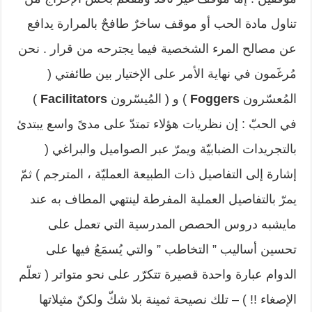
تناول مادة الحب أو موقف ساخرٌ طافحٌ بالمرارة يدافع
عن مصالح المرء الشخصية فيما يجترحه من قرار . نحن
مُرغَمون في نهاية الأمر على الإختيار بين طائفتي (
المُعسّرون
Foggers
) و ( المُيسّرون
Facilitators
)
في الحبّ : إن نظريات هؤلاء تمتدّ على مدىً واسع يبتدئ
بالتجريدات الضبابيّة ويمرّ عبر الصواميل والبراغي (
إشارة إلى التفاصيل ذات الطبيعة العمليّة ، المترجم ) ثمّ
يمرّ بالتفاصيل العملية المفرطة لينتهي المطاف به عند
مايشبه دروس الحصص المدرسية التي تعمل على
تحسين أساليب ” التخاطب ” والتي يُسمَعُ فيها على
الدوام عبارة واحدة قصيرة تتكرّر على نحو متواتر ( تعلّم
الإصغاء !! ) – تلك نصيحة ثمينة بلا شكّ ولكنّ مثيلاتها