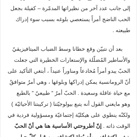
إلى جانب عدد آخر من نظيراتها المدمّرة – كفيلة بجعل
الحب الناضج أمراً يستعصي بلوغه بسبب سوء إدراك
طبيعته .
بعد أن نتبيّن وقع خطانا وسط الضباب الميتافيزيقيّ
والأساطير المُضلّلة والإستعارات الخطيرة التي جعلت
الحبّ يبدو أمراً مُخادعاً ومناوراً عنيداً ، أبتغي التأكيد على
أنّ الرومانسية يمكن إدراكها وبلوغها ، وهي أمرٌ متوافقٌ
مع حياة عاقلة وسعيدة . الحبّ أمرٌ ” طبيعيّ ” بالطبع
وهو مايعني القول أنه يتبع بيولوجيّتنا ( تركيبتنا الأحيائيّة )
ولكنّه ينطوي على هيكليّة إجتماعيّة ومسؤولية فردية في
الوقت ذاته .
إنّ أطروحتي الأساسية هنا هي أنّ الحبّ