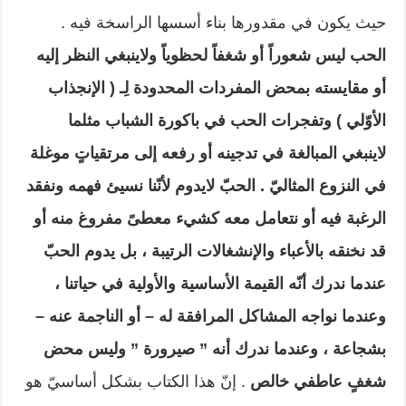
حيث يكون في مقدورها بناء أسسها الراسخة فيه .
الحب ليس شعوراً أو شغفاً لحظوياً ولاينبغي النظر إليه
أو مقايسته بمحض المفردات المحدودة لِـ ( الإنجذاب
الأوّلي ) وتفجرات الحب في باكورة الشباب مثلما
لاينبغي المبالغة في تدجينه أو رفعه إلى مرتقياتٍ موغلة
في النزوع المثاليّ . الحبّ لايدوم لأنّنا نسيئ فهمه ونفقد
الرغبة فيه أو نتعامل معه كشيء معطىً مفروغ منه أو
قد نخنقه بالأعباء والإنشغالات الرتيبة ، بل يدوم الحبّ
عندما ندرك أنّه القيمة الأساسية والأولية في حياتنا ،
وعندما نواجه المشاكل المرافقة له – أو الناجمة عنه –
بشجاعة ، وعندما ندرك أنه ” صيرورة ” وليس محض
شغفٍ عاطفي خالص
. إنّ هذا الكتاب بشكل أساسيّ هو