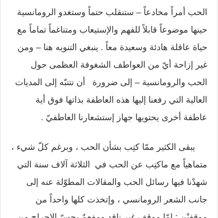
الحب أمراً مخادعاً – ستنقلب حتماً وستغدو الرومانسية
حينها موضوعاً قابلاً للفهم والإستيعاب ومتناغماً تماماً مع
حياة عاقلة هادئة وسعيدة معاً . ينبغي التنويه هنا – ومن
غير إزاحة أيّ من العواطف الشغوفة العظمى حول
الحب والرومانسية – إلى ضرورة أن نتنبّه إلى المديات
العالية التي رفعنا إليها هذه العاطفة بذاتها فوق أية
عاطفة أخرى يحتويها جهاز إستشعارنا العاطفيّ .
يبقى الكثير ممّا كتِب بشأن الحب ، وبرغم كلّ شيء ،
متماهياً مع ماكتِب عن الحب في الثلاثة آلاف سنة التي
شهدْنا فيها رسائل الحب والمقالات المطوّلة عنه إلى
جانب الشعر الرومانسي ، وإتخذت كلها واحداً من
موقفيْن : إمّا موقف غير ناقد ومفعمٌ بحسّ الإحراج من