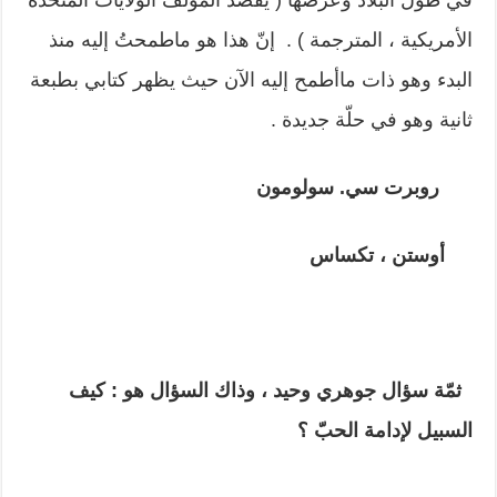
في طول البلاد وعرضها ( يقصد المؤلّف الولايات المتحدة
الأمريكية ، المترجمة ) . إنّ هذا هو ماطمحتُ إليه منذ
البدء وهو ذات ماأطمح إليه الآن حيث يظهر كتابي بطبعة
ثانية وهو في حلّة جديدة .
روبرت سي. سولومون
أوستن ، تكساس
ثمّة سؤال جوهري وحيد ، وذاك السؤال هو : كيف
السبيل لإدامة الحبّ ؟