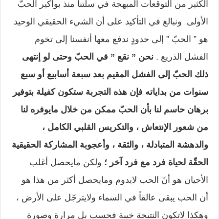
الكثير من التوقعات المبهجة في سلّتنا منذ بواكير الحبّ
الأولى ونبالغ في التأكيد على أن الشيء الحقيقي الوحيد
هو ” الحبّ ” إلى حدودٍ ندفع معها أنفسنا إلى تخوم
الفشل الذريع .
نحن ” نقع ” في الحبّ وحتى لو إنتهى
ذلك الحبّ إلى الفشل المقيم بعد سبعة أسابيع أو سبع
سنوات من بداياته فإن هذه التجربة ستكون كفيلة بتوفير
برهان حاسم لنا بأن الحبّ ممكن من خلال مايوفره لنا
من شعور الإنتعاش ، والتكريس القلبي الكامل ،
والدهشة المتبادلة ، والثقة ، وأعجوبة المشاركة الحقيقية
الحقّة لحياة فرد مع فرد آخر ؛
ولكن مايحصل أغلب
الأحيان هو أنّ الحب لايدوم ومايحصل أكثر من هذا هو
أن الحب يبقى عالقاً في السماء ولايترجّل على الأرض ،
وهكذا لاتكون النتيجة خيبة فحسب بل مرارة وصورة