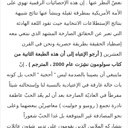
نغضّ النظر عنها . إن هذه الإحصائيات الرقمية تهوي على
الأمة الأمريكية بمطرقة ثقيلة وينشأ عنها نتائج شبيهة
بنتائج الإستطلاعات الانتخابية حيث تقود اللغة الهادئة
التي تعبر عن الحقائق الصارخة المشهد الذي نبتغي معه
إصطياد الحقيقة بطريقة حصرية ونحن في القرن
العشرين
( أرجو الإنتباه إلى أن هذه الطبعة الثانية من
كتاب سولومون نشِرَت عام 2000 ، المترجم ) .
إنّ
ماينبغي أن يصيبنا بالصدمة ليس ” أحجية ” الحب بل كونه
بات حالة غارقة في الإعتيادية بالنسبة لنا وإستحالته شيئاً
مفرطاً في العاديّة الصارخة بعد أن لم يعُد الحبّ عاطفة
نادرة تجمع ( روميو و جولييت ) معاصِريْن ببعضهما وعلى
نحو المصادفة غير المتوقعة بل غدا الحبّ شعوراً
يتشاركه الملايين الذين يقومون على تدبير شؤون عائلاتٍ