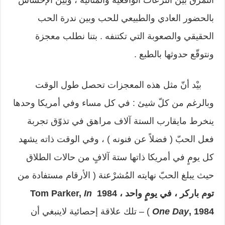
التمزّق بين النزعات الواقعية والمثالية ، وبين الإحساس
بالحضور العادي والطبيعي للحب وبين ندرة الحب
الحقيقي والصعوبة التي تكتنفه . بتنا نطلب معجزة
ونتوقّع حدوثها بالطبع .
بيْد أنّ مثل هذه المعجزات تحصل طول الوقت
وبالرغم من كلّ شيئ : في كل مساء وفي أمريكا وحدها
ينخرط مايقارب الستة آلاف مراهق في تذوّق تجربة
فعل الحبّ ( فضلاً عن فنونه ) ، وفي الوقت ذاته يشهد
كل يومٍ في أمريكا ذاتها ستة آلافٍ من حالات الطلاق
حيث يبلغ الحبّ نهايته المُشرْعنة ( الأرقام مستفادة من
توم باركر ، في يومٍ واحد ، 1984
In
Tom Parker,
, 1984
One Day
) – تلك علاقة إحصائية لاينبغي أن