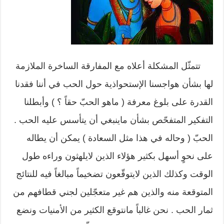
تتمثّل المشكلة أعلاه مع المفارقة الساخرة الملازمة
لها بشأن هواجسنا الإستحواذية حول الحب في أننا فقدنا
القدرة على بلوغ معرفة ( ماهو الحبّ حقاً ؟ ) وأبطلنا
التفكير المتفحّص بشأن ماينبغي أن يتأسس عليه الحب .
الحبّ ( وحاله في هذا مثل السعادة ) يمكن أن يطاله
على نحوٍ أسهل بكثير هؤلاء الذين لايلهثون وراءه طول
الوقت وكذلك الذين لايتوقّعون تضخيماً مبالغاً فيه للنتائج
المتوقعة منه والذين هم غير متعجّلين لجني قطافهم من
ثمار الحب . نحن غالباً مانتوقع الكثير من الأمنيات ونضع