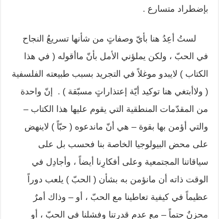
بإضطراد متسارع .
لستُ أعِدُ هنا بأيّ وصفاتٍ من شأنها تسريعُ النجاح
في الحبّ ، ولكن يملؤني الأمل بأنّ ماأقوله ( في هذا
الكتاب ) لايبدو موغلاً في التجريد بسبب طبيعته الفلسفية
( ولاأبتغي هنا توكيد أيّة إعتذاراتٍ مسبّقة ) . إنّ واحدة
من المقدّمات المنطقية التي يقوم عليها هذا الكتاب –
والتي أؤمن بها بقوة – هي أنّ ماندعوه ( حبّاً ) لاينهض
على محض البيولوجيا الخاصة بنا فحسب بل على
سياقاتنا المجتمعية وعلى أفكارِنا أيضاً ، وأجادِل في
الوقت ذاته أن مانؤمن به بشأن ( الحبّ ) يلعب دوراً
عظيماً في كيفية تعاطينا مع الحبّ ، أو – وذاك أمرٌ
محزنٌ حتماً – مع عدم قدرتنا وفشلنا في الحبّ ، أو