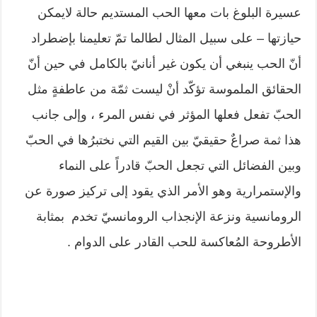
عسيرة البلوغ بات معها الحب المستديم حالة لايمكن
حيازتها – على سبيل المثال لطالما تمّ تعليمنا بإضطراد
أنّ الحب ينبغي أن يكون غير أنانيّ بالكامل في حين أنّ
الحقائق الملموسة تؤكّد أنْ ليست ثمّة من عاطفةٍ مثل
الحبّ تفعل فعلها المؤثر في نفس المرء ، وإلى جانب
هذا ثمة صراعٌ حقيقيّ بين القيم التي نختبرُها في الحبّ
وبين الفضائل التي تجعل الحبّ قادراً على النماء
والإستمرارية وهو الأمر الذي يقود إلى تركيز صورة عن
الرومانسية ونزعة الإنجذاب الرومانسيّ تخدم بمثابة
الأطروحة المُعاكسة للحب القادر على الدوام .