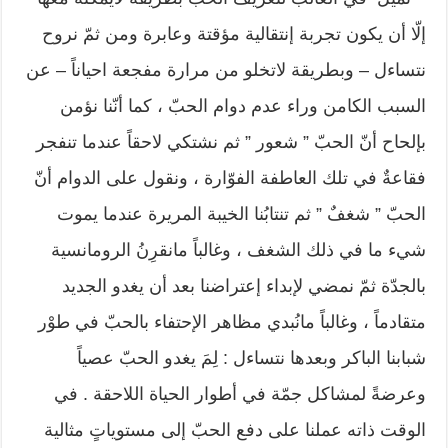
إلّا أن يكون تجربة إنتقالية مؤقتة وعابرة ومن ثمّ نروح
نتساءل – وبطريقة لاتخلو من مرارة مفجعة احياناً – عن
السبب الكامن وراء عدم دوام الحبّ ، كما أنّنا نؤمن
بإلحاح أنّ الحبّ ” شعور ” ثم نشتكي لاحقاً عندما تنفجر
فقاعةٌ في تلك العاطفة الفوّارة ، ونقول على الدوام أنّ
الحبّ ” شغفٌ ” ثم تنتابُنا الخيبة المريرة عندما يموت
شيء ما في ذلك الشغف ، وغالباً مانقرِنُ الرومانسية
بالجدّة ثمّ نمضي لإبداء إعتراضنا بعد أن يغدو الجديد
متقادماً ، وغالباً مانُبدي مظاهر الإحتفاء بالحبّ في طوْر
شبابنا الباكر وبعدها نتساءل : لِمَ يغدو الحبّ عصياً
وعرضةً لمشاكل جمّة في أطوار الحياة اللاحقة . في
الوقت ذاته عملنا على دفع الحبّ إلى مستوياتٍ مثالية