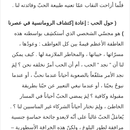
قلّما أزاحت النقاب عمّا تعنيه طبيعة الحبّ وفائدته لنا .
( حول الحب : إعادة إكتشاف الرومانسية في عصرنا
)
هو مجسّي الشخصي الذي أستكشِف بواسطته هذه
العاطفة الأعظم قيمةً بين كل العواطف : وعودُها ،
مسرّاتها ، خيباتها ، والمخاطر الملازمة لها . كيف يمكن
لنا أن ” نجد ” الحب ، أم أن الحب أمرٌ نخلقه نحن ؟ لِمَ
نجد الأمر متلفّعاً بالصعوبة أحياناً عندما نحبُّ ، أو عندما
نبوحُ بحبّنا ، أو عندما نبغي التعبير عن حبّنا بطريقة
مقبولة وكافية ؟ لِمَ يمضي الحبّ أحياناً في المسار
الخاطئ ، ولِمَ نختار أحياناً الشركاء غير المناسبين لنا ؟ .
يُعامَلُ الحبّ غالباً على أنّه لايعدو جائحة حماسةٍ جنسية
مرافقة لطور البلوغ ، ولكنّ هذه الخرافة الأسطورية –