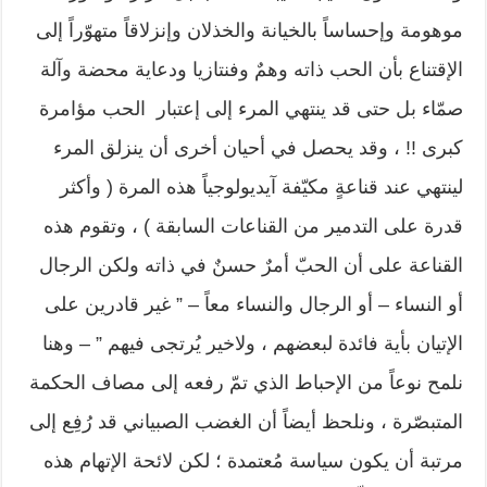
موهومة وإحساساً بالخيانة والخذلان وإنزلاقاً متهوّراً إلى
الإقتناع بأن الحب ذاته وهمٌ وفنتازيا ودعاية محضة وآلة
صمّاء بل حتى قد ينتهي المرء إلى إعتبار الحب مؤامرة
كبرى !! ، وقد يحصل في أحيان أخرى أن ينزلق المرء
لينتهي عند قناعةٍ مكيّفة آيديولوجياً هذه المرة ( وأكثر
قدرة على التدمير من القناعات السابقة ) ، وتقوم هذه
القناعة على أن الحبّ أمرٌ حسنٌ في ذاته ولكن الرجال
أو النساء – أو الرجال والنساء معاً – ” غير قادرين على
الإتيان بأية فائدة لبعضهم ، ولاخير يُرتجى فيهم ” – وهنا
نلمح نوعاً من الإحباط الذي تمّ رفعه إلى مصاف الحكمة
المتبصّرة ، ونلحظ أيضاً أن الغضب الصبياني قد رُفِع إلى
مرتبة أن يكون سياسة مُعتمدة ؛ لكن لائحة الإتهام هذه