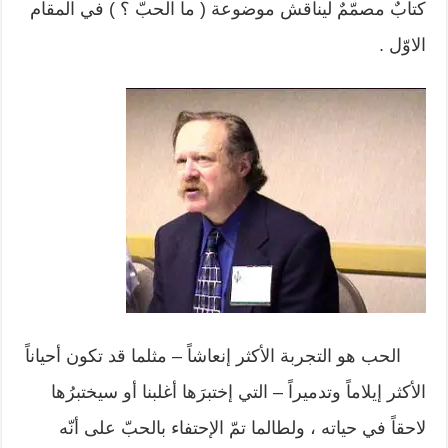
كتابٌ مصمّمٌ ليناقش موضوعة ( ما الحبّ ؟ ) في المقام
الاوّل .
الحب هو التجربة الأكثر إنعاشاً – مثلما قد تكون أحياناً
الأكثر إيلاماً وتدميراً – التي إختبرَها أغلبنا أو سيختبرُها
لاحقاً في حياته ، ولطالما تمّ الإحتفاء بالحبّ على أنّه