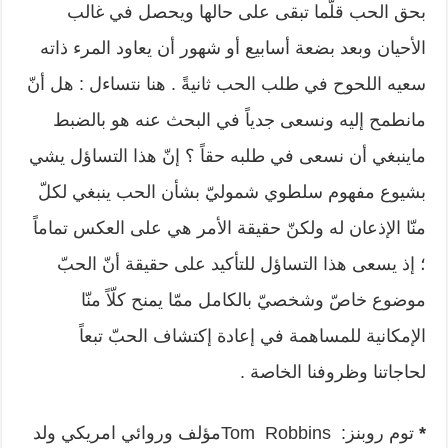
بحق الحب قلّما تبقى على حالها ويحصل في غالب
الأحيان وبعد بضعة أسابيع أو شهور أن يعاود المرء ذاته
سعيه اللحوح في طلب الحب ثانيةً . هنا نتساءل : هل أنّ
مانطمح إليه ونسعى جدياً في البحث عنه هو بالضبط
ماينبغي أن نسعى في طلبه حقاً ؟ إنّ هذا التساؤل يشي
بشيوع مفهوم سلطوي شموليّ بشأن الحب ينبغي لكلّ
منّا الإذعان له ولكنّ حقيقة الأمر هي على العكس تماماً
؛ إذ يسعى هذا التساؤل للتأكيد على حقيقة أنّ الحبّ
موضوع خاصّ وشخصيّ بالكامل ممّا يمنح كلّاً منّا
الإمكانية للمساهمة في إعادة إكتشاف الحبّ تبعاً
لحاجاتنا وظروفنا الخاصة .
*
توم روبنز: Tom Robbinsمؤلف وروائي امريكي ولد