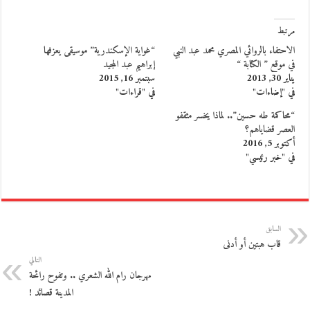
مرتبط
الاحتفاء بالروائي المصري محمد عبد النبي
“غواية الإسكندرية” موسيقى يعزفها
في موقع ” الكتابة “
إبراهيم عبد المجيد
يناير 30, 2013
سبتمبر 16, 2015
في "إضاءات"
في "قراءات"
“محاكمة طه حسين”.. لماذا يخسر مثقفو
العصر قضاياهم؟
أكتوبر 5, 2016
في "خبر رئيسي"
السابق
قاب هبتين أو أدنى
التالي
مهرجان رام الله الشعري .. وتفوح رائحة
المدينة قصائد !