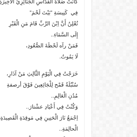
كَانَتْ صَلاَةُ الْقُدَّاسِ الْجَنَائِزِيِّ الْأَخِيرَةِ
فِي كَنِيسَةِ ”بَيْتَ لَحْمَ”
تُعْلِنُ أَنَّ اِبْنَ الرَّبِّ قَامَ مَنِ الْقَبْرِ
إِلَى السَّمَاءِ..
فَمَنْ رآه لَحْظَةَ الصُّعُودِ،
لَا يَمُوتُ.
خَرَجْتُ فِي الْيَوْمِ الثَّالِثِ مَنْ آذَارِ،
سُنْبُلَةُ قَمْح لِلْجَائِعِينَ فَوْقَ أرصفةِ
مُدُنِ الْعَالِمِ..
وَكُنْتُ فِي أَعْيَادِ عشْتارَ..
اِجْمَعُ نَارَ الْحَنِينِ فِي مَوقِدَةِ الْقَصِيدَةِ
الْحالِمَةِ..