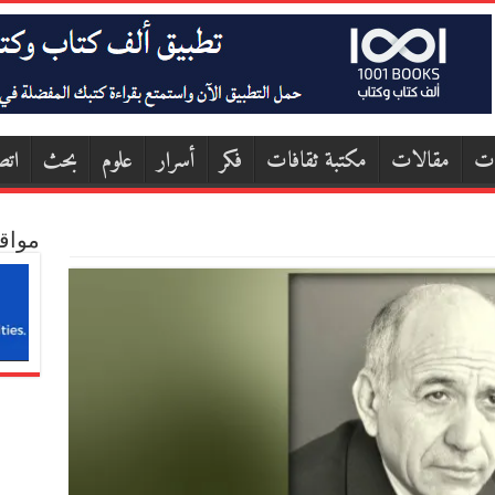
ات
مقالات
مكتبة ثقافات
فكر
أسرار
علوم
بحث
اتص
مواق