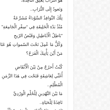
هُوَ التُّرَابُ يُغْلِقُ النَّافِذَةَ،
وَتَعودُ إِلَى التُّرَابِ..
تِلْكَ النَّوَافِذُ السَّوْداءُ مُشَرَّعَةٌ
مُنْذُ بَدْءِ الْخَلِيقَةِ فِي “سِفْرِ الْجَامِعَةِ”
”بَاطِلُ الْأبَاطِيلِ وَقَبْضُ الرّيحِ
وَكُلُّ مَا عُمِلَ تَحْتَ السّمواتِ هُوَ عَنَاء
مَنْ أَيْنَ يَأْتِيكَ الْفَرَحُ؟
كُنْتُ أَخرُجُ مِنْ بَيْنَ الْأَنْقَاضِ
أُغَنِّي لِعَاشِقَةٍ فَتَحْت فِي هَذَا الزَّمَنِ
الْمُظْلِمِ..
مَا بَيْنَ النَّهْدِينِ لِلْحُلْمِ الْوَرْدِيِّ
نَافِذَةً لِلْحَيَاةِ..