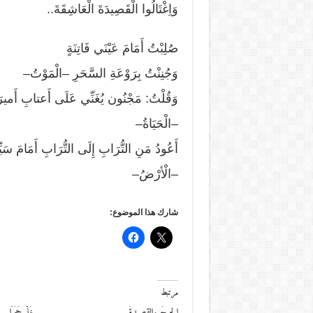
وَاِغْتَالُوا الْقَصِيدَةَ الْعَاشِقَةَ..
صُلِبْتُ أَمَامَ عَيْنَي فَاتِنَةٍ
وَجُنِنْتُ بِرَوْعَةِ السَّحَرِ –الْمَوْتُ–
وَقُلْتُ: مَجْنُون يُغَنِّي عَلَى أَعتابِ أَميرَةِ
–الْحَيَاةُ–
أَعُودُ مَنِ التُّرَابِ إِلَى التُّرَابِ أَمَامَ سَيِّد
–الْأرْضُ–
شارك هذا الموضوع:
مرتبط
الجرحُ والقصيدةُ
خُذْ حَجَرًا