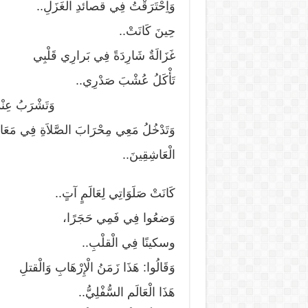
وَاِحْتَرَقْتُ فِي قصائدِ الْغَزَلِ..
حِينَ كَانَتْ..
غَزَالَةٌ شَارِدَةً فِي بَرارِي قَلْبِي
تَأْكَلُ عُ
وَتَشْرَبُ عِنْدَ الظَّمَأ
وَتَدْخُلُ مَعِي مِحْرَابَ الصَّلاَةِ فِي مَعَابِ
الْعَاشِقِينَ..
كَانَتْ صَلَوَاتِي لِعَالَمٍ آتٍ..
وَضعُوا فِي فَمِي حَجَرًا،
وسكينًا فِي الْقلْبِ..
وَقَالُوا: هَذَا زَمَنُ الْإِرْهَابِ وَالْقتلِ
هَذَا الْعَالَم السُّفْلِيُّ..