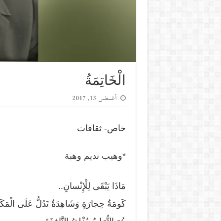
الْخَاتِمَةُ
أغسطس 13, 2017
خاص- ثقافات
*وهيب نديم وهبة
مَاذَا يَبْقَى لِلْإِنْسانِ..
كَومَةُ حِجارَةٍ وَشَاهِدَةٌ تَدُلُّ عَلَى الْمَكَ