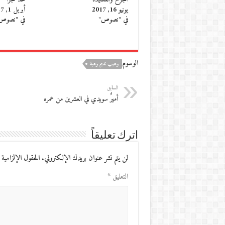
يونيو 16, 2017
أبريل 1, 2017
في "نصوص"
في "نصوص
الوسوم
وهيب نديم وهبة
السابق
أميرٌ سويدي في العشرين من عمره
اترك تعليقاً
لن يتم نشر عنوان بريدك الإلكتروني.
الحقول الإلزامية 
التعليق
*