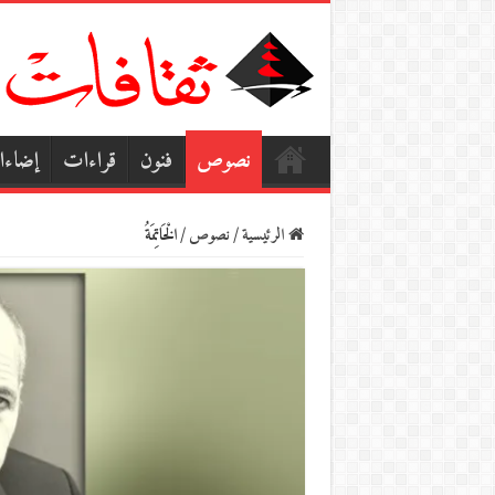
نصوص
فنون
قراءات
إضاء
الرئيسية
/
نصوص
/
الْخَاتِمَةُ