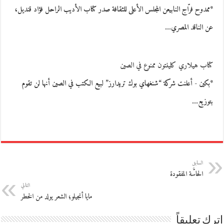
*ممدوح فرّاج النابيعن المجلس الأعلى للثقافة صدر كتاب الأديب الراحل فؤاد قنديل،
عن الناقد المصري…
كتاب هيلاري كلينتون ممنوع في الصين
*بكين - أعلنت شركة “شنغهاي بوك تريدارز” لبيع الكتب في الصين أنها لن تقوم
بتوزيع…
السابق
الحاسَّة المفقودة
التالي
مايا أنجيلو؛ الشعر يولد من الخطر
اترك تعليقاً