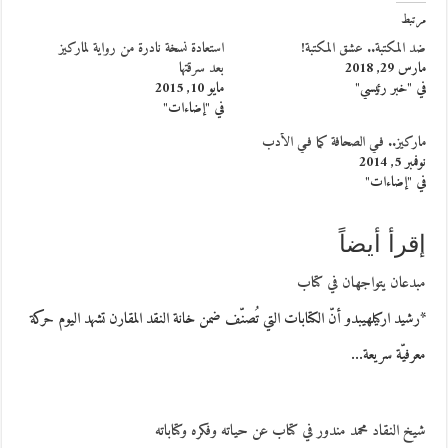
مرتبط
ضد المكتبة.. عشق المكتبة!
استعادة نسخة نادرة من رواية لماركيز
مارس 29, 2018
بعد سرقتها
في "خبر رئيسي"
مايو 10, 2015
في "إضاءات"
ماركيز.. فـي الصحافة كما فـي الأدب
نوفمبر 5, 2014
في "إضاءات"
إقرأ أيضاً
مبدعان يتواجهان في كتاب
*رشيد اركيلهيبدو أنّ الكتابات التي تُصنّف ضمن خانة النقد المقارن تشهد اليوم حركة
معرفيّة سريعة…
شيخ النقاد محمد مندور في كتاب عن حياته وفكره وكتاباته