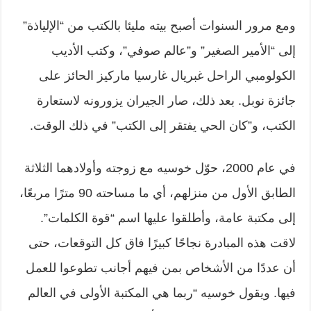
ومع مرور السنوات أصبح بيته مليئا بالكتب من “الإلياذة”
إلى “الأمير الصغير” و”عالم صوفي”، وكتب الأديب
الكولومبي الراحل غبريال غارسيا ماركيز الحائز على
جائزة نوبل. بعد ذلك، صار الجيران يزورونه لاستعارة
الكتب، و”كان الحي يفتقر إلى الكتب” في ذلك الوقت.
في عام 2000، حوّل خوسيه مع زوجته وأولادهما الثلاثة
الطابق الأول من منزلهم، أي ما مساحته 90 مترًا مربعًا،
إلى مكتبة عامة، وأطلقوا عليها اسم “قوة الكلمات”.
لاقت هذه المبادرة نجاحًا كبيرًا فاق كل التوقعات، حتى
أن عددًا من الأشخاص بمن فيهم أجانب تطوعوا للعمل
فيها. ويقول خوسيه “ربما هي المكتبة الأولى في العالم